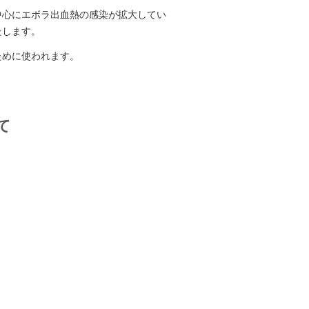
中心にエボラ出血熱の感染が拡大してい
たします。
ために使われます。
て