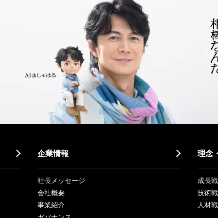
企業情報
理念
社長メッセージ
成長戦略「
会社概要
技術戦
事業紹介
人材戦
ガバナンス