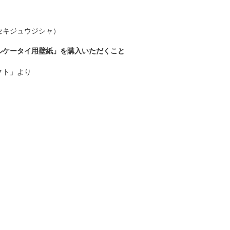
セキジュウジシャ）
ルケータイ用壁紙」を購入いただくこと
クト」より