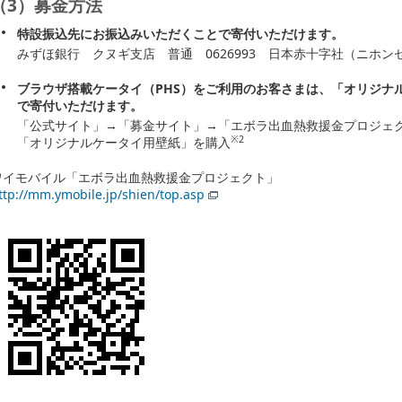
（3）募金方法
特設振込先にお振込みいただくことで寄付いただけます。
みずほ銀行 クヌギ支店 普通 0626993 日本赤十字社（ニホン
ブラウザ搭載ケータイ（PHS）をご利用のお客さまは、「オリジナ
で寄付いただけます。
「公式サイト」→「募金サイト」→「エボラ出血熱救援金プロジェ
※2
「オリジナルケータイ用壁紙」を購入
ワイモバイル「エボラ出血熱救援金プロジェクト」
ttp://mm.ymobile.jp/shien/top.asp