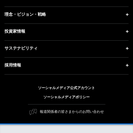
プレスリリース
企業情報 トップ
理念・ビジョン・戦略
お知らせ
社長メッセージ
理念・ビジョン・戦略 トップ
投資家情報
更新情報
会社概要
成長戦略「Activate AI for Society」
記者説明会
投資家情報 トップ
サステナビリティ
事業紹介
技術戦略
ソフトバンクニュース
経営方針
ガバナンス
サステナビリティ トップ
採用情報
人材戦略
IRライブラリー
社会貢献活動
トップメッセージ
採用情報 トップ
財務情報
公開情報
ESG方針・体制
ソーシャルメディア公式アカウント
新卒採用
個人投資家の皆さまへ
ソーシャルメディアポリシー
価値創造プロセス
キャリア採用
株式と社債について
マテリアリティ（重要課題）
報道関係者の皆さまからのお問い合わせ
障がい者採用
コーポレート・ガバナンス
ESGの主な取り組み
ソフトバンク クルー採用
IRニュース