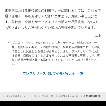
電車内における携帯電話の利用マナーに関しましては、これまで
通り使用ルールをお守りくださいますよう、お願い申し上げま
す。各社は、今後もサービスエリアの拡大や品質改善、ならびに
お客さまがよりご利用しやすい環境の整備を進めていきます。
以上
プレスリリースに掲載されている内容、サービス／製品の価格、仕
様、お問い合わせ先、その他の情報は、発表時点の情報です。その後
予告なしに変更となる場合があります。また、プレスリリースにおけ
る計画、目標などはさまざまなリスクおよび不確実な事実により、実
際の結果が予測と異なる場合もあります。あらかじめご了承くださ
い。
プレスリリース（旧ワイモバイル） 一覧
ソフトバンク株式会社
ニュース
プレスリリース（旧ワイモバイル）
2013年3月22日