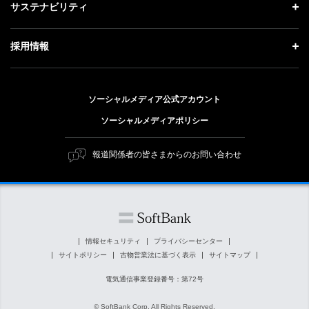
投資家情報 トップ
サステナビリティ
事業紹介
技術戦略
ソフトバンクニュース
経営方針
ガバナンス
サステナビリティ トップ
採用情報
人材戦略
IRライブラリー
社会貢献活動
トップメッセージ
採用情報 トップ
財務情報
公開情報
ESG方針・体制
ソーシャルメディア公式アカウント
新卒採用
個人投資家の皆さまへ
ソーシャルメディアポリシー
価値創造プロセス
キャリア採用
株式と社債について
マテリアリティ（重要課題）
報道関係者の皆さまからのお問い合わせ
障がい者採用
コーポレート・ガバナンス
ESGの主な取り組み
ソフトバンク クルー採用
IRニュース
ESG関連資料
外部評価・イニシアチブ
情報セキュリティ
プライバシーセンター
サイトポリシー
古物営業法に基づく表示
サイトマップ
社会貢献活動
電気通信事業登録番号：第72号
© SoftBank Corp. All Rights Reserved.