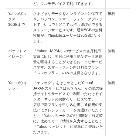
ど、マルチデバイスで利用できます。
Yahoo!ボッ
さまざまなデータをオンライン上に保存で
無料
クス
き、パソコン、スマートフォン、タブレッ
30GBまで
トで、いつでもどこでも持ち運びができる
ストレージサービスです。通常5GBの無料
容量が、Y!mobileユーザーは30GBになり
ます。
パケットマ
「Yahoo! JAPAN」のサービスの当月利用
無料
イレージ
実績に応じ、翌月に利用可能なデータ通信
量を獲得することができるおトクなサービ
スです。スマートフォン向け料金プラン
「スマホプラン」のみの提供となります。
Yahoo!ウォ
「ヤフオク!」をはじめとしたYahoo!
無料
レット
JAPANのサービスはもちろん、その他の提
携サイトやサービスでご利用いただけるイ
ンターネットのお財布サービスです。
店頭で新プランを申し込む際、通信費の支
払いにクレジットカードをお選びいただく
と、「Yahoo!サービスの利用開始」設定時
に、改めてカード情報を入力することなく
「Yahoo!ウォレット」に簡単にご登録いた
だけます。