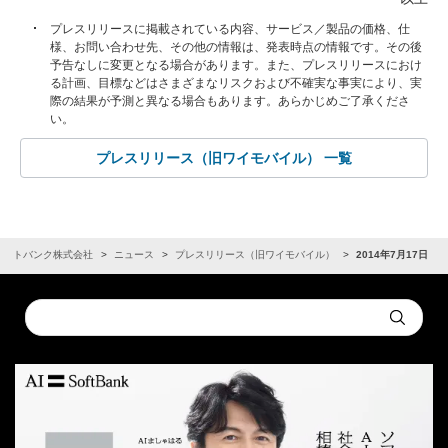
プレスリリースに掲載されている内容、サービス／製品の価格、仕
様、お問い合わせ先、その他の情報は、発表時点の情報です。その後
予告なしに変更となる場合があります。また、プレスリリースにおけ
る計画、目標などはさまざまなリスクおよび不確実な事実により、実
際の結果が予測と異なる場合もあります。あらかじめご了承くださ
い。
プレスリリース（旧ワイモバイル） 一覧
ソフトバンク株式会社
ニュース
プレスリリース（旧ワイモバイル）
2014年7月17日
Conduct
Submit
a
search