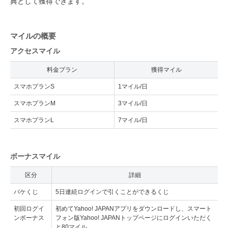
典として獲得できます。
マイルの概要
アクセスマイル
料金プラン
獲得マイル
スマホプランS
1マイル/日
スマホプランM
3マイル/日
スマホプランL
7マイル/日
ボーナスマイル
区分
詳細
パケくじ
5日連続ログインで引くことができるくじ
初回ログイ
初めてYahoo! JAPANアプリをダウンロードし、スマート
ンボーナス
フォン版Yahoo! JAPANトップページにログインいただく
と80マイル