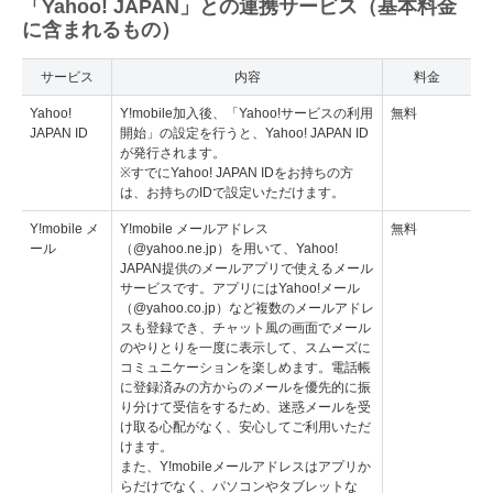
「Yahoo! JAPAN」との連携サービス（基本料金
に含まれるもの）
サービス
内容
料金
Yahoo!
Y!mobile加入後、「Yahoo!サービスの利用
無料
JAPAN ID
開始」の設定を行うと、Yahoo! JAPAN ID
が発行されます。
※すでにYahoo! JAPAN IDをお持ちの方
は、お持ちのIDで設定いただけます。
Y!mobile メ
Y!mobile メールアドレス
無料
ール
（@yahoo.ne.jp）を用いて、Yahoo!
JAPAN提供のメールアプリで使えるメール
サービスです。アプリにはYahoo!メール
（@yahoo.co.jp）など複数のメールアドレ
スも登録でき、チャット風の画面でメール
のやりとりを一度に表示して、スムーズに
コミュニケーションを楽しめます。電話帳
に登録済みの方からのメールを優先的に振
り分けて受信をするため、迷惑メールを受
け取る心配がなく、安心してご利用いただ
けます。
また、Y!mobileメールアドレスはアプリか
らだけでなく、パソコンやタブレットな