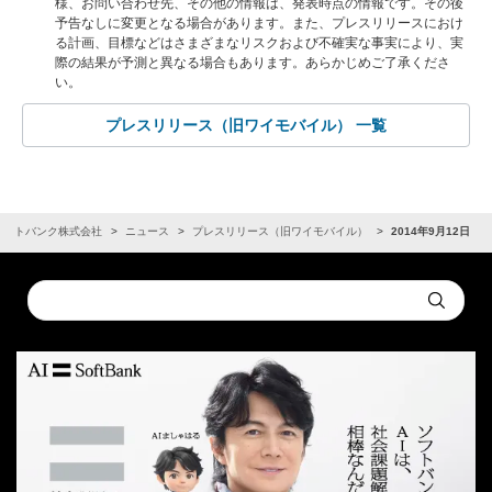
様、お問い合わせ先、その他の情報は、発表時点の情報です。その後
予告なしに変更となる場合があります。また、プレスリリースにおけ
る計画、目標などはさまざまなリスクおよび不確実な事実により、実
際の結果が予測と異なる場合もあります。あらかじめご了承くださ
い。
プレスリリース（旧ワイモバイル） 一覧
ソフトバンク株式会社
ニュース
プレスリリース（旧ワイモバイル）
2014年9月12日
Conduct
Submit
a
search