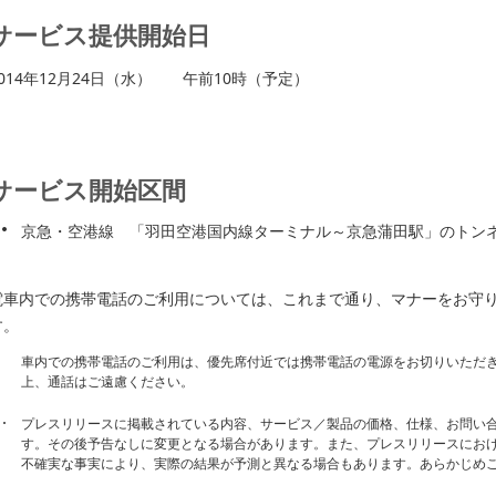
サービス提供開始日
2014年12月24日（水） 午前10時（予定）
サービス開始区間
京急・空港線 「羽田空港国内線ターミナル～京急蒲田駅」のトン
電車内での携帯電話のご利用については、これまで通り、マナーをお守
す。
車内での携帯電話のご利用は、優先席付近では携帯電話の電源をお切りいただ
上、通話はご遠慮ください。
プレスリリースに掲載されている内容、サービス／製品の価格、仕様、お問い
す。その後予告なしに変更となる場合があります。また、プレスリリースにお
不確実な事実により、実際の結果が予測と異なる場合もあります。あらかじめ