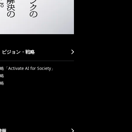
・ビジョン・戦略
Activate AI for Society」
略
略
情報