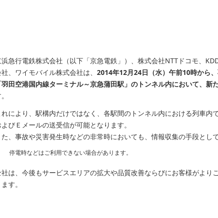
京浜急行電鉄株式会社（以下「京急電鉄」）、株式会社NTTドコモ、KD
会社、ワイモバイル株式会社は、
2014年12月24日（水）午前10時
「羽田空港国内線ターミナル～京急蒲田駅」のトンネル内において、新
す。
これにより、駅構内だけではなく、各駅間のトンネル内における列車内
およびＥメールの送受信が可能となります。
また、事故や災害発生時などの非常時においても、情報収集の手段とし
停電時などはご利用できない場合があります。
全社は、今後もサービスエリアの拡大や品質改善ならびにお客様がより
ります。