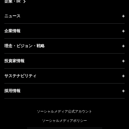
企業・IR
ニュース
ニュース トップ
企業情報
プレスリリース
企業情報 トップ
理念・ビジョン・戦略
お知らせ
社長メッセージ
理念・ビジョン・戦略 トップ
投資家情報
更新情報
会社概要
成長戦略「Activate AI for Society」
投資家情報 トップ
記者説明会
サステナビリティ
事業紹介
技術戦略
経営方針
ソフトバンクニュース
サステナビリティ トップ
ガバナンス
採用情報
人材戦略
IRライブラリー
トップメッセージ
社会貢献活動
採用情報 トップ
財務情報
ESG方針・体制
ソーシャルメディア公式アカウント
公開情報
新卒採用
個人投資家の皆さまへ
ソーシャルメディアポリシー
価値創造プロセス
キャリア採用