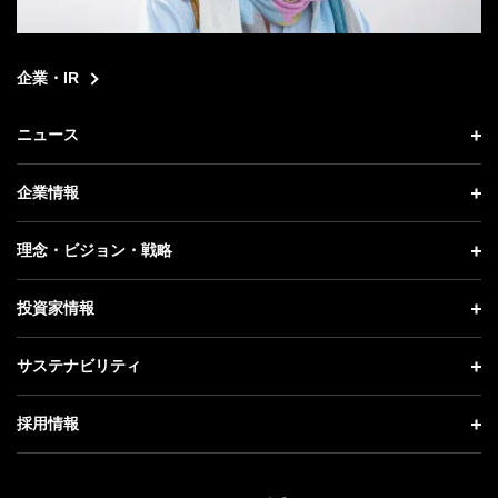
企業・IR
ニュース
ニュース トップ
企業情報
プレスリリース
企業情報 トップ
理念・ビジョン・戦略
お知らせ
社長メッセージ
理念・ビジョン・戦略 トップ
投資家情報
更新情報
会社概要
成長戦略「Activate AI for Society」
投資家情報 トップ
記者説明会
サステナビリティ
事業紹介
技術戦略
経営方針
ソフトバンクニュース
サステナビリティ トップ
ガバナンス
採用情報
人材戦略
IRライブラリー
トップメッセージ
社会貢献活動
採用情報 トップ
財務情報