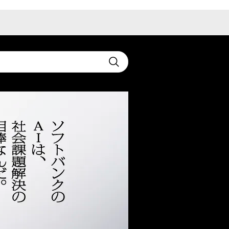
t
Submit