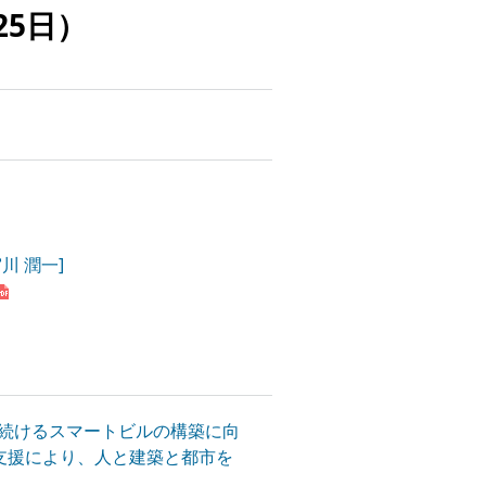
25日）
川 潤一]
続けるスマートビルの構築に向
築支援により、人と建築と都市を