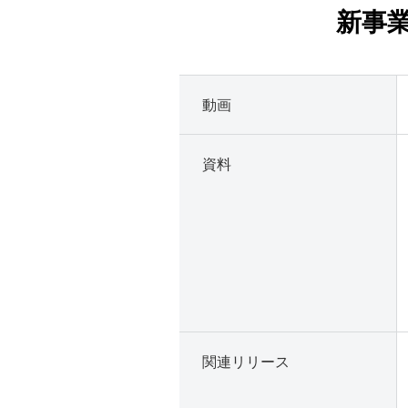
新事
動画
資料
関連リリース