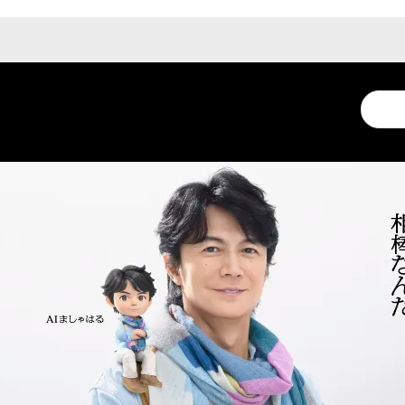
Conduc
a
search