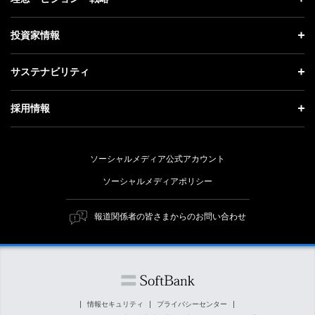
お知らせ
社長メッセージ
理念・ビジョン・戦略 トップ
投資家情報
更新情報
会社概要
成長戦略「Activate AI for Society」
投資家情報 トップ
記者説明会
サステナビリティ
事業紹介
技術戦略
経営方針
ソフトバンクニュース
サステナビリティ トップ
ガバナンス
採用情報
人材戦略
IRライブラリー
トップメッセージ
社会貢献活動
採用情報 トップ
財務情報
ESG方針・体制
ソーシャルメディア公式アカウント
公開情報
新卒採用
個人投資家の皆さまへ
ソーシャルメディアポリシー
価値創造プロセス
キャリア採用
株式と社債について
マテリアリティ（重要課題）
報道関係者の皆さまからのお問い合わせ
障がい者採用
コーポレート・ガバナンス
ESGの主な取り組み
ソフトバンク クルー採用
IRニュース
ESG関連資料
外部評価・イニシアチブ
情報セキュリティ
プライバシーセンター