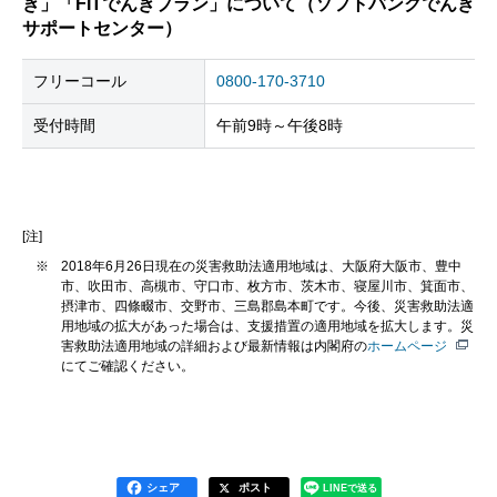
き」「FITでんきプラン」について（ソフトバンクでんき
サポートセンター）
フリーコール
0800-170-3710
受付時間
午前9時～午後8時
[注]
※
2018年6月26日現在の災害救助法適用地域は、大阪府大阪市、豊中
市、吹田市、高槻市、守口市、枚方市、茨木市、寝屋川市、箕面市、
摂津市、四條畷市、交野市、三島郡島本町です。今後、災害救助法適
用地域の拡大があった場合は、支援措置の適用地域を拡大します。災
害救助法適用地域の詳細および最新情報は内閣府の
ホームページ
にてご確認ください。
シェア
ポスト
LINEで送る