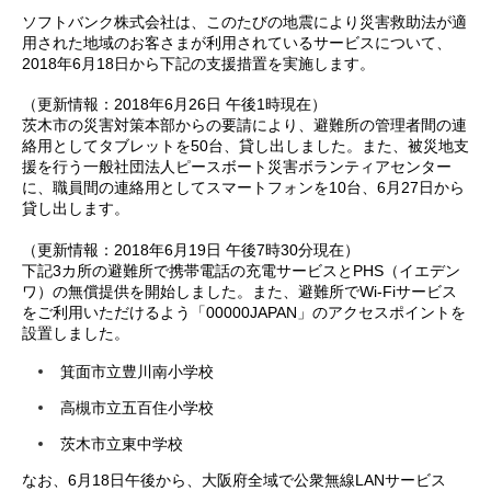
ソフトバンク株式会社は、このたびの地震により災害救助法が適
用された地域のお客さまが利用されているサービスについて、
2018年6月18日から下記の支援措置を実施します。
（更新情報：2018年6月26日 午後1時現在）
茨木市の災害対策本部からの要請により、避難所の管理者間の連
絡用としてタブレットを50台、貸し出しました。また、被災地支
援を行う一般社団法人ピースボート災害ボランティアセンター
に、職員間の連絡用としてスマートフォンを10台、6月27日から
貸し出します。
（更新情報：2018年6月19日 午後7時30分現在）
下記3カ所の避難所で携帯電話の充電サービスとPHS（イエデン
ワ）の無償提供を開始しました。また、避難所でWi-Fiサービス
をご利用いただけるよう「00000JAPAN」のアクセスポイントを
設置しました。
箕面市立豊川南小学校
高槻市立五百住小学校
茨木市立東中学校
なお、6月18日午後から、大阪府全域で公衆無線LANサービス