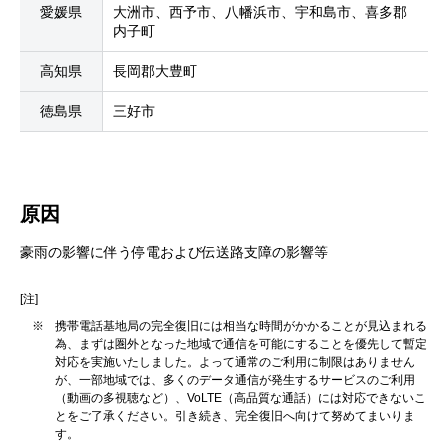
愛媛県
大洲市、西予市、八幡浜市、宇和島市、喜多郡
内子町
高知県
長岡郡大豊町
徳島県
三好市
原因
豪雨の影響に伴う停電および伝送路支障の影響等
[注]
※
携帯電話基地局の完全復旧には相当な時間がかかることが見込まれる
為、まずは圏外となった地域で通信を可能にすることを優先して暫定
対応を実施いたしました。よって通常のご利用に制限はありません
が、一部地域では、多くのデータ通信が発生するサービスのご利用
（動画の多視聴など）、VoLTE（高品質な通話）には対応できないこ
とをご了承ください。引き続き、完全復旧へ向けて努めてまいりま
す。