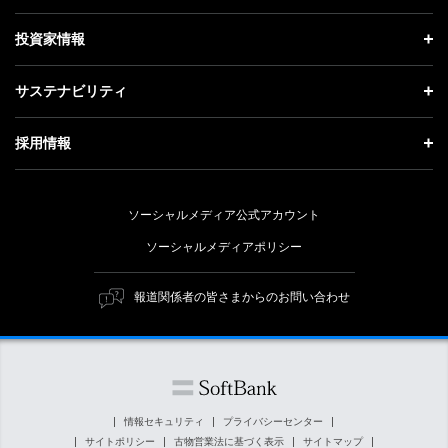
お知らせ
社長メッセージ
理念・ビジョン・戦略 トップ
投資家情報
更新情報
会社概要
成長戦略「Activate AI for Society」
投資家情報 トップ
記者説明会
サステナビリティ
事業紹介
技術戦略
経営方針
ソフトバンクニュース
サステナビリティ トップ
ガバナンス
採用情報
人材戦略
IRライブラリー
トップメッセージ
社会貢献活動
採用情報 トップ
財務情報
ESG方針・体制
ソーシャルメディア公式アカウント
公開情報
新卒採用
個人投資家の皆さまへ
ソーシャルメディアポリシー
価値創造プロセス
キャリア採用
株式と社債について
マテリアリティ（重要課題）
報道関係者の皆さまからのお問い合わせ
障がい者採用
コーポレート・ガバナンス
ESGの主な取り組み
ソフトバンク クルー採用
IRニュース
ESG関連資料
外部評価・イニシアチブ
情報セキュリティ
プライバシーセンター
サイトポリシー
古物営業法に基づく表示
サイトマップ