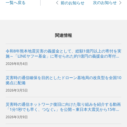
一覧へ戻る
次のお知らせ
前のお知らせ
関連情報
令和8年熊本地震災害の義援金として、総額1億円以上の寄付を実
施～「LINEヤフー基金」に寄せられた約1億円の義援金の寄付も
あわせて実施～
2026年8月4日
災害時の通信確保を目的としたドローン基地局の改良型を全国10
拠点に配備
2026年3月5日
災害時の通信ネットワーク復旧に向けた取り組みを紹介する動画
「1分1秒でも早く、つなぐ｡」を公開～東日本大震災から15年の
節目に、通信事業者の使命となる災害対策を振り返り～
2026年3月9日