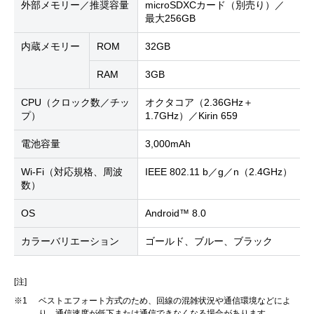
外部メモリー／推奨容量
microSDXCカード（別売り）／
最大256GB
内蔵メモリー
ROM
32GB
RAM
3GB
CPU（クロック数／チッ
オクタコア（2.36GHz＋
プ）
1.7GHz）／Kirin 659
電池容量
3,000mAh
Wi-Fi（対応規格、周波
IEEE 802.11 b／g／n（2.4GHz）
数）
OS
Android™ 8.0
カラーバリエーション
ゴールド、ブルー、ブラック
[注]
※1
ベストエフォート方式のため、回線の混雑状況や通信環境などによ
り、通信速度が低下または通信できなくなる場合があります。