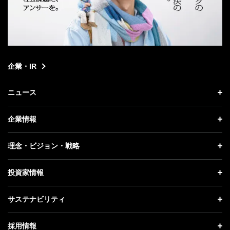
企業・IR
ニュース
ニュース トップ
企業情報
プレスリリース
企業情報 トップ
理念・ビジョン・戦略
お知らせ
社長メッセージ
理念・ビジョン・戦略 トップ
投資家情報
更新情報
会社概要
成長戦略「Activate AI for Society」
投資家情報 トップ
記者説明会
サステナビリティ
事業紹介
技術戦略
経営方針
ソフトバンクニュース
サステナビリティ トップ
ガバナンス
採用情報