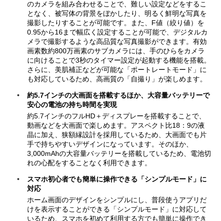
のカメラを組み合わせることで、難しい設定などをするこ
となく、被写体の背景をぼかしたり、明るく鮮明な写真を
撮影したりすることが可能です。また、F値（絞り値）を
0.95から16まで幅広く設定することが可能で、デジタルカ
メラで撮影するような高品質な写真撮影ができます。有効
画素数約800万画素のサブカメラには、手のひらをカメラ
に向けることで3秒のタイマー設定が起動する機能を搭載。
さらに、美肌補正などが可能な「ポートレートモード」に
も対応しているため、高画質の「自撮り」が楽しめます。
約5.7インチの大画面を搭載するほか、大容量バッテリーで
安心の電池の持ち時間を実現
約5.7インチのフルHD＋ディスプレーを搭載することで、
動画などを大画面で楽しめます。アスペクト比18：9の液
晶に加え、狭額縁設計を採用しているため、大画面でも片
手で持ちやすいデザインになっています。そのほか、
3,000mAhの大容量バッテリーを搭載しているため、電池切
れの心配をすることなく利用できます。
スマホ初心者でも簡単に操作できる「シンプルモード」に
対応
ホーム画面のデザインをシンプルにし、普段使うアプリだ
けを表示することができる「シンプルモード」に対応して
いるため、スマホを初めて利用する方でも簡単に操作でき