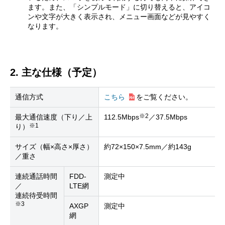
ます。また、「シンプルモード」に切り替えると、アイコ
ンや文字が大きく表示され、メニュー画面などが見やすく
なります。
2. 主な仕様（予定）
通信方式
こちら
をご覧ください。
※2
最大通信速度（下り／上
112.5Mbps
／37.5Mbps
※1
り）
サイズ（幅×高さ×厚さ）
約72×150×7.5mm／約143g
／重さ
連続通話時間
FDD-
測定中
／
LTE網
連続待受時間
※3
AXGP
測定中
網