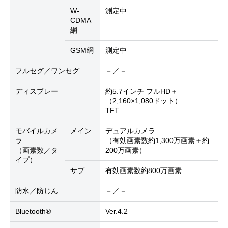
W-
測定中
CDMA
網
GSM網
測定中
フルセグ／ワンセグ
－／－
ディスプレー
約5.7インチ フルHD＋
（2,160×1,080ドット）
TFT
モバイルカメ
メイン
デュアルカメラ
ラ
（有効画素数約1,300万画素＋約
（画素数／タ
200万画素）
イプ）
サブ
有効画素数約800万画素
防水／防じん
－／－
Bluetooth®
Ver.4.2