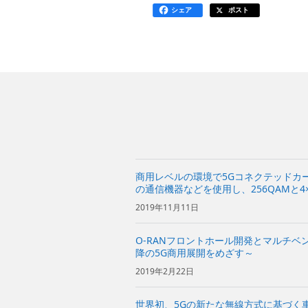
シェア
ポスト
商用レベルの環境で5Gコネクテッドカ
の通信機器などを使用し、256QAMと4×
ドカーの走行試験に世界で初めて成功
2019年11月11日
O-RANフロントホール開発とマルチベン
降の5G商用展開をめざす～
2019年2月22日
世界初、5Gの新たな無線方式に基づく