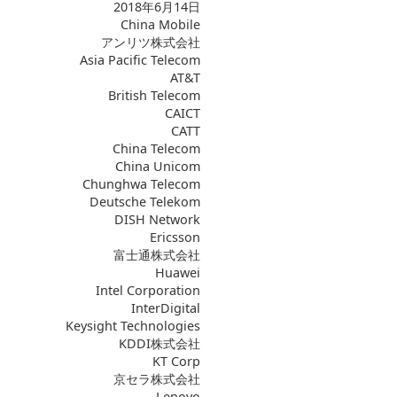
2018年6月14日
China Mobile
アンリツ株式会社
Asia Pacific Telecom
AT&T
British Telecom
CAICT
CATT
China Telecom
China Unicom
Chunghwa Telecom
Deutsche Telekom
DISH Network
Ericsson
富士通株式会社
Huawei
Intel Corporation
InterDigital
Keysight Technologies
KDDI株式会社
KT Corp
京セラ株式会社
Lenovo