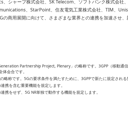
ectronics、シャープ株式会社、SK Telecom、ソフトバンク
unications、StarPoint、住友電気工業株式会社、TIM、Unisoc
ZTEは、5Gの商用展開に向けて、さまざまな業界との連携を加速さ
d Generation Partnership Project, Plenary」の略称です。
全体会合です。
Radio」の略称です。5Gの要求条件を満たすために、3GPPで新たに規定さ
Eとの連携を含む重要機能を規定します。
との連携をせず、5G NR単独で動作する機能を規定します。