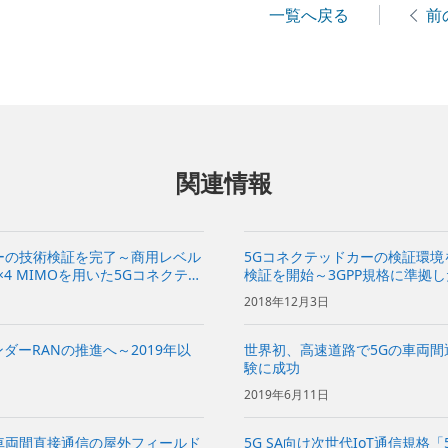
一覧へ戻る
前
関連情報
ーの技術検証を完了～商用レベル
5Gコネクテッドカーの検証環
4 MIMOを用いた5Gコネクテッ
検証を開始～3GPP規格に準拠
～
2018年12月3日
ダーRANの推進へ～2019年以
世界初、高速道路で5Gの車両
験に成功
2019年6月11日
車両間直接通信の屋外フィールド
5G SA向け次世代IoT通信規格「