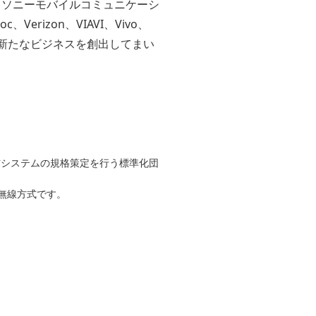
株式会社、ソニーモバイルコミュニケーシ
、Verizon、VIAVI、Vivo、
せ、新たなビジネスを創出してまい
3GPP（移動通信システムの規格策定を行う標準化団
れる無線方式です。