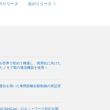
のリリース
次のリリース
境を世界で初めて構築し、商用化に向けた
したノキア製の通信機器を使用～
間通信を用いた車間距離自動制御の実証実
5G RedCap」のネットワーク対応を開