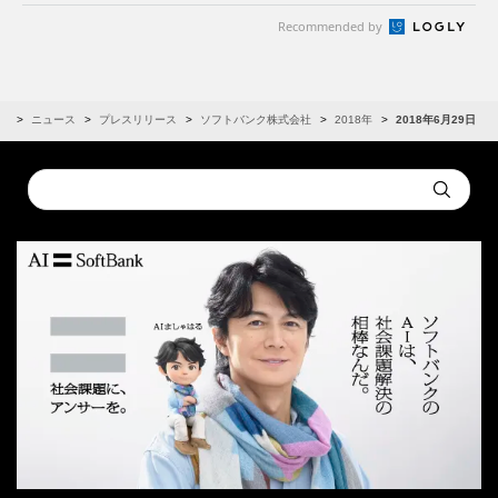
Recommended by
R
ニュース
プレスリリース
ソフトバンク株式会社
2018年
2018年6月29日
Conduct
Submit
a
search