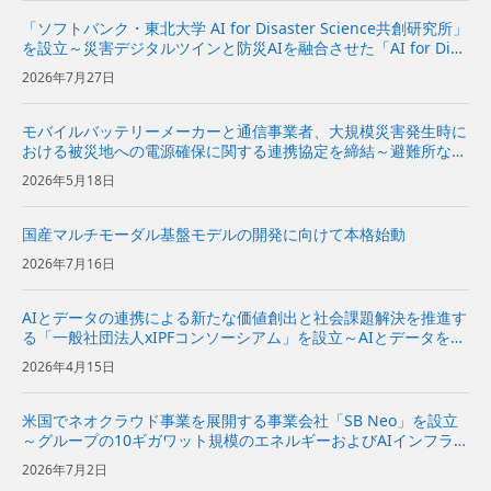
「ソフトバンク・東北大学 AI for Disaster Science共創研究所」
を設立～災害デジタルツインと防災AIを融合させた「AI for Disa
ster Science基盤」の研究開発と社会実装を推進～ | 企業・IR |
2026年7月27日
ソフ...
モバイルバッテリーメーカーと通信事業者、大規模災害発生時に
おける被災地への電源確保に関する連携協定を締結～避難所など
への電源関連機材の提供に向けて協力～
2026年5月18日
国産マルチモーダル基盤モデルの開発に向けて本格始動
2026年7月16日
AIとデータの連携による新たな価値創出と社会課題解決を推進す
る「一般社団法人xIPFコンソーシアム」を設立～AIとデータを分
散環境下で安全かつ柔軟に活用できるAIスペースの実現をめざす
2026年4月15日
～
米国でネオクラウド事業を展開する事業会社「SB Neo」を設立
～グループの10ギガワット規模のエネルギーおよびAIインフラを
基に、米国の企業向けにネオクラウドサービスを提供～
2026年7月2日