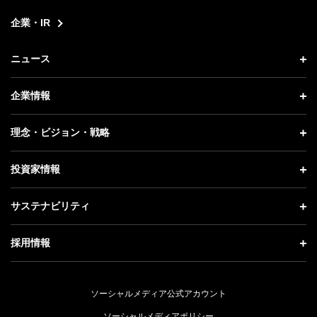
企業・IR
ニュース
ニュース トップ
企業情報
プレスリリース
企業情報 トップ
理念・ビジョン・戦略
お知らせ
社長メッセージ
理念・ビジョン・戦略 トップ
投資家情報
更新情報
会社概要
成長戦略「Activate AI for Society」
投資家情報 トップ
記者説明会
サステナビリティ
事業紹介
技術戦略
経営方針
ソフトバンクニュース
サステナビリティ トップ
ガバナンス
採用情報
人材戦略
IRライブラリー
トップメッセージ
社会貢献活動
採用情報 トップ
財務情報
ESG方針・体制
ソーシャルメディア公式アカウント
公開情報
新卒採用
個人投資家の皆さまへ
ソーシャルメディアポリシー