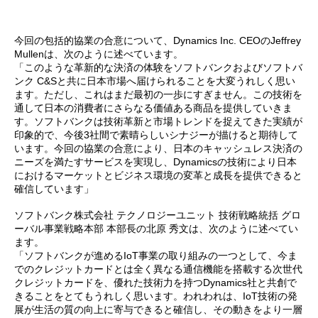
今回の包括的協業の合意について、Dynamics Inc. CEOのJeffrey
Mullenは、次のように述べています。
「このような革新的な決済の体験をソフトバンクおよびソフトバ
ンク C&Sと共に日本市場へ届けられることを大変うれしく思い
ます。ただし、これはまだ最初の一歩にすぎません。この技術を
通して日本の消費者にさらなる価値ある商品を提供していきま
す。ソフトバンクは技術革新と市場トレンドを捉えてきた実績が
印象的で、今後3社間で素晴らしいシナジーが描けると期待して
います。今回の協業の合意により、日本のキャッシュレス決済の
ニーズを満たすサービスを実現し、Dynamicsの技術により日本
におけるマーケットとビジネス環境の変革と成長を提供できると
確信しています」
ソフトバンク株式会社 テクノロジーユニット 技術戦略統括 グロ
ーバル事業戦略本部 本部長の北原 秀文は、次のように述べてい
ます。
「ソフトバンクが進めるIoT事業の取り組みの一つとして、今ま
でのクレジットカードとは全く異なる通信機能を搭載する次世代
クレジットカードを、優れた技術力を持つDynamics社と共創で
きることをとてもうれしく思います。われわれは、IoT技術の発
展が生活の質の向上に寄与できると確信し、その動きをより一層