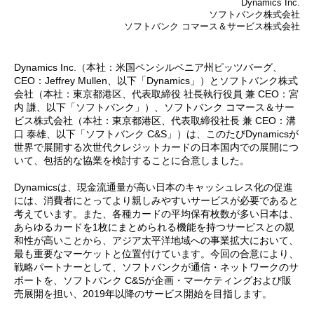
Dynamics Inc.
ソフトバンク株式会社
ソフトバンク コマース＆サービス株式会社
Dynamics Inc.（本社：米国ペンシルベニア州ピッツバーグ、
CEO：Jeffrey Mullen、以下「Dynamics」）とソフトバンク株式
会社（本社：東京都港区、代表取締役 社長執行役員 兼 CEO：宮
内 謙、以下「ソフトバンク」）、ソフトバンク コマース＆サー
ビス株式会社（本社：東京都港区、代表取締役社長 兼 CEO：溝
口 泰雄、以下「ソフトバンク C&S」）は、このたびDynamicsが
世界で展開する次世代クレジットカードの日本国内での展開につ
いて、包括的な協業を検討することに合意しました。
Dynamicsは、現金流通量が高い日本のキャッシュレス化の促進
には、消費者にとってより親しみやすいサービスが必要であると
考えています。また、各種カードの平均保有枚数が多い日本は、
あらゆるカードを1枚にまとめられる機能を持つサービスとの親
和性が高いことから、アジア太平洋地域への事業拡大において、
最も重要なマーケットと位置付けています。今回の合意により、
戦略パートナーとして、ソフトバンクが通信・ネットワークのサ
ポートを、ソフトバンク C&Sが企画・マーケティングおよび販
売展開を担い、2019年以降のサービス開始を目指します。