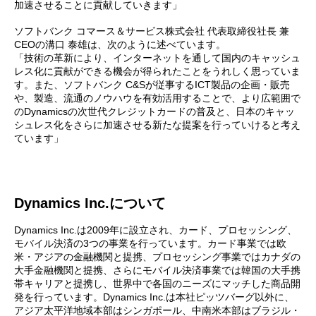
加速させることに貢献していきます」
ソフトバンク コマース＆サービス株式会社 代表取締役社長 兼
CEOの溝口 泰雄は、次のように述べています。
「技術の革新により、インターネットを通して国内のキャッシュ
レス化に貢献ができる機会が得られたことをうれしく思っていま
す。また、ソフトバンク C&Sが従事するICT製品の企画・販売
や、製造、流通のノウハウを有効活用することで、より広範囲で
のDynamicsの次世代クレジットカードの普及と、日本のキャッ
シュレス化をさらに加速させる新たな提案を行っていけると考え
ています」
Dynamics Inc.について
Dynamics Inc.は2009年に設立され、カード、プロセッシング、
モバイル決済の3つの事業を行っています。カード事業では欧
米・アジアの金融機関と提携、プロセッシング事業ではカナダの
大手金融機関と提携、さらにモバイル決済事業では韓国の大手携
帯キャリアと提携し、世界中で各国のニーズにマッチした商品開
発を行っています。Dynamics Inc.は本社ピッツバーグ以外に、
アジア太平洋地域本部はシンガポール、中南米本部はブラジル・