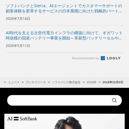
ソフトバンクとSierra、AIエージェントでカスタマーサポートの
顧客体験を変革するサービスの日本展開に向けた戦略的パートナ
ーシップ契約を締結〜Sierraの対話型AIプラットフォームをソフ
2026年7月14日
トバンクが日本市場で独占販売代理店として販売開始〜...
AI時代を支える次世代電力インフラの構築に向けて、ギガワット
時規模の国産バッテリー事業を開始～革新型バッテリーセルや先
進技術を搭載した蓄電システムの開発から製造まで、国内におい
2026年5月11日
て一気通貫で推進～
Recommended by
R
ニュース
プレスリリース
ソフトバンク株式会社
2018年
2018年10月3日
Conduct
Submit
a
search