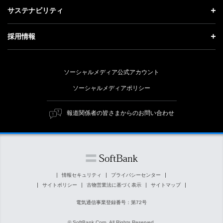
成長戦略「Activate AI for Society」
投資家情報 トップ
記者説明会
サステナビリティ
事業紹介
技術戦略
経営方針
ソフトバンクニュース
サステナビリティ トップ
ガバナンス
採用情報
人材戦略
IRライブラリー
トップメッセージ
社会貢献活動
採用情報 トップ
財務情報
ESG方針・体制
ソーシャルメディア公式アカウント
公開情報
新卒採用
個人投資家の皆さまへ
ソーシャルメディアポリシー
価値創造プロセス
キャリア採用
株式と社債について
マテリアリティ（重要課題）
報道関係者の皆さまからのお問い合わせ
障がい者採用
コーポレート・ガバナンス
ESGの主な取り組み
ソフトバンク クルー採用
IRニュース
ESG関連資料
外部評価・イニシアチブ
情報セキュリティ
プライバシーセンター
サイトポリシー
古物営業法に基づく表示
サイトマップ
社会貢献活動
電気通信事業登録番号：第72号
© SoftBank Corp. All Rights Reserved.