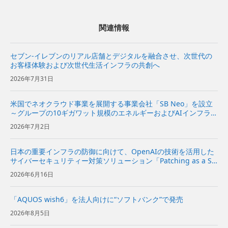
関連情報
セブン-イレブンのリアル店舗とデジタルを融合させ、次世代の
お客様体験および次世代生活インフラの共創へ
2026年7月31日
米国でネオクラウド事業を展開する事業会社「SB Neo」を設立
～グループの10ギガワット規模のエネルギーおよびAIインフラを
基に、米国の企業向けにネオクラウドサービスを提供～
2026年7月2日
日本の重要インフラの防御に向けて、OpenAIの技術を活用した
サイバーセキュリティー対策ソリューション「Patching as a Se
rvice」を提供開始～企業向けに、脆弱性診断から修復方針の策
2026年6月16日
定、実装の提案までを一気通貫で支援～ | ...
「AQUOS wish6」を法人向けに“ソフトバンク”で発売
2026年8月5日