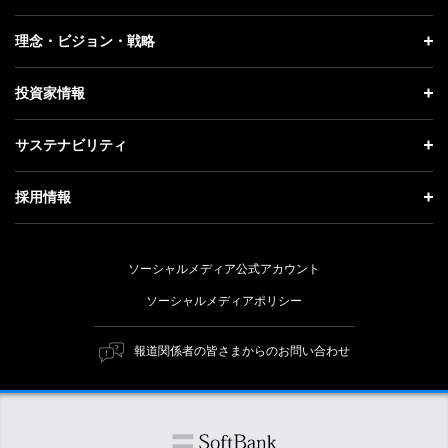
プレスリリース
企業情報 トップ
理念・ビジョン・戦略
お知らせ
社長メッセージ
理念・ビジョン・戦略 トップ
投資家情報
更新情報
会社概要
成長戦略「Activate AI for Society」
投資家情報 トップ
記者説明会
サステナビリティ
事業紹介
技術戦略
経営方針
ソフトバンクニュース
サステナビリティ トップ
ガバナンス
採用情報
人材戦略
IRライブラリー
トップメッセージ
社会貢献活動
採用情報 トップ
財務情報
ESG方針・体制
ソーシャルメディア公式アカウント
公開情報
新卒採用
個人投資家の皆さまへ
ソーシャルメディアポリシー
価値創造プロセス
キャリア採用
株式と社債について
マテリアリティ（重要課題）
報道関係者の皆さまからのお問い合わせ
障がい者採用
コーポレート・ガバナンス
ESGの主な取り組み
ソフトバンク クルー採用
IRニュース
ESG関連資料