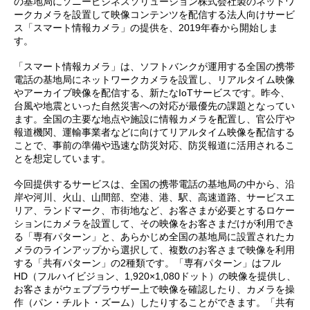
の基地局にソニービジネスソリューション株式会社製のネットワ
ークカメラを設置して映像コンテンツを配信する法人向けサービ
ス「スマート情報カメラ」の提供を、2019年春から開始しま
す。
「スマート情報カメラ」は、ソフトバンクが運用する全国の携帯
電話の基地局にネットワークカメラを設置し、リアルタイム映像
やアーカイブ映像を配信する、新たなIoTサービスです。昨今、
台風や地震といった自然災害への対応が最優先の課題となってい
ます。全国の主要な地点や施設に情報カメラを配置し、官公庁や
報道機関、運輸事業者などに向けてリアルタイム映像を配信する
ことで、事前の準備や迅速な防災対応、防災報道に活用されるこ
とを想定しています。
今回提供するサービスは、全国の携帯電話の基地局の中から、沿
岸や河川、火山、山間部、空港、港、駅、高速道路、サービスエ
リア、ランドマーク、市街地など、お客さまが必要とするロケー
ションにカメラを設置して、その映像をお客さまだけが利用でき
る「専有パターン」と、あらかじめ全国の基地局に設置されたカ
メラのラインアップから選択して、複数のお客さまで映像を利用
する「共有パターン」の2種類です。「専有パターン」はフル
HD（フルハイビジョン、1,920×1,080ドット）の映像を提供し、
お客さまがウェブブラウザー上で映像を確認したり、カメラを操
作（パン・チルト・ズーム）したりすることができます。「共有