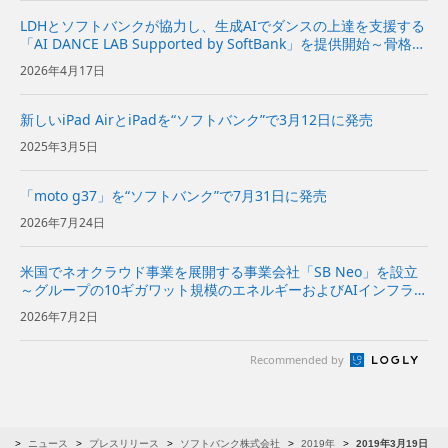
LDHとソフトバンクが協力し、生成AIでダンスの上達を支援する
「AI DANCE LAB Supported by SoftBank」を提供開始～骨格推
定×生成AIで、“差分を可視化”して上達へのアドバイスを提供す
2026年4月17日
るアプリ～ | 企業・IR...
新しいiPad AirとiPadを“ソフトバンク”で3月12日に発売
2025年3月5日
「moto g37」を“ソフトバンク”で7月31日に発売
2026年7月24日
米国でネオクラウド事業を展開する事業会社「SB Neo」を設立
～グループの10ギガワット規模のエネルギーおよびAIインフラを
基に、米国の企業向けにネオクラウドサービスを提供～
2026年7月2日
Recommended by
R
ニュース
プレスリリース
ソフトバンク株式会社
2019年
2019年3月19日