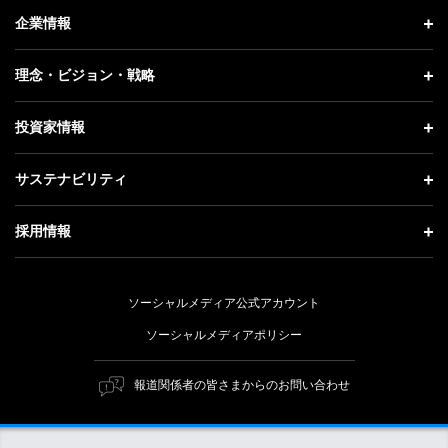
ニュース トップ
企業情報
プレスリリース
企業情報 トップ
理念・ビジョン・戦略
お知らせ
社長メッセージ
理念・ビジョン・戦略 トップ
投資家情報
更新情報
会社概要
成長戦略「Activate AI for Society」
投資家情報 トップ
記者説明会
サステナビリティ
事業紹介
技術戦略
経営方針
ソフトバンクニュース
サステナビリティ トップ
ガバナンス
採用情報
人材戦略
IRライブラリー
トップメッセージ
社会貢献活動
採用情報 トップ
財務情報
ESG方針・体制
ソーシャルメディア公式アカウント
公開情報
新卒採用
個人投資家の皆さまへ
ソーシャルメディアポリシー
価値創造プロセス
キャリア採用
株式と社債について
マテリアリティ（重要課題）
報道関係者の皆さまからのお問い合わせ
障がい者採用
コーポレート・ガバナンス
ESGの主な取り組み
ソフトバンク クルー採用