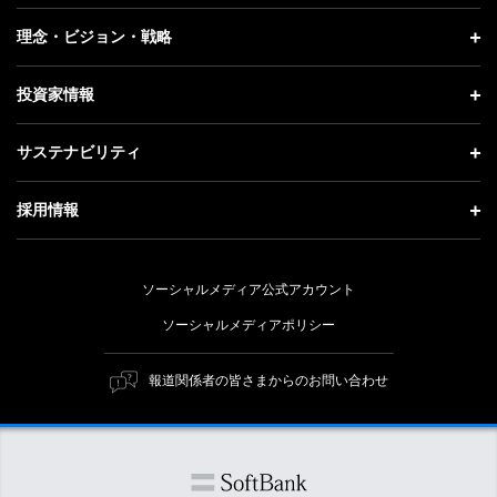
プレスリリース
企業情報 トップ
理念・ビジョン・戦略
お知らせ
社長メッセージ
理念・ビジョン・戦略 トップ
投資家情報
更新情報
会社概要
成長戦略「Activate AI for Society」
投資家情報 トップ
記者説明会
サステナビリティ
事業紹介
技術戦略
経営方針
ソフトバンクニュース
サステナビリティ トップ
ガバナンス
採用情報
人材戦略
IRライブラリー
トップメッセージ
社会貢献活動
採用情報 トップ
財務情報
ESG方針・体制
ソーシャルメディア公式アカウント
公開情報
新卒採用
個人投資家の皆さまへ
ソーシャルメディアポリシー
価値創造プロセス
キャリア採用
株式と社債について
マテリアリティ（重要課題）
報道関係者の皆さまからのお問い合わせ
障がい者採用
コーポレート・ガバナンス
ESGの主な取り組み
ソフトバンク クルー採用
IRニュース
ESG関連資料