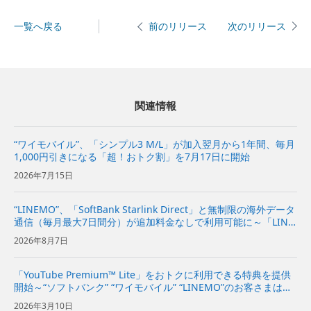
一覧へ戻る
次のリリース
前のリリース
関連情報
“ワイモバイル”、「シンプル3 M/L」が加入翌月から1年間、毎月
1,000円引きになる「超！おトク割」を7月17日に開始
2026年7月15日
“LINEMO”、「SoftBank Starlink Direct」と無制限の海外データ
通信（毎月最大7日間分）が追加料金なしで利用可能に～「LINE
MOベストプラン」と「LINEMOベストプランV」が、国内外で
2026年8月7日
より安心・快適に～ | 企...
「YouTube Premium™ Lite」をおトクに利用できる特典を提供
開始～“ソフトバンク” “ワイモバイル” “LINEMO”のお客さまは初
月無料、2カ月目以降は月額料金が1年間最大20％オフで利用可
2026年3月10日