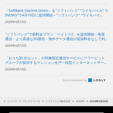
能～ | 企業・IR | ソフト...
「SoftBank Starlink Direct」を“ソフトバンク” “ワイモバイル” “L
INEMO”で4月10日に提供開始～“ソフトバンク” “ワイモバイ
ル”で対象プランをご利用のお客さまは追加料金なしで利用可能
2026年4月10日
～ | 企業・IR |...
“ソフトバンク”で新料金プラン「ペイトク2」を提供開始～衛星
通信・より高速な5G通信・海外データ通信が追加料金なしで利
用でき、経済圏特典の拡充でPayPayポイント付与率が従来プラ
2026年4月10日
ンの2倍に～
「おうち割 光セット」の対象固定通信サービスにフリービット
グループが提供するマンション全戸一括型インターネットサービ
スを追加～居住者の“ソフトバンク”および“ワイモバイル”のスマ
2026年4月10日
ホ料金が割引に～
Recommended by
R
ニュース
プレスリリース
ソフトバンク株式会社
2019年
2019年4月24日