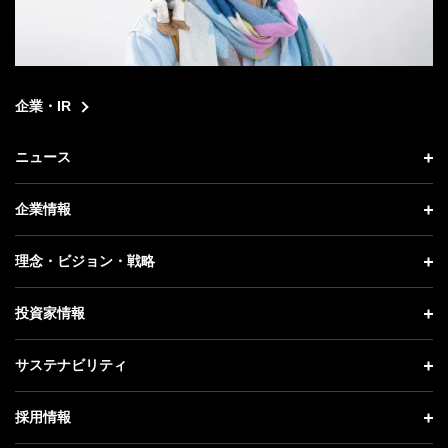
企業・IR
ニュース
ニュース トップ
企業情報
プレスリリース
企業情報 トップ
理念・ビジョン・戦略
お知らせ
社長メッセージ
理念・ビジョン・戦略 トップ
投資家情報
更新情報
会社概要
成長戦略「Activate AI for Society」
投資家情報 トップ
記者説明会
サステナビリティ
事業紹介
技術戦略
経営方針
ソフトバンクニュース
サステナビリティ トップ
ガバナンス
採用情報
人材戦略
IRライブラリー