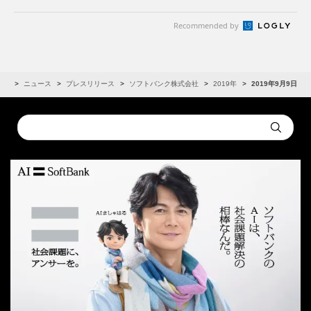
Recommended by
IR
ニュース
プレスリリース
ソフトバンク株式会社
2019年
2019年9月9日
Conduct
Submit
a
search