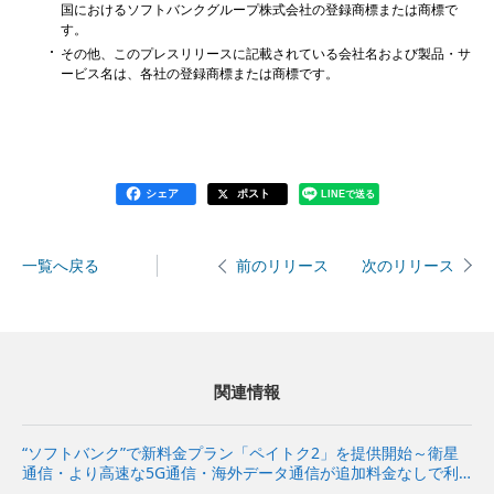
国におけるソフトバンクグループ株式会社の登録商標または商標で
す。
その他、このプレスリリースに記載されている会社名および製品・サ
ービス名は、各社の登録商標または商標です。
シェア
ポスト
LINEで送る
一覧へ戻る
次のリリース
前のリリース
関連情報
“ソフトバンク”で新料金プラン「ペイトク2」を提供開始～衛星
通信・より高速な5G通信・海外データ通信が追加料金なしで利
用でき、経済圏特典の拡充でPayPayポイント付与率が従来プラ