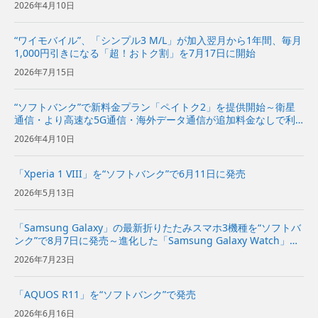
2026年4月10日
ンの2倍に～
“ワイモバイル”、「シンプル3 M/L」が加入翌月から1年間、毎月
1,000円引きになる「超！おトク割」を7月17日に開始
2026年7月15日
“ソフトバンク”で新料金プラン「ペイトク2」を提供開始～衛星
通信・より高速な5G通信・海外データ通信が追加料金なしで利
用でき、経済圏特典の拡充でPayPayポイント付与率が従来プラ
2026年4月10日
ンの2倍に～
「Xperia 1 VIII」を“ソフトバンク”で6月11日に発売
2026年5月13日
「Samsung Galaxy」の最新折りたたみスマホ3機種を“ソフトバ
ンク”で8月7日に発売～進化した「Samsung Galaxy Watch」の
新しい2機種も発売～
2026年7月23日
「AQUOS R11」を“ソフトバンク”で発売
2026年6月16日