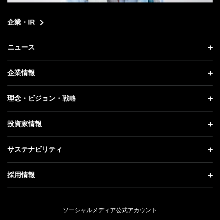
企業・IR
ニュース
ニュース トップ
企業情報
プレスリリース
企業情報 トップ
理念・ビジョン・戦略
お知らせ
社長メッセージ
理念・ビジョン・戦略 トップ
投資家情報
更新情報
会社概要
成長戦略「Activate AI for Society」
投資家情報 トップ
記者説明会
サステナビリティ
事業紹介
技術戦略
経営方針
ソフトバンクニュース
サステナビリティ トップ
ガバナンス
採用情報
人材戦略
IRライブラリー
トップメッセージ
社会貢献活動
採用情報 トップ
財務情報
ESG方針・体制
ソーシャルメディア公式アカウント
公開情報
新卒採用