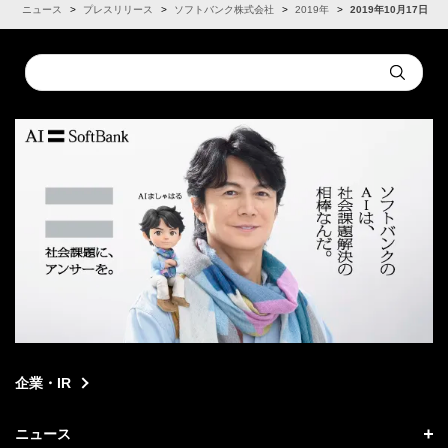
R
ニュース
プレスリリース
ソフトバンク株式会社
2019年
2019年10月17日
Conduct
Submit
a
search
企業・IR
ニュース