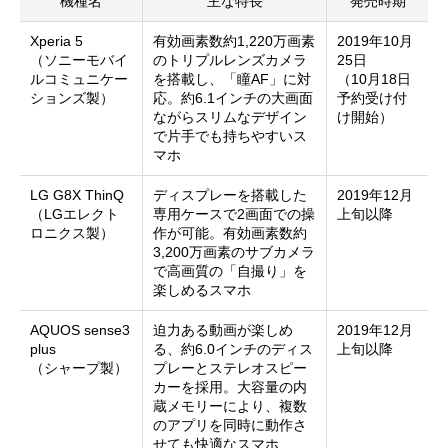
機種名
主な特長
発売時期
Xperia 5
有効画素数約1,220万画素
2019年10月
（ソニーモバイ
のトリプルレンズカメラ
25日
ルコミュニケー
を搭載し、「瞳AF」に対
（10月18日
ションズ製）
応。約6.1インチの大画面
予約受け付
ながらスリムなデザイン
け開始）
で片手でも持ちやすいス
マホ
LG G8X ThinQ
ディスプレーを搭載した
2019年12月
（LGエレクト
専用ケースで2画面での操
上旬以降
ロニクス製）
作が可能。有効画素数約
3,200万画素のサブカメラ
で高画質の「自撮り」を
楽しめるスマホ
AQUOS sense3
迫力ある動画が楽しめ
2019年12月
plus
る、約6.0インチのディス
上旬以降
（シャープ製）
プレーとステレオスピー
カーを採用。大容量の内
蔵メモリーにより、複数
のアプリを同時に動作さ
せても快適なスマホ