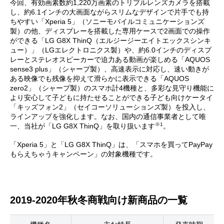
今回、有効画素数約1,220万画素のトリプルレンズカメラを搭載
し、約6.1インチの大画面ながらスリムなデザインで片手でも持
ちやすい「Xperia 5」（ソニーモバイルコミュニケーションズ
製）の他、ディスプレーを搭載した専用ケースで2画面での操作
ができる「LG G8X ThinQ（エルジージーエイトエックスシンキ
ュー）」（LGエレクトロニクス製）や、約6.0インチのディスプ
レーとステレオスピーカーで迫力ある動画が楽しめる「AQUOS
sense3 plus」（シャープ製）、高速表示に対応し、速い動きが
ある映像でも残像を抑えて滑らかに表示できる「AQUOS
zero2」（シャープ製）のスマホ計4機種と、多彩な見守り機能に
より安心して子どもに持たせることができる子ども向けケータイ
「キッズフォン2」（セイコーソリューションズ製）を投入し、
ラインアップを強化します。なお、国内の通信事業者として唯
※1
一、当社が「LG G8X ThinQ」を取り扱います
。
「Xperia 5」と「LG G8X ThinQ」は、「スマホを買ってPayPay
もらえちゃうキャンペーン」の対象機種です。
2019-2020年秋冬商戦向け新商品の一覧