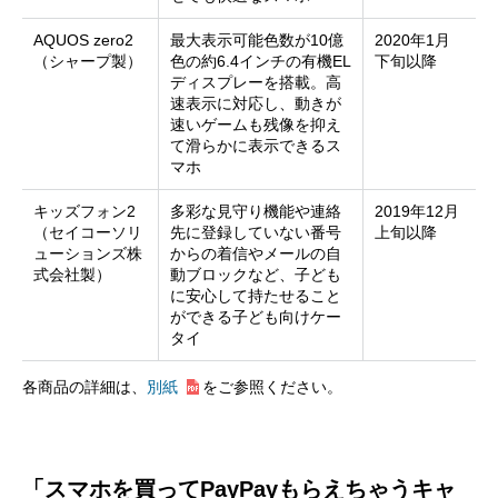
AQUOS zero2
最大表示可能色数が10億
2020年1月
（シャープ製）
色の約6.4インチの有機EL
下旬以降
ディスプレーを搭載。高
速表示に対応し、動きが
速いゲームも残像を抑え
て滑らかに表示できるス
マホ
キッズフォン2
多彩な見守り機能や連絡
2019年12月
（セイコーソリ
先に登録していない番号
上旬以降
ューションズ株
からの着信やメールの自
式会社製）
動ブロックなど、子ども
に安心して持たせること
ができる子ども向けケー
タイ
各商品の詳細は、
別紙
をご参照ください。
「スマホを買ってPayPayもらえちゃうキャ