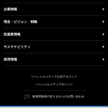
ニュース トップ
企業情報
プレスリリース
企業情報 トップ
理念・ビジョン・戦略
お知らせ
社長メッセージ
理念・ビジョン・戦略 トップ
投資家情報
更新情報
会社概要
成長戦略「Activate AI for Society」
投資家情報 トップ
記者説明会
サステナビリティ
事業紹介
技術戦略
経営方針
ソフトバンクニュース
サステナビリティ トップ
ガバナンス
採用情報
人材戦略
IRライブラリー
トップメッセージ
社会貢献活動
採用情報 トップ
財務情報
ESG方針・体制
ソーシャルメディア公式アカウント
公開情報
新卒採用
個人投資家の皆さまへ
ソーシャルメディアポリシー
価値創造プロセス
キャリア採用
株式と社債について
マテリアリティ（重要課題）
報道関係者の皆さまからのお問い合わせ
障がい者採用
コーポレート・ガバナンス
ESGの主な取り組み