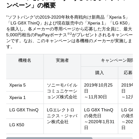
ンペーン」の概要
“ソフトバンク”の2019-2020年秋冬商戦向け新商品「Xperia 5」
「LG G8X ThinQ」および現在販売中の「Xperia 1」「LG K50」
を購入し、各メーカーの専用ページから応募した方全員に、最大
※2
5,000円相当のPayPayボーナス
がプレゼントされるキャンペー
ンです。なお、このキャンペーンは各機種のメーカーが実施しま
す。
機種名
実施者
キャンペーン期間
購入
応募受
Xperia 5
ソニーモバイル
2019年10月25
2019年1
コミュニケーシ
日
日
ョンズ株式会社
～11月30日
～12月8
Xperia 1
LG G8X ThinQ
LGエレクトロ
LG G8X ThinQ
LG G8X 
ニクス・ジャパ
の発売日
の発売日
ン株式会社
～2020年1月31
～2020
LG K50
日
日