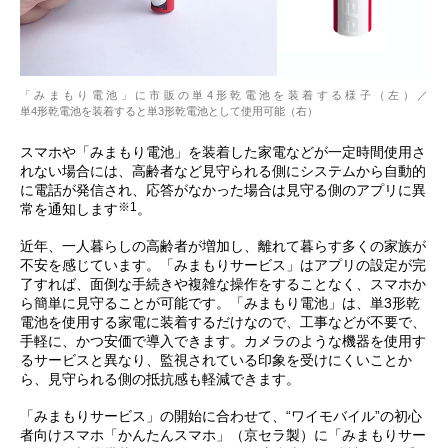
「みまもり電池」に市販の単4形乾電池を装着する様子（左）／
単4形乾電池を装着すると単3形乾電池として使用可能（右）
スマホや「みまもり電池」を装着した家電などが一定時間使用さ
れない場合には、高齢者など見守られる側にシステムから自動的
に電話が発信され、応答がなかった場合は見守る側のアプリに異
※1
常を通知します
。
近年、一人暮らしの高齢者が増加し、離れて暮らす多くの家族が
不安を感じています。「みまもりサービス」はアプリの設定が完
了すれば、面倒な手続きや複雑な操作をすることなく、スマホか
ら簡単に見守ることが可能です。「みまもり電池」は、単3形乾
電池を使用する家電に装着するだけなので、工事などが不要で、
手軽に、かつ安価で導入できます。カメラのような機器を使用す
るサービスと異なり、監視されている印象を受けにくいことか
ら、見守られる側の抵抗感も軽減できます。
「みまもりサービス」の開始に合わせて、“ワイモバイル”の初心
者向けスマホ「かんたんスマホ」（京セラ製）に「みまもりサー