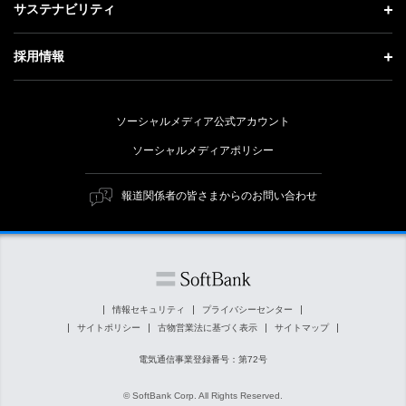
投資家情報 トップ
記者説明会
サステナビリティ
事業紹介
技術戦略
経営方針
ソフトバンクニュース
サステナビリティ トップ
ガバナンス
採用情報
人材戦略
IRライブラリー
トップメッセージ
社会貢献活動
採用情報 トップ
財務情報
ESG方針・体制
ソーシャルメディア公式アカウント
公開情報
新卒採用
個人投資家の皆さまへ
ソーシャルメディアポリシー
価値創造プロセス
キャリア採用
株式と社債について
マテリアリティ（重要課題）
報道関係者の皆さまからのお問い合わせ
障がい者採用
コーポレート・ガバナンス
ESGの主な取り組み
ソフトバンク クルー採用
IRニュース
ESG関連資料
外部評価・イニシアチブ
情報セキュリティ
プライバシーセンター
サイトポリシー
古物営業法に基づく表示
サイトマップ
社会貢献活動
電気通信事業登録番号：第72号
© SoftBank Corp. All Rights Reserved.