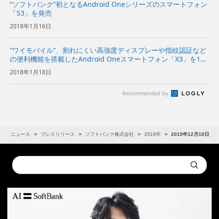
“ソフトバンク”初となるAndroid Oneシリーズのスマートフォン
「S3」を発売
2018年1月16日
“ワイモバイル”、割れにくい高強度ディスプレーや指紋認証など
の便利機能を搭載したAndroid Oneスマートフォン「X3」を1月
25日に発売
2018年1月18日
Recommended by
R
ニュース
プレスリリース
ソフトバンク株式会社
2019年
2019年12月10日
Conduct
Submit
a
search