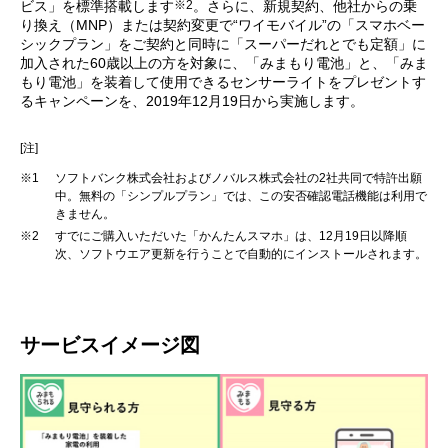
※2
ビス」を標準搭載します
。さらに、新規契約、他社からの乗
り換え（MNP）または契約変更で“ワイモバイル”の「スマホベー
シックプラン」をご契約と同時に「スーパーだれとでも定額」に
加入された60歳以上の方を対象に、「みまもり電池」と、「みま
もり電池」を装着して使用できるセンサーライトをプレゼントす
るキャンペーンを、2019年12月19日から実施します。
[注]
※1
ソフトバンク株式会社およびノバルス株式会社の2社共同で特許出願
中。無料の「シンプルプラン」では、この安否確認電話機能は利用で
きません。
※2
すでにご購入いただいた「かんたんスマホ」は、12月19日以降順
次、ソフトウエア更新を行うことで自動的にインストールされます。
サービスイメージ図