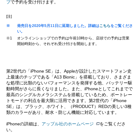
プ
で予約を受け付けます。
[注]
※
発売日を2020年5月11日に延期しました。詳細は
こちら
をご覧くださ
い。
※1
オンラインショップでの予約は午前10時から、店頭での予約は営業
開始時刻から、それぞれ受け付けを開始します。
第2世代の「iPhone SE」は、Appleが設計したスマートフォン史
上最速のチップである「A13 Bionic」を搭載しており、さまざま
な処理に比類のないパフォーマンスを発揮する他、バッテリー駆
動時間がさらに長くなりました。また、iPhoneとしてこれまでで
最高のシングルカメラシステムを搭載しているため、ポートレー
トモードの利点を最大限に活用できます。第2世代の「iPhone
SE」は、ブラック、ホワイト、（PRODUCT）REDの美しい3種
類のカラーがあり、耐水・防じん機能に対応しています。
iPhoneの詳細は、
アップル社のホームページ
をご覧くださ
い。