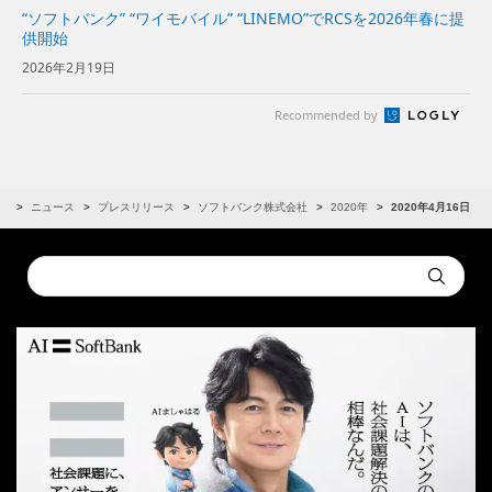
“ソフトバンク” “ワイモバイル” “LINEMO”でRCSを2026年春に提
供開始
2026年2月19日
Recommended by
R
ニュース
プレスリリース
ソフトバンク株式会社
2020年
2020年4月16日
Conduct
Submit
a
search