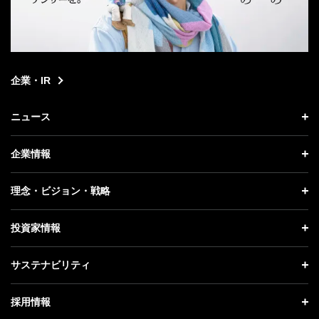
企業・IR
ニュース
ニュース トップ
企業情報
プレスリリース
企業情報 トップ
理念・ビジョン・戦略
お知らせ
社長メッセージ
理念・ビジョン・戦略 トップ
投資家情報
更新情報
会社概要
成長戦略「Activate AI for Society」
投資家情報 トップ
記者説明会
サステナビリティ
事業紹介
技術戦略
経営方針
ソフトバンクニュース
サステナビリティ トップ
ガバナンス
採用情報
人材戦略
IRライブラリー