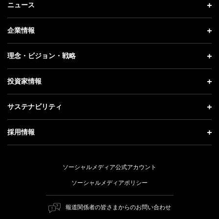
ニュース
ニュース トップ
企業情報
プレスリリース
企業情報 トップ
理念・ビジョン・戦略
お知らせ
社長メッセージ
理念・ビジョン・戦略 トップ
投資家情報
更新情報
会社概要
成長戦略「Activate AI for Society」
投資家情報 トップ
記者説明会
サステナビリティ
事業紹介
技術戦略
経営方針
ソフトバンクニュース
サステナビリティ トップ
ガバナンス
採用情報
人材戦略
IRライブラリー
トップメッセージ
社会貢献活動
採用情報 トップ
財務情報
ESG方針・体制
ソーシャルメディア公式アカウント
公開情報
新卒採用
個人投資家の皆さまへ
ソーシャルメディアポリシー
価値創造プロセス
キャリア採用
株式と社債について
マテリアリティ（重要課題）
報道関係者の皆さまからのお問い合わせ
障がい者採用