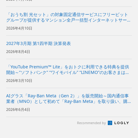
「おうち割 光セット」の対象固定通信サービスにフリービット
グループが提供するマンション全戸一括型インターネットサービ
スを追加～居住者の“ソフトバンク”および“ワイモバイル”のスマ
2026年4月10日
ホ料金が割引に～
2027年3月期 第1四半期 決算発表
2026年8月4日
「YouTube Premium™ Lite」をおトクに利用できる特典を提供
開始～“ソフトバンク” “ワイモバイル” “LINEMO”のお客さまは初
月無料、2カ月目以降は月額料金が1年間最大20％オフで利用可
2026年3月10日
能～ | 企業・IR | ソフト...
AIグラス「Ray-Ban Meta（Gen 2）」を販売開始～国内通信事
業者（MNO）として初めて「Ray-Ban Meta」を取り扱い、購入
後の初期設定に関する店頭サポートも実施～
2026年6月4日
Recommended by