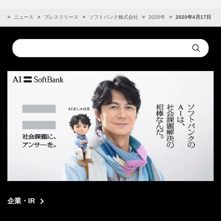
R
ニュース
プレスリリース
ソフトバンク株式会社
2020年
2020年4月17日
Conduct
Submit
a
search
企業・IR