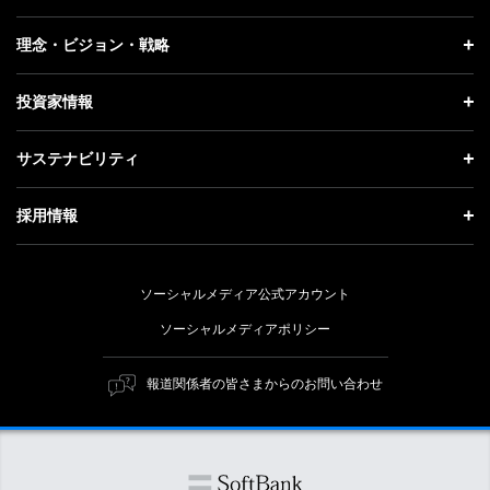
プレスリリース
企業情報 トップ
理念・ビジョン・戦略
お知らせ
社長メッセージ
理念・ビジョン・戦略 トップ
投資家情報
更新情報
会社概要
成長戦略「Activate AI for Society」
投資家情報 トップ
記者説明会
サステナビリティ
事業紹介
技術戦略
経営方針
ソフトバンクニュース
サステナビリティ トップ
ガバナンス
採用情報
人材戦略
IRライブラリー
トップメッセージ
社会貢献活動
採用情報 トップ
財務情報
ESG方針・体制
ソーシャルメディア公式アカウント
公開情報
新卒採用
個人投資家の皆さまへ
ソーシャルメディアポリシー
価値創造プロセス
キャリア採用
株式と社債について
マテリアリティ（重要課題）
報道関係者の皆さまからのお問い合わせ
障がい者採用
コーポレート・ガバナンス
ESGの主な取り組み
ソフトバンク クルー採用
IRニュース
ESG関連資料