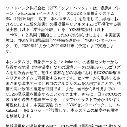
ソフトバンク株式会社（以下「ソフトバンク」）は、農業AIブレ
ーン「e-kakashi（イーカカシ）」のCO2吸収量推定システム
※1
（特許出願中、以下「本システム」）を活用して、緑地にお
けるCO2（二酸化炭素）の吸収量をリアルタイムに可視化する実
証実験（以下「本実証実験」）を、YKK株式会社（以下
「YKK」）と共同で開始しましたのでお知らせします。本実証実
験は、YKKが富山県黒部市で整備を進める「YKKセンターパー
ク」で、2020年11月から2021年3月末（予定）まで実施しま
す。
本システムは、気象データと「e-kakashi」の各種センサーから
取得する地温（地中温度）などの環境データに独自のアルゴリズ
ムを組み合わせて、芝生や森林などの緑地におけるCO2の吸収量
をリアルタイムに可視化するものです。センサーから取得するさ
まざまな環境データと独自のアルゴリズムを活用することで、精
度の高い数値の推定が可能です。また、当日から8日後までの
CO2の吸収量を推定することができます。さらに、日々のCO2の
吸収量や過去の累積データを、グラフやイラストで分かりやすく
可視化します。本実証実験では、「YKKセンターパーク」に「e-
※2
kakashi」を計2セット
設置して、本システムの精度や有用性
を検証します。
地球温暖化が深刻化する中で、CO2の排出量削減に向けた動きが