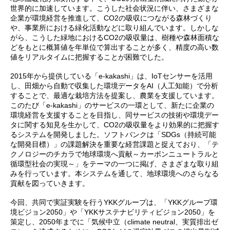
世界的に加速しています。こうした社会状況に伴い、さまざまな
企業が環境経営を推進して、CO2の吸収につながる森林づくり
や、事業所における緑化活動などに取り組んでいます。しかしな
がら、こうした緑地におけるCO2の吸収量は、樹種や森林面積な
どをもとに概算値を年単位で算出することが多く、精度の高い数
値をリアルタイムに把握することが困難でした。
2015年から提供している「e-kakashi」は、IoTセンサーを活用
し、田畑から自動で収集した環境データをAI（人工知能）で分析
することで、最適な栽培方法を提案し、農業を支援しています。
このたび「e-kakashi」のサービスの一環として、新たに企業の
環境経営を支援することを目指し、同サービスの技術や環境デー
タに関する知見を生かして、CO2の吸収量をより効果的に把握す
るシステムを開発しました。ソフトバンクは「SDGs（持続可能
な開発目標）」の課題解決を重要な経営課題と捉えており、「テ
クノロジーのチカラで地球環境へ貢献～カーボンニュートラルと
循環型社会の実現～」をテーマの一つに掲げ、さまざまな取り組
みを行っています。本システムを通して、地球環境へのさらなる
貢献を図っていきます。
今回、共同で実証実験を行うYKKグループは、「YKKグループ環
境ビジョン2050」や「YKKサステナビリティビジョン2050」を
策定し、2050年までに「気候中立（climate neutral、実質排出ゼ