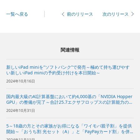
一覧へ戻る
次のリリース
前のリリース
関連情報
新しいiPad miniを“ソフトバンク”で発売～極めて持ち運びやす
い新しいiPad miniの予約受け付けを本日開始～
2024年10月16日
国内最大級のAI計算基盤において約4,000基の「NVIDIA Hopper
GPU」の整備が完了～合計25.7エクサフロップスの計算能力の実
現に向けて順調に進捗～
2024年10月31日
5～18歳の方とその家族がお得になる「ワイモバ親子割」を提供
開始～「おうち割 光セット（A）」と「PayPayカード割」を併
用すれば、毎月20GBが月額980円（税込み1,078円）で1年間利
2024年11月11日