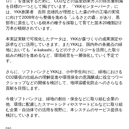
ロ）」を達成するために、CO2などの温室効果ガスの排出量削減
を目標の一つとして掲げています。「YKKセンターパーク」に
は、YKK創業者 吉田 忠雄氏が理想とした森の中の工場の実現
に向けて2008年から整備を進める「ふるさとの森」があり、黒
部市に原生している樹木の種子を採取して育てた苗木20種類計2
万本が植樹されています。
本実証実験で可視化したデータは、YKKが森づくりの成果測定や
訴求などに活用していきます。またYKKは、国内外の各拠点の緑
地においても「e-kakashi」などのテクノロジーを活用した取り
組みの検討を進めるなど、環境経営を一層強化していく予定で
す。
さらに、ソフトバンクとYKKは、小中学生向けに、緑地における
CO2吸収の仕組みの理解促進や環境保全の意識醸成に役立つワー
クショップなどの開催を検討して、地球温暖化防止へのさらなる
貢献を目指します。
今後ソフトバンクは、緑地の創出・保全などに取り組む企業の
他、環境に配慮したスマートシティやスマートビルなどに取り組
む企業・自治体での活用を視野に、本システムのサービス提供を
検討していきます。
[注]