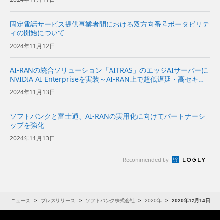
用可能～
固定電話サービス提供事業者間における双方向番号ポータビリテ
ィの開始について
2024年11月12日
AI-RANの統合ソリューション「AITRAS」のエッジAIサーバーに
NVIDIA AI Enterpriseを実装～AI-RAN上で超低遅延・高セキュ
リティーなAIアプリケーションの展開が可能に～
2024年11月13日
ソフトバンクと富士通、AI-RANの実用化に向けてパートナーシ
ップを強化
2024年11月13日
Recommended by
R
ニュース
プレスリリース
ソフトバンク株式会社
2020年
2020年12月14日