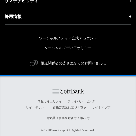
記者説明会
サステナビリティ
事業紹介
技術戦略
経営方針
ソフトバンクニュース
サステナビリティ トップ
ガバナンス
採用情報
人材戦略
IRライブラリー
トップメッセージ
社会貢献活動
採用情報 トップ
財務情報
ESG方針・体制
ソーシャルメディア公式アカウント
公開情報
新卒採用
個人投資家の皆さまへ
ソーシャルメディアポリシー
価値創造プロセス
キャリア採用
株式と社債について
マテリアリティ（重要課題）
報道関係者の皆さまからのお問い合わせ
障がい者採用
コーポレート・ガバナンス
ESGの主な取り組み
ソフトバンク クルー採用
IRニュース
ESG関連資料
外部評価・イニシアチブ
情報セキュリティ
プライバシーセンター
サイトポリシー
古物営業法に基づく表示
サイトマップ
社会貢献活動
電気通信事業登録番号：第72号
© SoftBank Corp. All Rights Reserved.