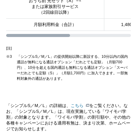
※2
おうち割 光セット（A）
または家族割引サービス
（2回線目以降）
月額利用料金（合計）
1,480円
[注]
※3
「シンプルS／M／L」の提供開始以降に新設する、10分以内の国内
通話が無料になる通話オプション「だれとでも定額」（月額700
円）、10分を超える国内通話も無料になる通話オプション「スーパ
ーだれとでも定額（S）」（月額1,700円）に加入できます。一部無
料対象外の通話があります。
「シンプルS／M／L」の詳細は、
こちら
をご覧ください。な
お、「シンプルS／M／L」は、現在実施している「ワイモバ学
割」の対象となります。「ワイモバ学割」の割引額や、その他の
各種キャンペーンにおける適用有無は、決まり次第、ホームペー
ジでお知らせします。