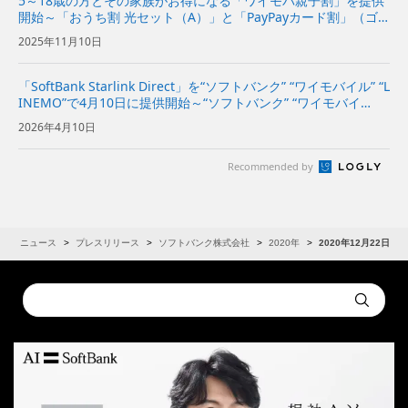
5～18歳の方とその家族がお得になる「ワイモバ親子割」を提供
開始～「おうち割 光セット（A）」と「PayPayカード割」（ゴ
ールド）を併用すれば、毎月30GBが月額780円（税込み858円）
2025年11月10日
で1年間利用可能～ | 企業・IR | ソフトバン...
「SoftBank Starlink Direct」を“ソフトバンク” “ワイモバイル” “L
INEMO”で4月10日に提供開始～“ソフトバンク” “ワイモバイ
ル”で対象プランをご利用のお客さまは追加料金なしで利用可能
2026年4月10日
～ | 企業・IR |...
Recommended by
R
ニュース
プレスリリース
ソフトバンク株式会社
2020年
2020年12月22日
Conduct
Submit
a
search