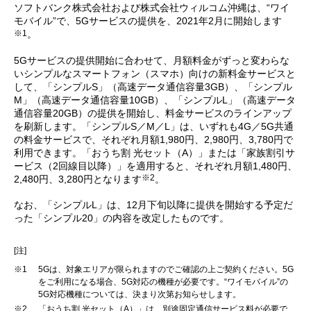
ソフトバンク株式会社および株式会社ウィルコム沖縄は、“ワイ
モバイル”で、5Gサービスの提供を、2021年2月に開始します
※1
。
5Gサービスの提供開始に合わせて、月額料金がずっと変わらな
いシンプルなスマートフォン（スマホ）向けの新料金サービスと
して、「シンプルS」（高速データ通信容量3GB）、「シンプル
M」（高速データ通信容量10GB）、「シンプルL」（高速データ
通信容量20GB）の提供を開始し、料金サービスのラインアップ
を刷新します。「シンプルS／M／L」は、いずれも4G／5G共通
の料金サービスで、それぞれ月額1,980円、2,980円、3,780円で
利用できます。「おうち割 光セット（A）」または「家族割引サ
ービス（2回線目以降）」を適用すると、それぞれ月額1,480円、
※2
2,480円、3,280円となります
。
なお、「シンプルL」は、12月下旬以降に提供を開始する予定だ
った「シンプル20」の内容を改定したものです。
[注]
※1
5Gは、対象エリアが限られますのでご確認の上ご契約ください。5G
をご利用になる場合、5G対応の機種が必要です。“ワイモバイル”の
5G対応機種については、決まり次第お知らせします。
※2
「おうち割 光セット（A）」は、別途固定通信サービス料が必要で