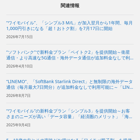
関連情報
“ワイモバイル”、「シンプル3 M/L」が加入翌月から1年間、毎月
1,000円引きになる「超！おトク割」を7月17日に開始
2026年7月15日
“ソフトバンク”で新料金プラン「ペイトク2」を提供開始～衛星
通信・より高速な5G通信・海外データ通信が追加料金なしで利
用でき、経済圏特典の拡充でPayPayポイント付与率が従来プラ
2026年4月10日
ンの2倍に～
“LINEMO”、「SoftBank Starlink Direct」と無制限の海外データ
通信（毎月最大7日間分）が追加料金なしで利用可能に～「LINE
MOベストプラン」と「LINEMOベストプランV」が、国内外で
2026年8月7日
より安心・快適に～ | 企...
“ワイモバイル”の新料金プラン「シンプル3」を提供開始～お客
さまのニーズが高い「データ容量」「経済圏のメリット」「海外
データ通信」を拡充～
2025年9月4日