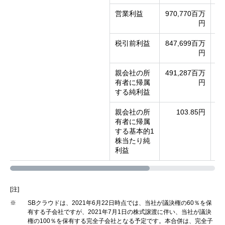
営業利益
970,770百万
営
円
税引前利益
847,699百万
経
円
親会社の所
491,287百万
当
有者に帰属
円
する純利益
親会社の所
103.85円
1
有者に帰属
期
する基本的1
株当たり純
利益
[注]
※
SBクラウドは、2021年6月22日時点では、当社が議決権の60％を保
有する子会社ですが、2021年7月1日の株式譲渡に伴い、当社が議決
権の100％を保有する完全子会社となる予定です。本合併は、完全子