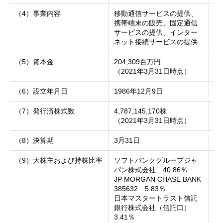
（4）事業内容
移動通信サービスの提供、
パ
携帯端末の販売、固定通信
ス
サービスの提供、インター
よ
ネット接続サービスの提供
（5）資本金
204,309百万円
6
（2021年3月31日時点）
（
（6）設立年月日
1986年12月9日
2
（7）発行済株式数
4,787,145,170株
27
（2021年3月31日時点）
（
（8）決算期
3月31日
3
（9）大株主および持株比率
ソフトバンクグループジャ
ソ
パン株式会社 40.86％
6
JP MORGAN CHASE BANK
Al
385632 5.83％
Li
日本マスタートラスト信託
（
銀行株式会社（信託口）
3.41％