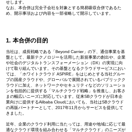
せします。
なお、本合併は完全子会社を対象とする簡易吸収合併であるた
め、開示事項および内容を一部省略して開示しています。
1. 本合併の目的
当社は、成長戦略である「Beyond Carrier」の下、通信事業を基
盤として、最新テクノロジーを活用した新規事業の創出や、企業
や社会のデジタルトランスフォーメーション（DX）の実現に向
けて取り組んでいます。その基盤となるクラウドサービスにおい
ては、「ホワイトクラウド ASPIRE」をはじめとする当社グルー
プの国産クラウドや、グローバルで展開されているパブリックク
ラウドに加え、ネットワークやセキュリティなどのソリューショ
ンを包括的に提供する「マルチクラウド戦略」を推進し、お客さ
まの幅広いニーズに対応しています。従来SBクラウドが日本企
業向けに提供するAlibaba Cloudにおいても、当社はSBクラウド
の再販パートナーとして、2017年11月からサービスを提供して
きました。
近年、企業のクラウド利用に当たっては、用途や地域に応じて最
適なクラウド環境を組み合わせる「マルチクラウド」のニーズが