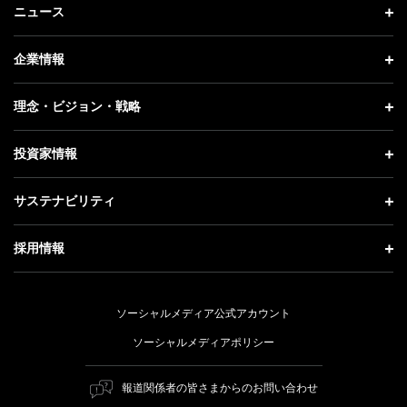
ニュース
ニュース トップ
企業情報
プレスリリース
企業情報 トップ
理念・ビジョン・戦略
お知らせ
社長メッセージ
理念・ビジョン・戦略 トップ
投資家情報
更新情報
会社概要
成長戦略「Activate AI for Society」
投資家情報 トップ
記者説明会
サステナビリティ
事業紹介
技術戦略
経営方針
ソフトバンクニュース
サステナビリティ トップ
ガバナンス
採用情報
人材戦略
IRライブラリー
トップメッセージ
社会貢献活動
採用情報 トップ
財務情報
ESG方針・体制
ソーシャルメディア公式アカウント
公開情報
新卒採用
個人投資家の皆さまへ
ソーシャルメディアポリシー
価値創造プロセス
キャリア採用
株式と社債について
マテリアリティ（重要課題）
報道関係者の皆さまからのお問い合わせ
障がい者採用