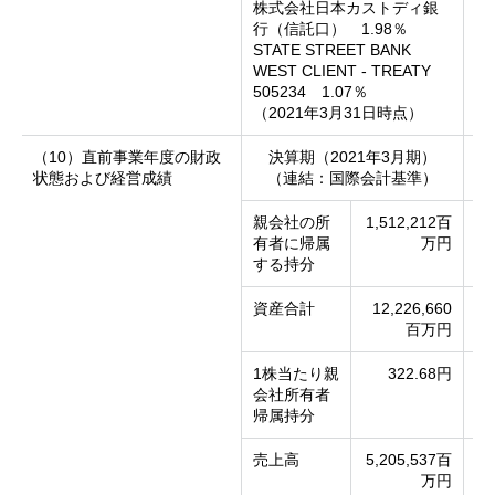
株式会社日本カストディ銀
行（信託口） 1.98％
STATE STREET BANK
WEST CLIENT - TREATY
505234 1.07％
（2021年3月31日時点）
（10）直前事業年度の財政
決算期（2021年3月期）
状態および経営成績
（連結：国際会計基準）
親会社の所
1,512,212百
純
有者に帰属
万円
する持分
資産合計
12,226,660
総
百万円
1株当たり親
322.68円
1
会社所有者
資
帰属持分
売上高
5,205,537百
売
万円