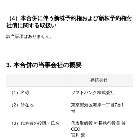
（4）本合併に伴う新株予約権および新株予約権付
社債に関する取扱い
該当事項はありません。
3. 本合併の当事会社の概要
存続会社
（1）名称
ソフトバンク株式会社
S
（2）所在地
東京都港区海岸一丁目7番1
東
号
号
（3）代表者の役職・氏名
代表取締役 社長執行役員 兼
代
CEO
内
宮川 潤一