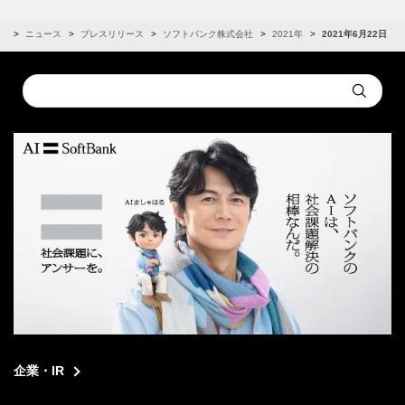
R
ニュース
プレスリリース
ソフトバンク株式会社
2021年
2021年6月22日
Conduct
Submit
a
search
企業・IR