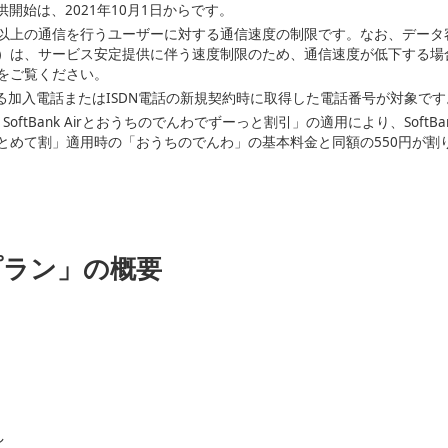
信の提供開始は、2021年10月1日からです。
以上の通信を行うユーザーに対する通信速度の制限です。なお、データ
は、サービス安定提供に伴う速度制限のため、通信速度が低下する場合がありま
をご覧ください。
る加入電話またはISDN電話の新規契約時に取得した電話番号が対象です
！SoftBank Airとおうちのでんわでずーっと割引」の適用により、SoftBank
とめて割」適用時の「おうちのでんわ」の基本料金と同額の550円が割
通プラン」の概要
し