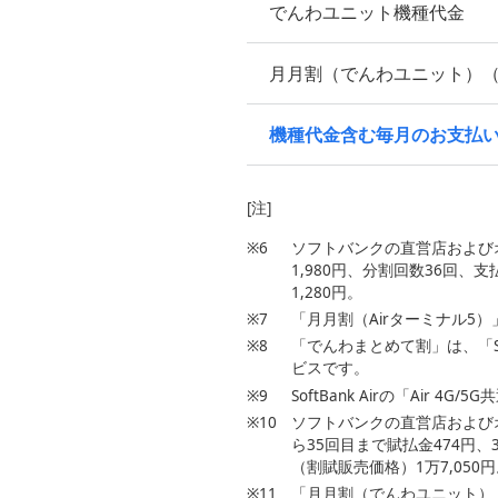
でんわユニット機種代金
月月割（でんわユニット）（
機種代金含む毎月のお支払
[注]
※6
ソフトバンクの直営店および
1,980円、分割回数36回、
1,280円。
※7
「月月割（Airターミナル5）」
※8
「でんわまとめて割」は、「S
ビスです。
※9
SoftBank Airの「Air
※10
ソフトバンクの直営店および
ら35回目まで賦払金474円、
（割賦販売価格）1万7,050
※11
「月月割（でんわユニット）」