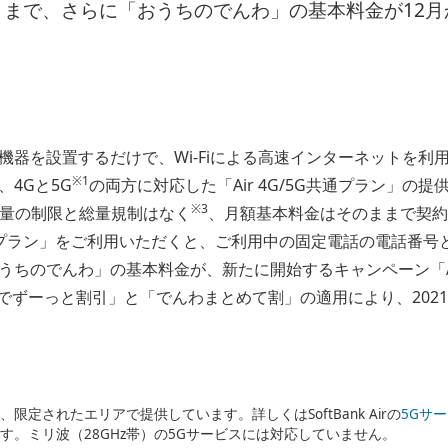
ままで、さらに「おうちのでんわ」の基本料金が12月
を設置するだけで、Wi-Fiによる高速インターネットを利用できる
※1
4Gと5G
の両方に対応した「Air 4G/5G共通プラン」の提供
※3
量の制限と総量規制はなく
、月額基本料金はそのままで契約
G共通プラン」をご利用いただくと、ご利用中の固定電話の電話番
ちのでんわ」の基本料金が、新たに開始するキャンペーン「Air
のでんわでずーっと割引」と「でんわまとめて割」の適用により、202
限定されたエリアで提供しています。詳しくはSoftBank Airの
5Gサ
す。ミリ波（28GHz帯）の5Gサービスには対応していません。