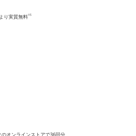
※5
月より実質無料
ンクのオンラインストアで36回分