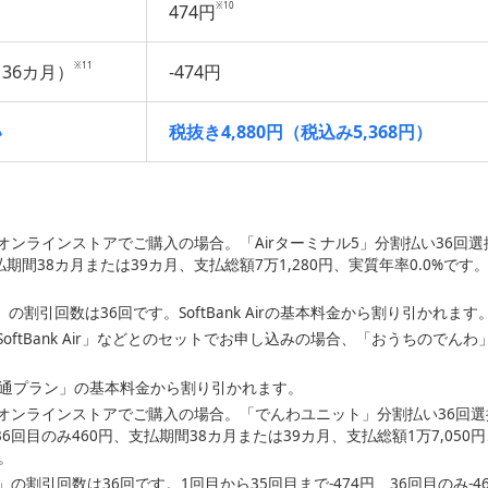
※10
474円
※11
36カ月）
-474円
い
税抜き4,880円（税込み5,368円）
オンラインストアでご購入の場合。「Airターミナル5」分割払い36回
支払期間38カ月または39カ月、支払総額7万1,280円、実質年率0.0%
の割引回数は36回です。SoftBank Airの基本料金から割り引かれます
oftBank Air」などとのセットでお申し込みの場合、「おうちのでん
 4G/5G共通プラン」の基本料金から割り引かれます。
オンラインストアでご購入の場合。「でんわユニット」分割払い36回選
36回目のみ460円、支払期間38カ月または39カ月、支払総額1万7,050
円。
の割引回数は36回です。1回目から35回目まで-474円、36回目のみ-