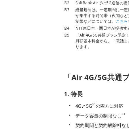
※2
SoftBank Airでの5G通
※3
総量規制は、一定期間に一定
が集中する時間帯（夜間など）
制限などについては、
こちら
※4
NTT東日本・西日本が提供す
※5
「Air 4G/5G共通プラン限定
月額基本料金から、「電話ま
ります。
「Air 4G/5G共
1. 特長
※1
4Gと5G
の両方に対応
※3
データ容量の制限なし
契約期間と契約解除料な