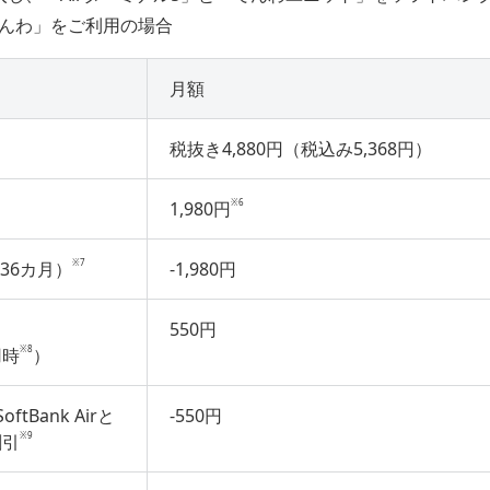
んわ」をご利用の場合
月額
税抜き4,880円（税込み5,368円）
※6
1,980円
※7
36カ月）
-1,980円
550円
※8
用時
）
ftBank Airと
-550円
※9
割引