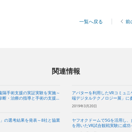
一覧へ戻る
前
関連情報
の遠隔手術支援の実証実験を実施～
アバターを利用したVRコミュニ
て診断・治療の指導と手術の支援を
端デジタルテクノロジー展」に
2019年3月20日
Program」の選考結果を発表～8社と協業
ヤフオクドームで5Gを活用し、
を用いたVR試合観戦実験に成功
リで、新たな観戦スタイルも提