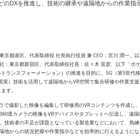
どのDXを推進し、技術の継承や遠隔地からの作業指
京都港区、代表取締役 社長執行役員 兼 CEO：宮川 潤一、
社：東京都新宿区、代表取締役社長：佐々木 宣彦、以下「ポ
ルトランスフォーメーション）の推進を目的に、5G（第5世代
tyの略、仮想現実）技術を活用して遠隔地からVR空間で集合研修や作業
します。
メラで撮影した映像を編集して研修用のVRコンテンツを作成し
360度カメラの映像をVRデバイスやタブレットへ伝送し、遠隔
、技術者の不足が課題となっている製造業などにおいて、熟練
隔地からの状況把握や作業指示などを効率的に行えるようにな