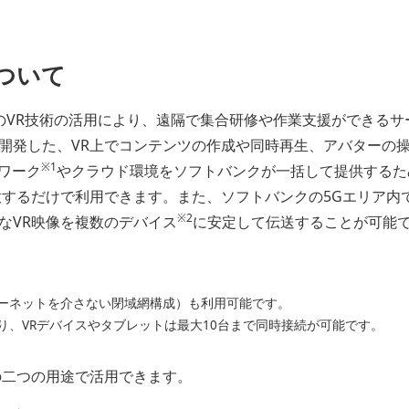
ついて
新のVR技術の活用により、遠隔で集合研修や作業支援ができる
開発した、VR上でコンテンツの作成や同時再生、アバターの
※1
トワーク
やクラウド環境をソフトバンクが一括して提供するた
意するだけで利用できます。また、ソフトバンクの5Gエリア内
※2
なVR映像を複数のデバイス
に安定して伝送することが可能
ーネットを介さない閉域網構成）も利用可能です。
り、VRデバイスやタブレットは最大10台まで同時接続が可能です。
の二つの用途で活用できます。