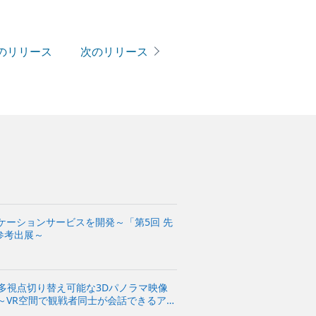
のリリース
次のリリース
ケーションサービスを開発～「第5回 先
参考出展～
多視点切り替え可能な3Dパノラマ映像
～VR空間で観戦者同士が会話できるアプ
案！～