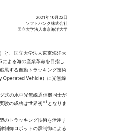
2021年10月22日
ソフトバンク株式会社
国立大学法人東京海洋大学
」）と、国立大学法人東京海洋大
5Gによる海の産業革命を目指し
追尾する自動トラッキング技術
rated Vehicle）に光無線
ング式の水中光無線通信機同士が
※1
実験の成功は世界初
となりま
型のトラッキング技術を活用す
律制御ロボットの群制御による