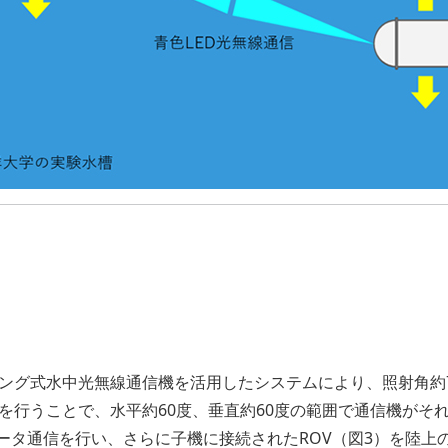
ング式水中光無線通信機を活用したシステムにより、照射角約
を行うことで、水平約60度、垂直約60度の範囲で通信機がそ
データ通信を行い、さらに子機に接続されたROV（図3）を陸