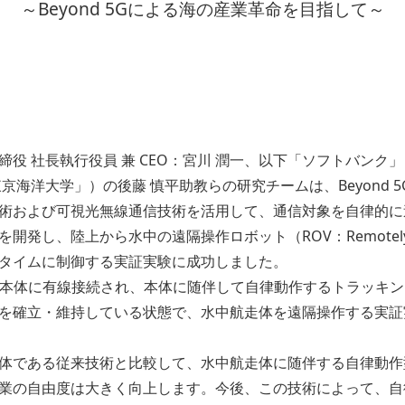
～Beyond 5Gによる海の産業革命を目指して～
役 社長執行役員 兼 CEO：宮川 潤一、以下「ソフトバンク
京海洋大学」）の後藤 慎平助教らの研究チームは、Beyond 
術および可視光無線通信技術を活用して、通信対象を自律的に
し、陸上から水中の遠隔操作ロボット（ROV：Remotely Ope
タイムに制御する実証実験に成功しました。
の本体に有線接続され、本体に随伴して自律動作するトラッキ
を確立・維持している状態で、水中航走体を遠隔操作する実証
体である従来技術と比較して、水中航走体に随伴する自律動作
業の自由度は大きく向上します。今後、この技術によって、自