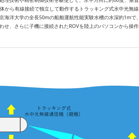
本体から有線接続で独立して動作するトラッキング式水中光無線
京海洋大学の全長50mの船舶運航性能実験水槽の水深約1mで
わせ、さらに子機に接続されたROVを陸上のパソコンから操