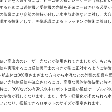
まで光を照射するには、ビーム幅の狭いレーザー光（概ね±10
するためには送信機と受信機の光軸を正確に一致させる必要が
の影響により姿勢の保持が難しい水中航走体などに対し、大容
現する技術として、画像認識によるトラッキング技術に着目し
狭い高出力のレーザー光などが使用されてきましたが、もとも
信を実現するには通信機同士の向きが常に正対するように制御
中航走体は360度さまざまな方向から水流などの外乱の影響を
狭い光無線通信を確立させるには、高度な機体制御技術と時々
特に、ROVなどの有索式水中ロボットは長い通信ケーブルが
の制御が難しくなります。また、小型・軽量化が求められる水
フとなり、搭載できるロボットのサイズが限定されます。