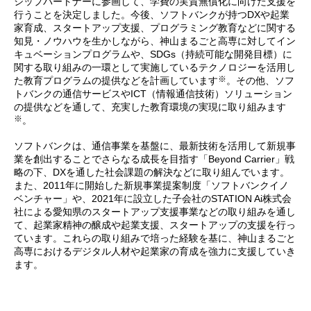
シップパートナーに参画して、学費の実質無償化に向けた支援を
行うことを決定しました。今後、ソフトバンクが持つDXや起業
家育成、スタートアップ支援、プログラミング教育などに関する
知見・ノウハウを生かしながら、神山まるごと高専に対してイン
キュベーションプログラムや、SDGs（持続可能な開発目標）に
関する取り組みの一環として実施しているテクノロジーを活用し
※
た教育プログラムの提供などを計画しています
。その他、ソフ
トバンクの通信サービスやICT（情報通信技術）ソリューション
の提供などを通して、充実した教育環境の実現に取り組みます
※
。
ソフトバンクは、通信事業を基盤に、最新技術を活用して新規事
業を創出することでさらなる成長を目指す「Beyond Carrier」戦
略の下、DXを通した社会課題の解決などに取り組んでいます。
また、2011年に開始した新規事業提案制度「ソフトバンクイノ
ベンチャー」や、2021年に設立した子会社のSTATION Ai株式会
社による愛知県のスタートアップ支援事業などの取り組みを通し
て、起業家精神の醸成や起業支援、スタートアップの支援を行っ
ています。これらの取り組みで培った経験を基に、神山まるごと
高専におけるデジタル人材や起業家の育成を強力に支援していき
ます。