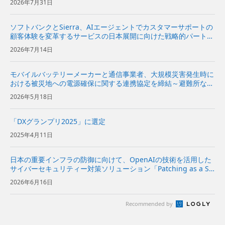
2026年7月31日
ソフトバンクとSierra、AIエージェントでカスタマーサポートの
顧客体験を変革するサービスの日本展開に向けた戦略的パートナ
ーシップ契約を締結〜Sierraの対話型AIプラットフォームをソフ
2026年7月14日
トバンクが日本市場で独占販売代理店として販売開始〜...
モバイルバッテリーメーカーと通信事業者、大規模災害発生時に
おける被災地への電源確保に関する連携協定を締結～避難所など
への電源関連機材の提供に向けて協力～
2026年5月18日
「DXグランプリ2025」に選定
2025年4月11日
日本の重要インフラの防御に向けて、OpenAIの技術を活用した
サイバーセキュリティー対策ソリューション「Patching as a Se
rvice」を提供開始～企業向けに、脆弱性診断から修復方針の策
2026年6月16日
定、実装の提案までを一気通貫で支援～ | ...
Recommended by