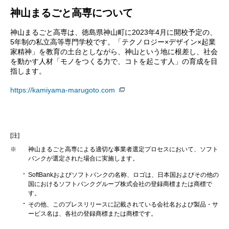
神山まるごと高専について
神山まるごと高専は、徳島県神山町に2023年4月に開校予定の、
5年制の私立高等専門学校です。「テクノロジー×デザイン×起業
家精神」を教育の土台としながら、神山という地に根差し、社会
を動かす人材「モノをつくる力で、コトを起こす人」の育成を目
指します。
https://kamiyama-marugoto.com
[注]
※
神山まるごと高専による適切な事業者選定プロセスにおいて、ソフト
バンクが選定された場合に実施します。
SoftBankおよびソフトバンクの名称、ロゴは、日本国およびその他の
国におけるソフトバンクグループ株式会社の登録商標または商標で
す。
その他、このプレスリリースに記載されている会社名および製品・サ
ービス名は、各社の登録商標または商標です。