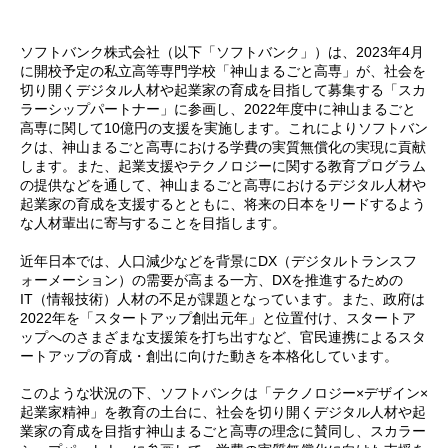
ソフトバンク株式会社（以下「ソフトバンク」）は、2023年4月
に開校予定の私立高等専門学校「神山まるごと高専」が、社会を
切り開くデジタル人材や起業家の育成を目指して募集する「スカ
ラーシップパートナー」に参画し、2022年度中に神山まるごと
高専に関して10億円の支援を実施します。これによりソフトバン
クは、神山まるごと高専における学費の実質無償化の実現に貢献
します。また、起業支援やテクノロジーに関する教育プログラム
の提供などを通して、神山まるごと高専におけるデジタル人材や
起業家の育成を支援するとともに、将来の日本をリードするよう
な人材輩出に寄与することを目指します。
近年日本では、人口減少などを背景にDX（デジタルトランスフ
ォーメーション）の需要が高まる一方、DXを推進するための
IT（情報技術）人材の不足が課題となっています。また、政府は
2022年を「スタートアップ創出元年」と位置付け、スタートア
ップへのさまざまな支援策を打ち出すなど、官民連携によるスタ
ートアップの育成・創出に向けた動きを本格化しています。
このような状況の下、ソフトバンクは「テクノロジー×デザイン×
起業家精神」を教育の土台に、社会を切り開くデジタル人材や起
業家の育成を目指す神山まるごと高専の理念に賛同し、スカラー