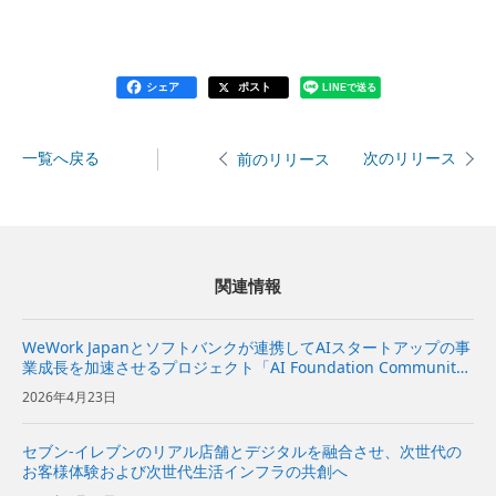
シェア
ポスト
LINEで送る
一覧へ戻る
次のリリース
前のリリース
関連情報
WeWork Japanとソフトバンクが連携してAIスタートアップの事
業成長を加速させるプロジェクト「AI Foundation Communit
y」が始動～WeWorkのコミュニティーとソフトバンクの支援プ
2026年4月23日
ログラムを組み合わせて、AIモデ...
セブン-イレブンのリアル店舗とデジタルを融合させ、次世代の
お客様体験および次世代生活インフラの共創へ