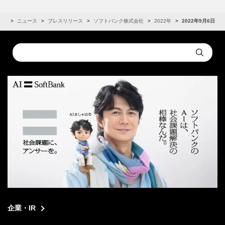
IR
ニュース
プレスリリース
ソフトバンク株式会社
2022年
2022年9月6日
Conduct
Submit
a
search
企業・IR