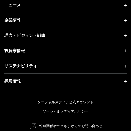
ニュース
ニュース トップ
企業情報
プレスリリース
企業情報 トップ
理念・ビジョン・戦略
お知らせ
社長メッセージ
理念・ビジョン・戦略 トップ
投資家情報
更新情報
会社概要
成長戦略「Activate AI for Society」
投資家情報 トップ
記者説明会
サステナビリティ
事業紹介
技術戦略
経営方針
ソフトバンクニュース
サステナビリティ トップ
ガバナンス
採用情報
人材戦略
IRライブラリー
トップメッセージ
社会貢献活動
採用情報 トップ
財務情報
ESG方針・体制
ソーシャルメディア公式アカウント
公開情報
新卒採用
個人投資家の皆さまへ
ソーシャルメディアポリシー
価値創造プロセス
キャリア採用
株式と社債について
マテリアリティ（重要課題）
報道関係者の皆さまからのお問い合わせ
障がい者採用