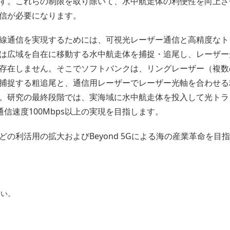
す。これらの制限を取り除いて、水中航走体の利便性を向上さ
信が必要になります。
線通信を実現するためには、可視光レーザー通信と高精度なト
は広域を自在に移動する水中航走体を捕捉・追尾し、レーザー
存在しません。そこでソフトバンクは、リングレーザー（複数
捕捉する粗追尾と、通信用レーザーでレーザー光軸を合わせる
。研究の最終段階では、実海域に水中航走体を投入して光トラ
通信速度100Mbps以上の実現を目指します。
の利活用の拡大およびBeyond 5Gによる海の産業革命を目
さい。