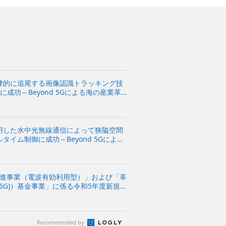
律的に追尾する画像認識トラッキング技
成功～Beyond 5Gによる海の産業革
用した水中光無線通信によって狭隘空間
イム制御に成功～Beyond 5Gによる
開発促進事業（電波有効利用型）」および「革
G(6G)）基金事業」に係る令和5年度新規
商用化に向けて、災害時のエリアカバレッ
Recommended by