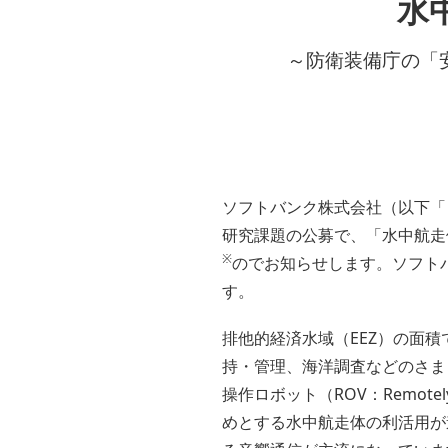
水
～防衛装備庁の「
ソフトバンク株式会社（以下「
研究課題の公募で、「水中航走
※
のでお知らせします。ソフトバ
す。
排他的経済水域（EEZ）の面
持・管理、海洋調査などのさま
操作ロボット（ROV：Remotely o
めとする水中航走体の利活用が