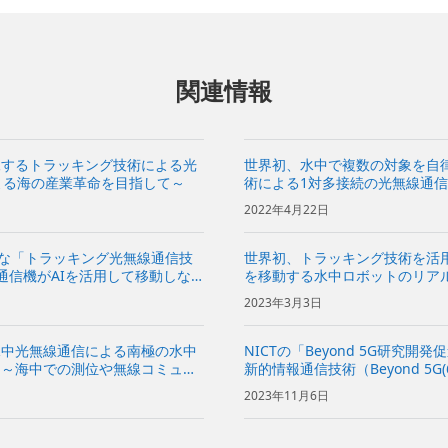
関連情報
尾するトラッキング技術による光
世界初、水中で複数の対象を自
による海の産業革命を目指して～
術による1対多接続の光無線通信に
命を目指して～
2022年4月22日
能な「トラッキング光無線通信技
世界初、トラッキング技術を活
通信機がAIを活用して移動しな
を移動する水中ロボットのリアルタ
通信が途切れないことを確認～
海の産業革命を目指して～
2023年3月3日
水中光無線通信による南極の水中
NICTの「Beyond 5G研究
功～海中での測位や無線コミュニ
新的情報通信技術（Beyond 5
イバー向けソリューションの商用
委託研究課題に採択～HAPSの
2023年11月6日
ジや通信の高速・大容...