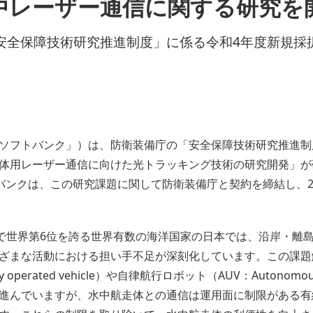
中レーザー通信に関する研究を
安全保障技術研究推進制度」に係る令和4年度新規採
ソフトバンク」）は、防衛装備庁の「安全保障技術研究推進制
体用レーザー通信に向けた光トラッキング技術の研究開発」が
ンクは、この研究課題に関して防衛装備庁と契約を締結し、20
積で世界第6位を誇る世界有数の海洋国家の日本では、沿岸・離
ざまな活動における担い手不足が深刻化しています。この課題
perated vehicle）や自律航行ロボット（AUV：Autonomous 
進んでいますが、水中航走体との通信は運用面に制限がある有