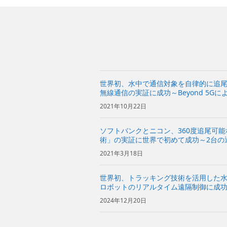
世界初、水中で通信対象を自律的に追
無線通信の実証に成功～Beyond 5G
2021年10月22日
ソフトバンクとニコン、360度追尾可
術」の実証に世界で初めて成功～2台の
がらお互いをトラッキングし、光無線
2021年3月18日
世界初、トラッキング技術を活用した
ロボットのリアルタイム遠隔制御に成
ケーションが可能な水中ロボットやダ
2024年12月20日
化を目指して～