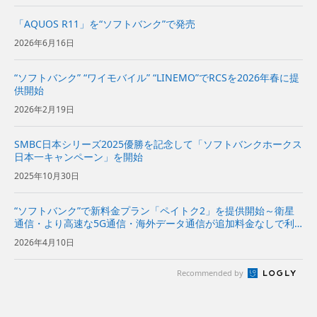
「AQUOS R11」を“ソフトバンク”で発売
2026年6月16日
“ソフトバンク” “ワイモバイル” “LINEMO”でRCSを2026年春に提
供開始
2026年2月19日
SMBC日本シリーズ2025優勝を記念して「ソフトバンクホークス
日本一キャンペーン」を開始
2025年10月30日
“ソフトバンク”で新料金プラン「ペイトク2」を提供開始～衛星
通信・より高速な5G通信・海外データ通信が追加料金なしで利
用でき、経済圏特典の拡充でPayPayポイント付与率が従来プラ
2026年4月10日
ンの2倍に～
Recommended by