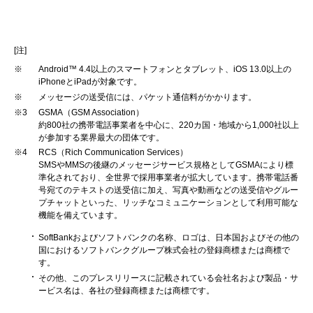
[注]
※
Android™ 4.4以上のスマートフォンとタブレット、iOS 13.0以上の
iPhoneとiPadが対象です。
※
メッセージの送受信には、パケット通信料がかかります。
※3
GSMA（GSM Association）
約800社の携帯電話事業者を中心に、220カ国・地域から1,000社以上
が参加する業界最大の団体です。
※4
RCS（Rich Communication Services）
SMSやMMSの後継のメッセージサービス規格としてGSMAにより標
準化されており、全世界で採用事業者が拡大しています。携帯電話番
号宛てのテキストの送受信に加え、写真や動画などの送受信やグルー
プチャットといった、リッチなコミュニケーションとして利用可能な
機能を備えています。
SoftBankおよびソフトバンクの名称、ロゴは、日本国およびその他の
国におけるソフトバンクグループ株式会社の登録商標または商標で
す。
その他、このプレスリリースに記載されている会社名および製品・サ
ービス名は、各社の登録商標または商標です。