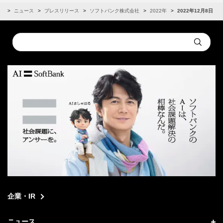
R
ニュース
プレスリリース
ソフトバンク株式会社
2022年
2022年12月8日
Conduct
Submit
a
search
企業・IR
ニュース