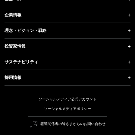
ニュース トップ
企業情報
プレスリリース
企業情報 トップ
理念・ビジョン・戦略
お知らせ
社長メッセージ
理念・ビジョン・戦略 トップ
投資家情報
更新情報
会社概要
成長戦略「Activate AI for Society」
投資家情報 トップ
記者説明会
サステナビリティ
事業紹介
技術戦略
経営方針
ソフトバンクニュース
サステナビリティ トップ
ガバナンス
採用情報
人材戦略
IRライブラリー
トップメッセージ
社会貢献活動
採用情報 トップ
財務情報
ESG方針・体制
ソーシャルメディア公式アカウント
公開情報
新卒採用
個人投資家の皆さまへ
ソーシャルメディアポリシー
価値創造プロセス
キャリア採用
株式と社債について
マテリアリティ（重要課題）
報道関係者の皆さまからのお問い合わせ
障がい者採用
コーポレート・ガバナンス