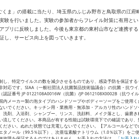
ごくま」の搭載に当たり、埼玉県のふじみ野市と鳥取県の江府
実験を行いました。実験の参加者からフレイル対策に有用とい
アプリに反映しました。今後も東京都の東村山市など連携する
証し、サービス向上を図っていきます。
制し、特定ウイルスの数を減少させるものであり、感染予防を保証する
非対応です。SIAA（一般社団法人抗菌製品技術協議会）の抗菌・抗ウ
号 JP 0122108A0016W（抗菌）/JP 0612108X0002B（抗ウイ
国内メーカー製の泡タイプのハンドソープやボディーソープをご使用く
ないでください。キッチン用・業務用・無添加・アルカリ性のハンドソ
、洗剤、入浴剤、シャンプー、リンス、洗顔料、メイク落とし、歯磨き
い流してください。本商品が有する性能は試験環境下での確認であり、
ください。ぬれた状態では充電しないでください。【アルコールなどで
、エタノール（99.5％以下）、次亜塩素酸ナトリウム（1.0％以下）を
無故障を保証するものではありません。お手入れの方法は、
「お手入れ