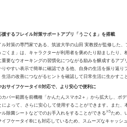
応援するフレイル対策サポートアプリ「うごくま」を搭載
イル対策の専門家である、筑波大学の山田 実教授が監修した、
うごくま」は、キャラクターが利用者を褒めたり励ましたり、
に重要なウオーキングの習慣化につながる励みを醸成するアプ
かりやすい表示で簡単に確認できる他、自身の生活を振り返り
、生活の改善につながるヒントを確認して日常生活に生かすこ
やおサイフケータイ®対応で、より安心で便利に
のカバー範囲を前機種「かんたんスマホ2＋」から拡大し、ボ
とによって、さらに安心して使用することができます。また、
※5
ール除菌シートなどでのお手入れをすることができる
ため、
サイフケータイ®にも対応しているため、スムーズなキャッシ