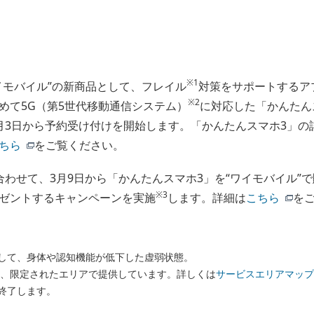
※1
イモバイル”の新商品として、フレイル
対策をサポートするア
※2
めて5G（第5世代移動通信システム）
に対応した「かんたんス
月3日から予約受け付けを開始します。「かんたんスマホ3」の
ちら
をご覧ください。
合わせて、3月9日から「かんたんスマホ3」を“ワイモバイル”
※3
ゼントするキャンペーンを実施
します。詳細は
こちら
を
して、身体や認知機能が低下した虚弱状態。
は、限定されたエリアで提供しています。詳しくは
サービスエリアマップ
終了します。