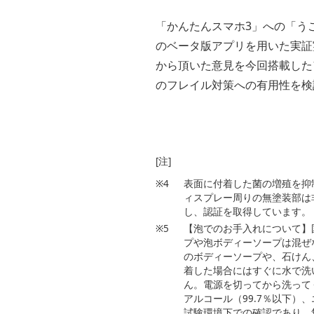
「かんたんスマホ3」への「う
のベータ版アプリを用いた実証
から頂いた意見を今回搭載した
のフレイル対策への有用性を検
[注]
※4
表面に付着した菌の増殖を抑
ィスプレー周りの無塗装部は
し、認証を取得しています。（認証番
※5
【泡でのお手入れについて】
プや泡ボディーソープは混ぜ
のボディーソープや、石けん
着した場合にはすぐに水で洗
ん。電源を切ってから洗って
アルコール（99.7％以下）
試験環境下での確認であり、