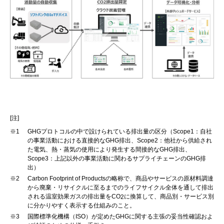
[注]
※1
GHGプロトコルの中で設けられている排出量の区分（Scope1：自社
の事業活動における直接的なGHG排出、Scope2：他社から供給され
た電気、熱・蒸気の使用により発生する間接的なGHG排出、
Scope3：上記以外の事業活動に関わるサプライチェーンのGHG排
出）
※2
Carbon Footprint of Productsの略称で、商品やサービスの原材料調達
から廃棄・リサイクルに至るまでのライフサイクル全体を通して排出
される温室効果ガスの排出量をCO
に換算して、商品別・サービス別
2
に分かりやすく表示する仕組みのこと。
※3
国際標準化機構（ISO）が定めたGHGに関する主張の妥当性確認およ