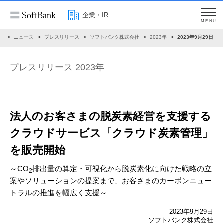
企業・IR
MENU
R
ニュース
プレスリリース
ソフトバンク株式会社
2023年
2023年9月29日
プレスリリース 2023年
法人のお客さまの脱炭素経営を支援する
クラウドサービス「クラウド炭素管理」
を販売開始
～CO
排出量の算定・可視化から脱炭素化に向けた戦略の立
2
案やソリューションの提案まで、
お客さまのカーボンニュー
トラルの推進を幅広く支援～
2023年9月29日
ソフトバンク株式会社