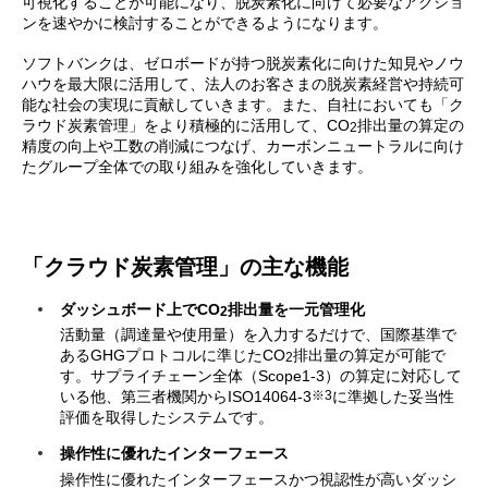
可視化することが可能になり、脱炭素化に向けて必要なアクショ
ンを速やかに検討することができるようになります。
ソフトバンクは、ゼロボードが持つ脱炭素化に向けた知見やノウ
ハウを最大限に活用して、法人のお客さまの脱炭素経営や持続可
能な社会の実現に貢献していきます。また、自社においても「ク
ラウド炭素管理」をより積極的に活用して、CO
排出量の算定の
2
精度の向上や工数の削減につなげ、カーボンニュートラルに向け
たグループ全体での取り組みを強化していきます。
「クラウド炭素管理」の主な機能
ダッシュボード上でCO
排出量を一元管理化
2
活動量（調達量や使用量）を入力するだけで、国際基準で
あるGHGプロトコルに準じたCO
排出量の算定が可能で
2
す。サプライチェーン全体（Scope1-3）の算定に対応して
※3
いる他、第三者機関からISO14064-3
に準拠した妥当性
評価を取得したシステムです。
操作性に優れたインターフェース
操作性に優れたインターフェースかつ視認性が高いダッシ