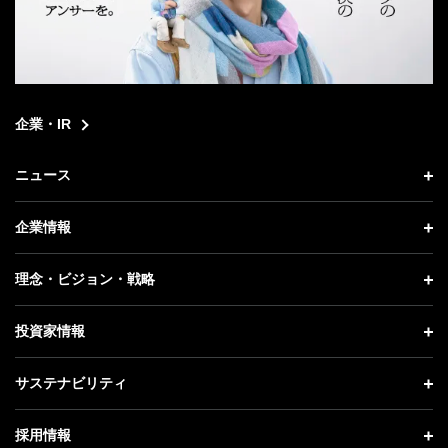
企業・IR
ニュース
ニュース トップ
企業情報
プレスリリース
企業情報 トップ
理念・ビジョン・戦略
お知らせ
社長メッセージ
理念・ビジョン・戦略 トップ
投資家情報
更新情報
会社概要
成長戦略「Activate AI for Society」
投資家情報 トップ
記者説明会
サステナビリティ
事業紹介
技術戦略
経営方針
ソフトバンクニュース
サステナビリティ トップ
ガバナンス
採用情報
人材戦略