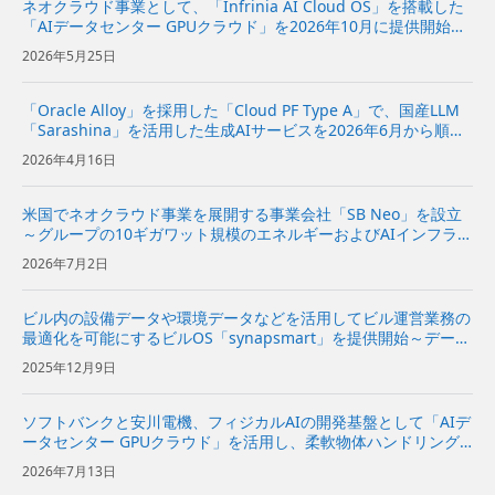
ネオクラウド事業として、「Infrinia AI Cloud OS」を搭載した
「AIデータセンター GPUクラウド」を2026年10月に提供開始～
AIモデルの開発から推論、データ処理までの幅広いAIワークロー
2026年5月25日
ドを効率的かつ柔軟に実行可能～ ...
「Oracle Alloy」を採用した「Cloud PF Type A」で、国産LLM
「Sarashina」を活用した生成AIサービスを2026年6月から順次
提供〜企業や自治体におけるデータ主権を備えたAI活用のニーズ
2026年4月16日
に対応〜 | 企業・I...
米国でネオクラウド事業を展開する事業会社「SB Neo」を設立
～グループの10ギガワット規模のエネルギーおよびAIインフラを
基に、米国の企業向けにネオクラウドサービスを提供～
2026年7月2日
ビル内の設備データや環境データなどを活用してビル運営業務の
最適化を可能にするビルOS「synapsmart」を提供開始～データ
に基づく最適な環境づくりや販促活動が可能になり、テナントや
2025年12月9日
来訪者など全てのビル利用者の満足度向上に貢献～ | 企業...
ソフトバンクと安川電機、フィジカルAIの開発基盤として「AIデ
ータセンター GPUクラウド」を活用し、柔軟物体ハンドリング
システムを実証～NVIDIAと協力し、ロボットの動作データ収集
2026年7月13日
からAIの学習・評価、実機への適用までを効率化～ | 企...