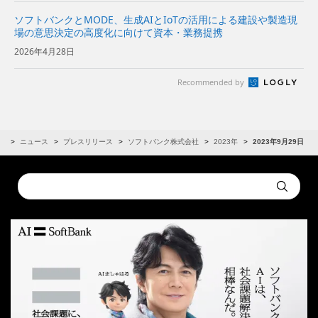
ソフトバンクとMODE、生成AIとIoTの活用による建設や製造現
場の意思決定の高度化に向けて資本・業務提携
2026年4月28日
Recommended by
R
ニュース
プレスリリース
ソフトバンク株式会社
2023年
2023年9月29日
Conduct
Submit
a
search