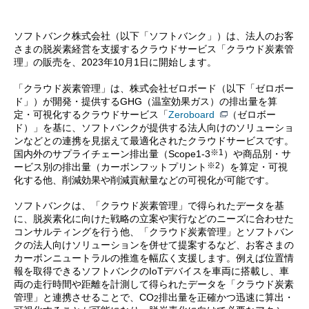
ソフトバンク株式会社（以下「ソフトバンク」）は、法人のお客
さまの脱炭素経営を支援するクラウドサービス「クラウド炭素管
理」の販売を、2023年10月1日に開始します。
「クラウド炭素管理」は、株式会社ゼロボード（以下「ゼロボー
ド」）が開発・提供するGHG（温室効果ガス）の排出量を算
定・可視化するクラウドサービス「
Zeroboard
（ゼロボー
ド）」を基に、ソフトバンクが提供する法人向けのソリューショ
ンなどとの連携を見据えて最適化されたクラウドサービスです。
※1
国内外のサプライチェーン排出量（Scope1-3
）や商品別・サ
※2
ービス別の排出量（カーボンフットプリント
）を算定・可視
化する他、削減効果や削減貢献量などの可視化が可能です。
ソフトバンクは、「クラウド炭素管理」で得られたデータを基
に、脱炭素化に向けた戦略の立案や実行などのニーズに合わせた
コンサルティングを行う他、「クラウド炭素管理」とソフトバン
クの法人向けソリューションを併せて提案するなど、お客さまの
カーボンニュートラルの推進を幅広く支援します。例えば位置情
報を取得できるソフトバンクのIoTデバイスを車両に搭載し、車
両の走行時間や距離を計測して得られたデータを「クラウド炭素
管理」と連携させることで、CO
排出量を正確かつ迅速に算出・
2