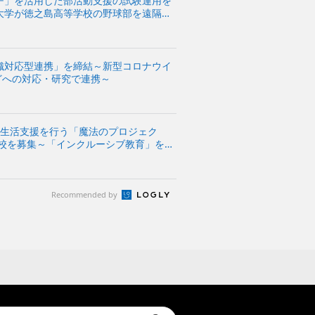
チ」を活用した部活動支援の試験運用を
大学が徳之島高等学校の野球部を遠隔で
織対応型連携」を締結～新型コロナウイ
などへの対応・研究で連携～
・生活支援を行う「魔法のプロジェク
力校を募集～「インクルーシブ教育」をメ
かかわらず子どもたちが共に学ぶための
フト...
Recommended by
t