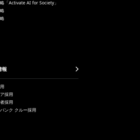
Activate AI for Society」
略
略
情報
用
ア採用
者採用
バンク クルー採用