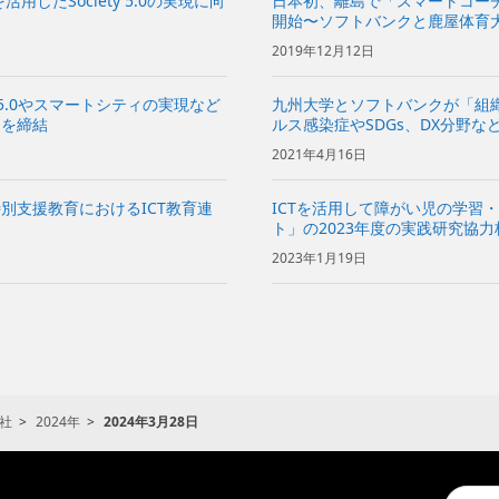
したSociety 5.0の実現に向
日本初、離島で「スマートコー
開始〜ソフトバンクと鹿屋体育
サポート〜
2019年12月12日
 5.0やスマートシティの実現など
九州大学とソフトバンクが「組
定を締結
ルス感染症やSDGs、DX分野
2021年4月16日
別支援教育におけるICT教育連
ICTを活用して障がい児の学習
ト」の2023年度の実践研究協
インテーマに、障がいの有無に
2023年1月19日
実践研究を実施～ | 企業・IR | ソ
社
2024年
2024年3月28日
Conduc