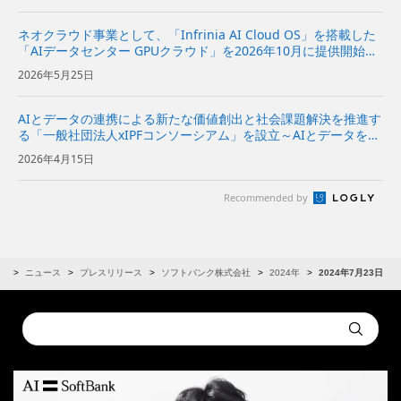
ネオクラウド事業として、「Infrinia AI Cloud OS」を搭載した
「AIデータセンター GPUクラウド」を2026年10月に提供開始～
AIモデルの開発から推論、データ処理までの幅広いAIワークロー
2026年5月25日
ドを効率的かつ柔軟に実行可能～ ...
AIとデータの連携による新たな価値創出と社会課題解決を推進す
る「一般社団法人xIPFコンソーシアム」を設立～AIとデータを分
散環境下で安全かつ柔軟に活用できるAIスペースの実現をめざす
2026年4月15日
～
Recommended by
R
ニュース
プレスリリース
ソフトバンク株式会社
2024年
2024年7月23日
Conduct
Submit
a
search