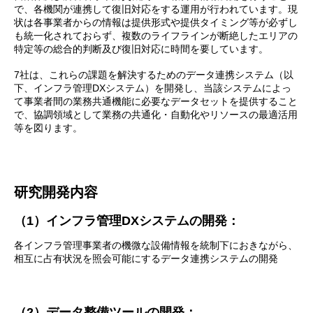
で、各機関が連携して復旧対応をする運用が行われています。現
状は各事業者からの情報は提供形式や提供タイミング等が必ずし
も統一化されておらず、複数のライフラインが断絶したエリアの
特定等の総合的判断及び復旧対応に時間を要しています。
7社は、これらの課題を解決するためのデータ連携システム（以
下、インフラ管理DXシステム）を開発し、当該システムによっ
て事業者間の業務共通機能に必要なデータセットを提供すること
で、協調領域として業務の共通化・自動化やリソースの最適活用
等を図ります。
研究開発内容
（1）インフラ管理DXシステムの開発：
各インフラ管理事業者の機微な設備情報を統制下におきながら、
相互に占有状況を照会可能にするデータ連携システムの開発
（2）データ整備ツールの開発：