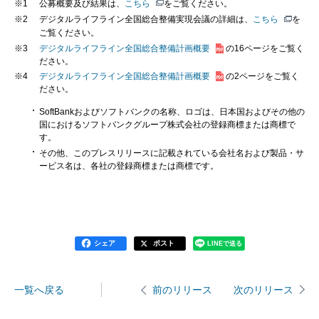
※1
公募概要及び結果は、
こちら
をご覧ください。
※2
デジタルライフライン全国総合整備実現会議の詳細は、
こちら
を
ご覧ください。
※3
デジタルライフライン全国総合整備計画概要
の16ページをご覧く
ださい。
※4
デジタルライフライン全国総合整備計画概要
の2ページをご覧く
ださい。
SoftBankおよびソフトバンクの名称、ロゴは、日本国およびその他の
国におけるソフトバンクグループ株式会社の登録商標または商標で
す。
その他、このプレスリリースに記載されている会社名および製品・サ
ービス名は、各社の登録商標または商標です。
シェア
ポスト
LINEで送る
一覧へ戻る
次のリリース
前のリリース