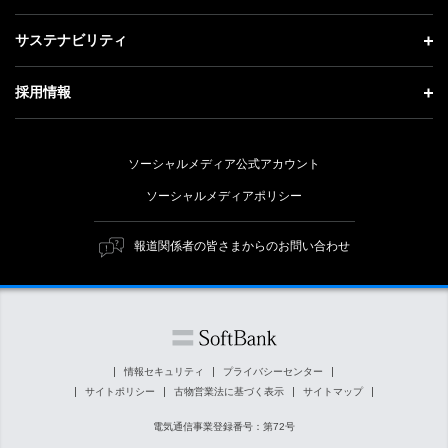
会社概要
成長戦略「Activate AI for Society」
投資家情報 トップ
記者説明会
サステナビリティ
事業紹介
技術戦略
経営方針
ソフトバンクニュース
サステナビリティ トップ
ガバナンス
採用情報
人材戦略
IRライブラリー
トップメッセージ
社会貢献活動
採用情報 トップ
財務情報
ESG方針・体制
ソーシャルメディア公式アカウント
公開情報
新卒採用
個人投資家の皆さまへ
ソーシャルメディアポリシー
価値創造プロセス
キャリア採用
株式と社債について
マテリアリティ（重要課題）
報道関係者の皆さまからのお問い合わせ
障がい者採用
コーポレート・ガバナンス
ESGの主な取り組み
ソフトバンク クルー採用
IRニュース
ESG関連資料
外部評価・イニシアチブ
情報セキュリティ
プライバシーセンター
サイトポリシー
古物営業法に基づく表示
サイトマップ
社会貢献活動
電気通信事業登録番号：第72号