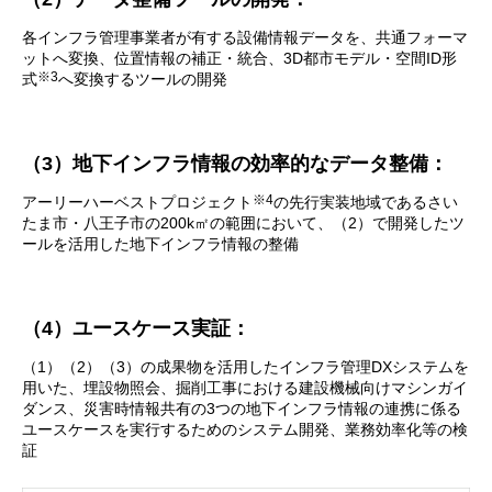
各インフラ管理事業者が有する設備情報データを、共通フォーマ
ットへ変換、位置情報の補正・統合、3D都市モデル・空間ID形
※3
式
へ変換するツールの開発
（3）地下インフラ情報の効率的なデータ整備：
※4
アーリーハーベストプロジェクト
の先行実装地域であるさい
たま市・八王子市の200k㎡の範囲において、（2）で開発したツ
ールを活用した地下インフラ情報の整備
（4）ユースケース実証：
（1）（2）（3）の成果物を活用したインフラ管理DXシステムを
用いた、埋設物照会、掘削工事における建設機械向けマシンガイ
ダンス、災害時情報共有の3つの地下インフラ情報の連携に係る
ユースケースを実行するためのシステム開発、業務効率化等の検
証