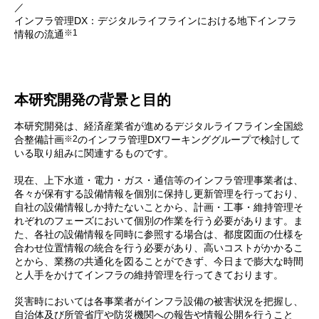
／
インフラ管理DX：デジタルライフラインにおける地下インフラ
※1
情報の流通
本研究開発の背景と目的
本研究開発は、経済産業省が進めるデジタルライフライン全国総
※2
合整備計画
のインフラ管理DXワーキンググループで検討して
いる取り組みに関連するものです。
現在、上下水道・電力・ガス・通信等のインフラ管理事業者は、
各々が保有する設備情報を個別に保持し更新管理を行っており、
自社の設備情報しか持たないことから、計画・工事・維持管理そ
れぞれのフェーズにおいて個別の作業を行う必要があります。ま
た、各社の設備情報を同時に参照する場合は、都度図面の仕様を
合わせ位置情報の統合を行う必要があり、高いコストがかかるこ
とから、業務の共通化を図ることができず、今日まで膨大な時間
と人手をかけてインフラの維持管理を行ってきております。
災害時においては各事業者がインフラ設備の被害状況を把握し、
自治体及び所管省庁や防災機関への報告や情報公開を行うこと