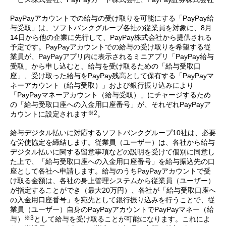
PayPayアカウントでの給与の受け取りを可能にする「PayPay給
与受取」は、ソフトバンクグループ各社の従業員を対象に、8月
14日から他の企業に先行して、PayPay株式会社から提供される
予定です。PayPayアカウントでの給与の受け取りを希望する従
業員が、PayPayアプリ内に表示されるミニアプリ「PayPay給与
受取」から申し込むと、給与を受け取るための「給与受取口
座」、受け取った給与をPayPay残高として保有する「PayPayマ
ネーアカウント（給与受取）」および銀行振り込みにより
「PayPayマネーアカウント（給与受取）」にチャージするため
の「給与受取口座への入金用口座番号」が、それぞれPayPayア
※2
カウントに設定されます
。
給与デジタル払いに対応するソフトバンクグループ10社は、必要
な労使協定を締結します。従業員（ユーザー）は、各社から給与
デジタル払いに関する留意事項などの説明を受けて個別に同意し
た上で、「給与受取口座への入金用口座番号」を給与振込先の口
座として各社へ申請します。給与のうちPayPayアカウントで受
け取る金額は、各社の身上管理システムから従業員（ユーザー）
が指定することができ（最大20万円）、各社が「給与受取口座へ
の入金用口座番号」を宛先として銀行振り込みを行うことで、従
業員（ユーザー）自身のPayPayアカウントでPayPayマネー（給
※3
与）
として給与を受け取ることが可能になります。これによ