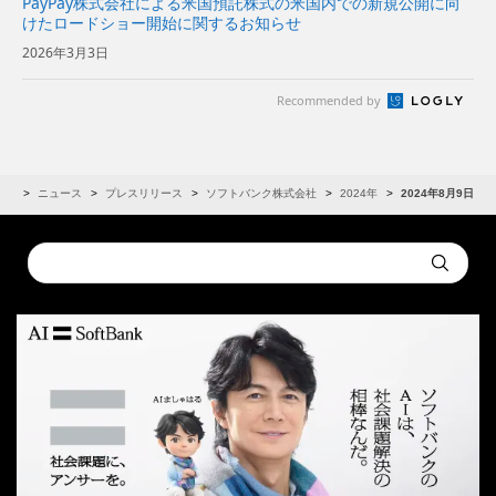
PayPay株式会社による米国預託株式の米国内での新規公開に向
けたロードショー開始に関するお知らせ
2026年3月3日
Recommended by
IR
ニュース
プレスリリース
ソフトバンク株式会社
2024年
2024年8月9日
Conduct
Submit
a
search