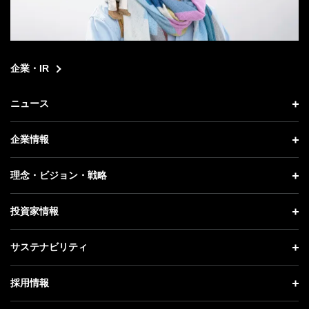
企業・IR
ニュース
ニュース トップ
企業情報
プレスリリース
企業情報 トップ
理念・ビジョン・戦略
お知らせ
社長メッセージ
理念・ビジョン・戦略 トップ
投資家情報
更新情報
会社概要
成長戦略「Activate AI for Society」
投資家情報 トップ
記者説明会
サステナビリティ
事業紹介
技術戦略
経営方針
ソフトバンクニュース
サステナビリティ トップ
ガバナンス
採用情報
人材戦略
IRライブラリー
トップメッセージ