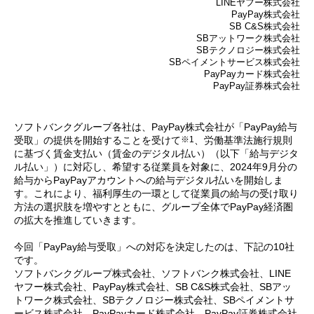
LINEヤフー株式会社
PayPay株式会社
SB C&S株式会社
SBアットワーク株式会社
SBテクノロジー株式会社
SBペイメントサービス株式会社
PayPayカード株式会社
PayPay証券株式会社
ソフトバンクグループ各社は、PayPay株式会社が「PayPay給与
※1
受取」の提供を開始することを受けて
、労働基準法施行規則
に基づく賃金支払い（賃金のデジタル払い）（以下「給与デジタ
ル払い」）に対応し、希望する従業員を対象に、2024年9月分の
給与からPayPayアカウントへの給与デジタル払いを開始しま
す。これにより、福利厚生の一環として従業員の給与の受け取り
方法の選択肢を増やすとともに、グループ全体でPayPay経済圏
の拡大を推進していきます。
今回「PayPay給与受取」への対応を決定したのは、下記の10社
です。
ソフトバンクグループ株式会社、ソフトバンク株式会社、LINE
ヤフー株式会社、PayPay株式会社、SB C&S株式会社、SBアッ
トワーク株式会社、SBテクノロジー株式会社、SBペイメントサ
ービス株式会社、PayPayカード株式会社、PayPay証券株式会社