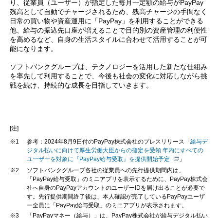
り、従業員（ユーザー）が指定した毎月一定額の給与がPayPay
残高として自動でチャージされるため、残高チャージの手間なく
日常の買い物や資産運用に「PayPay」を利用することができる
他、給与の振込先口座が増えることで目的別の資産管理の利便性
を高めるなど、自身の生活スタイルに合わせて活用することが可
能になります。
ソフトバンクグループは、テクノロジーを活用した新たな仕組み
を率先して利用することで、今後も社会の変化に対応しながら挑
戦を続け、持続的な成長を目指していきます。
[注]
※1
参考：2024年8月9日付のPayPay株式会社のプレスリリース「
給与デ
ジタル払いに向けて厚生労働大臣からの指定を受領 年内にすべての
ユーザーを対象に『PayPay給与受取』を提供開始予定
」
※2
ソフトバンクグループ各社の従業員への先行提供期間内は、
「PayPay給与受取」のミニアプリを表示するために、PayPay株式会
社へ自身のPayPayアカウントのユーザーIDを届け出ることが必要で
す。先行提供期間終了後は、本人確認が完了しているPayPayユーザ
ー全員に「PayPay給与受取」のミニアプリが表示されます。
※3
「PayPayマネー（給与）」は、PayPay株式会社が給与デジタル払い