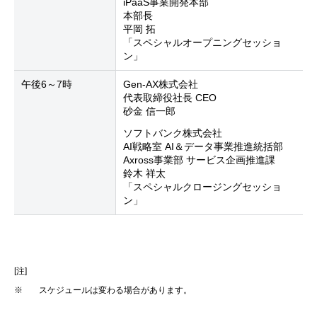
iPaaS事業開発本部
本部長
平岡 拓
「スペシャルオープニングセッショ
ン」
午後6～7時
Gen-AX株式会社
代表取締役社長 CEO
砂金 信一郎
ソフトバンク株式会社
AI戦略室 AI＆データ事業推進統括部
Axross事業部 サービス企画推進課
鈴木 祥太
「スペシャルクロージングセッショ
ン」
[注]
※
スケジュールは変わる場合があります。