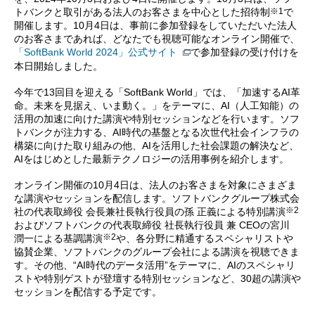
※1
トバンクと取引がある法人のお客さまを中心とした招待制
で
開催します。10月4日は、事前に参加登録をしていただいた法人
のお客さまであれば、どなたでも視聴可能なオンライン開催で、
「SoftBank World 2024」公式サイト
で参加登録の受け付けを
本日開始しました。
今年で13回目を迎える「SoftBank World」では、「加速するAI革
命。未来を見据え、いま動く。」をテーマに、AI（人工知能）の
活用の加速に向けた講演や特別セッションなどを行います。ソフ
トバンクが注力する、AI時代の基盤となる次世代社会インフラの
構築に向けた取り組みの他、AIを活用した社会課題の解決など、
AIをはじめとした最新テクノロジーの活用事例を紹介します。
オンライン開催の10月4日は、法人のお客さまを対象にさまざま
な講演やセッションを配信します。ソフトバンクグループ株式会
※2
社の代表取締役 会長兼社長執行役員の孫 正義による特別講演
およびソフトバンクの代表取締役 社長執行役員 兼 CEOの宮川
※2
潤一による基調講演
や、各分野に精通するスペシャリストや
協賛企業、ソフトバンクのグループ会社による講演を視聴できま
す。その他、“AI時代のデータ活用”をテーマに、AIのスペシャリ
ストや特別ゲストが登壇する特別セッションなど、30超の講演や
セッションを配信する予定です。