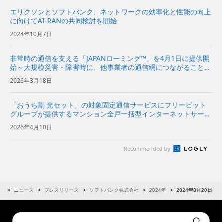
エリクソンとソフトバンク、ネットワークの効率化と性能の向上
に向けてAI-RANの共同検討を開始
2024年10月7日
非常時の通信を支える「JAPANローミング™」を4月1日に提供開
始～大規模災害・障害時に、他事業者の通信網につながることで
一部通信の代替が可能に～
2026年3月18日
「おうち割 光セット」の対象固定通信サービスにフリービット
グループが提供するマンション全戸一括型インターネットサービ
スを追加～居住者の“ソフトバンク”および“ワイモバイル”のスマ
2026年4月10日
ホ料金が割引に～
Recommended by
R
ニュース
プレスリリース
ソフトバンク株式会社
2024年
2024年8月20日
Conduct