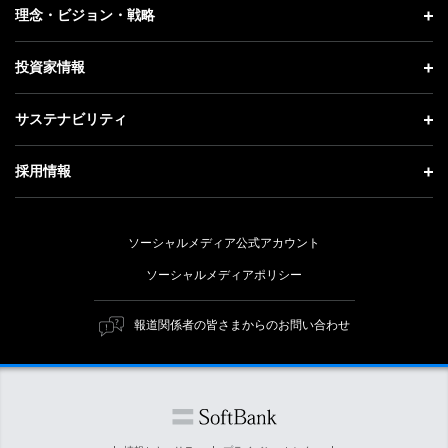
企業情報 トップ
理念・ビジョン・戦略
お知らせ
社長メッセージ
理念・ビジョン・戦略 トップ
投資家情報
更新情報
会社概要
成長戦略「Activate AI for Society」
投資家情報 トップ
記者説明会
サステナビリティ
事業紹介
技術戦略
経営方針
ソフトバンクニュース
サステナビリティ トップ
ガバナンス
採用情報
人材戦略
IRライブラリー
トップメッセージ
社会貢献活動
採用情報 トップ
財務情報
ESG方針・体制
ソーシャルメディア公式アカウント
公開情報
新卒採用
個人投資家の皆さまへ
ソーシャルメディアポリシー
価値創造プロセス
キャリア採用
株式と社債について
マテリアリティ（重要課題）
報道関係者の皆さまからのお問い合わせ
障がい者採用
コーポレート・ガバナンス
ESGの主な取り組み
ソフトバンク クルー採用
IRニュース
ESG関連資料