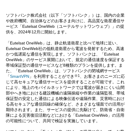
ソフトバンク株式会社（以下「ソフトバンク」）は、国内の企業
や政府機関、自治体などのお客さま向けに、高品質な衛星通信サ
ービス「Eutelsat OneWeb（ユーテルサットワンウェブ）」の提
供を、2024年12月に開始します。
「Eutelsat OneWeb」は、静止軌道衛星と比べて地球に近い、
Eutelsat OneWeb社の低軌道衛星から電波を発射するため、高速
かつ低遅延な通信を実現します。ソフトバンクは、「Eutelsat
OneWeb」のサービス展開において、規定の通信速度を保証する
帯域保証型の通信サービスなど8種類のプランを提供します。ま
た、「Eutelsat OneWeb」は、ソフトバンクの閉域網サービス
※1
「
SmartVPN
」を利用することができ
、お客さまのニーズに応
じて高セキュアな通信サービスを提供することが可能です。これ
により、地上のモバイルネットワークでは電波が届きにくい山間
部やへき地における建設機械の遠隔操縦や作業の遠隔監視、帯域
保証型の安定した通信による映像伝送や遠隔作業、災害時におけ
る高セキュアな通信回線の確保など、さまざまな場面での活用が
期待されます。また、サービスの提供に先駆けて、防衛省・自衛
隊による災害復旧活動などにおける「Eutelsat OneWeb」の活用
の可能性について、共同で検証を実施しています。