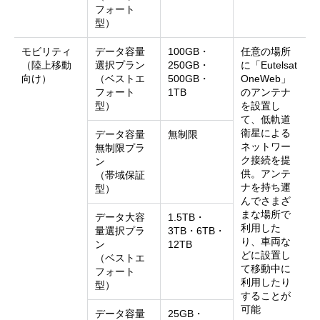
フォート
型）
モビリティ
データ容量
100GB・
任意の場所
（陸上移動
選択プラン
250GB・
に「Eutelsat
向け）
（ベストエ
500GB・
OneWeb」
フォート
1TB
のアンテナ
型）
を設置し
て、低軌道
衛星による
データ容量
無制限
ネットワー
無制限プラ
ク接続を提
ン
供。アンテ
（帯域保証
ナを持ち運
型）
んでさまざ
まな場所で
データ大容
1.5TB・
利用した
量選択プラ
3TB・6TB・
り、車両な
ン
12TB
どに設置し
（ベストエ
て移動中に
フォート
利用したり
型）
することが
可能
データ容量
25GB・