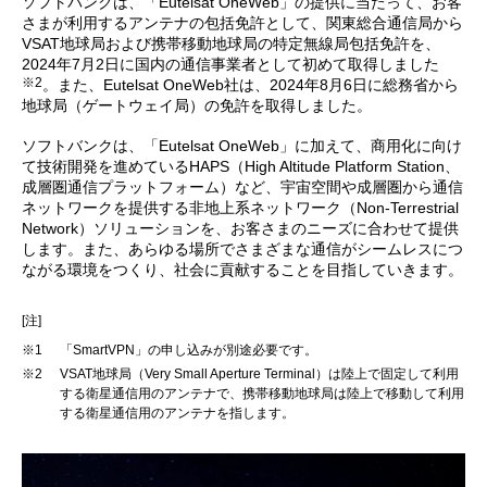
ソフトバンクは、「Eutelsat OneWeb」の提供に当たって、お客
さまが利用するアンテナの包括免許として、関東総合通信局から
VSAT地球局および携帯移動地球局の特定無線局包括免許を、
2024年7月2日に国内の通信事業者として初めて取得しました
※2
。また、Eutelsat OneWeb社は、2024年8月6日に総務省から
地球局（ゲートウェイ局）の免許を取得しました。
ソフトバンクは、「Eutelsat OneWeb」に加えて、商用化に向け
て技術開発を進めているHAPS（High Altitude Platform Station、
成層圏通信プラットフォーム）など、宇宙空間や成層圏から通信
ネットワークを提供する非地上系ネットワーク（Non-Terrestrial
Network）ソリューションを、お客さまのニーズに合わせて提供
します。また、あらゆる場所でさまざまな通信がシームレスにつ
ながる環境をつくり、社会に貢献することを目指していきます。
[注]
※1
「SmartVPN」の申し込みが別途必要です。
※2
VSAT地球局（Very Small Aperture Terminal）は陸上で固定して利用
する衛星通信用のアンテナで、携帯移動地球局は陸上で移動して利用
する衛星通信用のアンテナを指します。