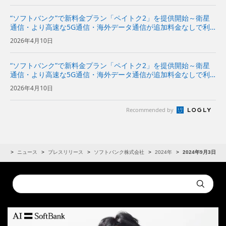
“ソフトバンク”で新料金プラン「ペイトク2」を提供開始～衛星
通信・より高速な5G通信・海外データ通信が追加料金なしで利
用でき、経済圏特典の拡充でPayPayポイント付与率が従来プラ
2026年4月10日
ンの2倍に～
“ソフトバンク”で新料金プラン「ペイトク2」を提供開始～衛星
通信・より高速な5G通信・海外データ通信が追加料金なしで利
用でき、経済圏特典の拡充でPayPayポイント付与率が従来プラ
2026年4月10日
ンの2倍に～
Recommended by
IR
ニュース
プレスリリース
ソフトバンク株式会社
2024年
2024年9月3日
Conduct
Submit
a
search