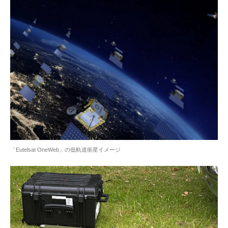
「Eutelsat OneWeb」の低軌道衛星イメージ