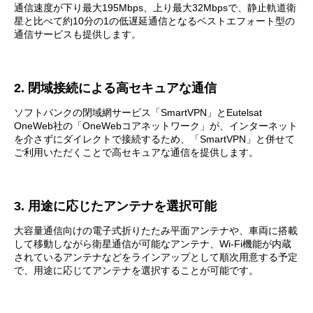
通信速度が下り最大195Mbps、上り最大32Mbpsで、静止軌道衛
星と比べて約10分の1の低遅延通信となるベストエフォート型の
通信サービスも提供します。
2. 閉域接続による高セキュアな通信
ソフトバンクの閉域網サービス「SmartVPN」とEutelsat
OneWeb社の「OneWebコアネットワーク」が、インターネット
を介さずにダイレクトで接続するため、「SmartVPN」と併せて
ご利用いただくことで高セキュアな通信を提供します。
3. 用途に応じたアンテナを選択可能
大容量通信向けの電子式折りたたみ平面アンテナや、車両に搭載
して移動しながら衛星通信が可能なアンテナ、Wi-Fi機能が内蔵
されているアンテナなどをラインアップとして順次用意する予定
で、用途に応じてアンテナを選択することが可能です。