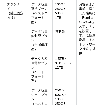
スタンダー
データ容量
100GB・
お客さまが
ド
選択プラン
250GB・
事前に指定
（陸上固定
（ベストエ
500GB・
した場所に
向け）
フォート
1TB
「Eutelsat
型）
OneWeb」
のアンテナ
を設置し
データ容量
無制限
て、低軌道
無制限プラ
衛星による
ン
ネットワー
（帯域保証
ク接続を提
型）
供
データ大容
1.5TB・
量選択プラ
3TB・6TB・
ン
12TB
（ベストエ
フォート
型）
データ容量
25GB・
シェアプラ
50GB・
ン
100GB・
（ベストエ
250GB