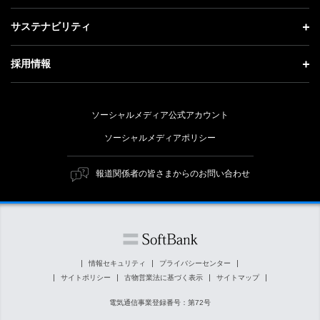
会社概要
成長戦略「Activate AI for Society」
投資家情報 トップ
記者説明会
サステナビリティ
事業紹介
技術戦略
経営方針
ソフトバンクニュース
サステナビリティ トップ
ガバナンス
採用情報
人材戦略
IRライブラリー
トップメッセージ
社会貢献活動
採用情報 トップ
財務情報
ESG方針・体制
ソーシャルメディア公式アカウント
公開情報
新卒採用
個人投資家の皆さまへ
ソーシャルメディアポリシー
価値創造プロセス
キャリア採用
株式と社債について
マテリアリティ（重要課題）
報道関係者の皆さまからのお問い合わせ
障がい者採用
コーポレート・ガバナンス
ESGの主な取り組み
ソフトバンク クルー採用
IRニュース
ESG関連資料
外部評価・イニシアチブ
情報セキュリティ
プライバシーセンター
サイトポリシー
古物営業法に基づく表示
サイトマップ
社会貢献活動
電気通信事業登録番号：第72号