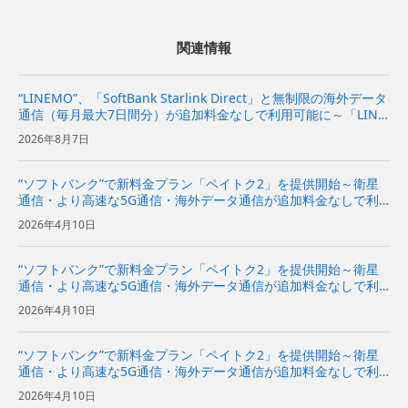
関連情報
“LINEMO”、「SoftBank Starlink Direct」と無制限の海外データ
通信（毎月最大7日間分）が追加料金なしで利用可能に～「LINE
MOベストプラン」と「LINEMOベストプランV」が、国内外で
2026年8月7日
より安心・快適に～ | 企...
“ソフトバンク”で新料金プラン「ペイトク2」を提供開始～衛星
通信・より高速な5G通信・海外データ通信が追加料金なしで利
用でき、経済圏特典の拡充でPayPayポイント付与率が従来プラ
2026年4月10日
ンの2倍に～
“ソフトバンク”で新料金プラン「ペイトク2」を提供開始～衛星
通信・より高速な5G通信・海外データ通信が追加料金なしで利
用でき、経済圏特典の拡充でPayPayポイント付与率が従来プラ
2026年4月10日
ンの2倍に～
“ソフトバンク”で新料金プラン「ペイトク2」を提供開始～衛星
通信・より高速な5G通信・海外データ通信が追加料金なしで利
用でき、経済圏特典の拡充でPayPayポイント付与率が従来プラ
2026年4月10日
ンの2倍に～