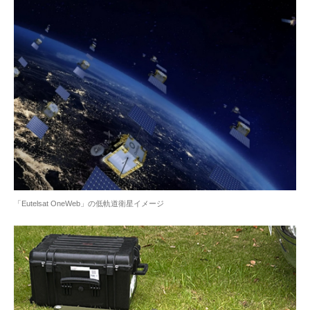
「Eutelsat OneWeb」の低軌道衛星イメージ