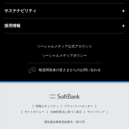
会社概要
成長戦略「Activate AI for Society」
投資家情報 トップ
記者説明会
サステナビリティ
事業紹介
技術戦略
経営方針
ソフトバンクニュース
サステナビリティ トップ
ガバナンス
採用情報
人材戦略
IRライブラリー
トップメッセージ
社会貢献活動
採用情報 トップ
財務情報
ESG方針・体制
ソーシャルメディア公式アカウント
公開情報
新卒採用
個人投資家の皆さまへ
ソーシャルメディアポリシー
価値創造プロセス
キャリア採用
株式と社債について
マテリアリティ（重要課題）
報道関係者の皆さまからのお問い合わせ
障がい者採用
コーポレート・ガバナンス
ESGの主な取り組み
ソフトバンク クルー採用
IRニュース
ESG関連資料
外部評価・イニシアチブ
情報セキュリティ
プライバシーセンター
サイトポリシー
古物営業法に基づく表示
サイトマップ
社会貢献活動
電気通信事業登録番号：第72号