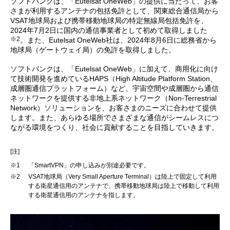
ソフトバンクは、「Eutelsat OneWeb」の提供に当たって、お客
さまが利用するアンテナの包括免許として、関東総合通信局から
VSAT地球局および携帯移動地球局の特定無線局包括免許を、
2024年7月2日に国内の通信事業者として初めて取得しました
※2
。また、Eutelsat OneWeb社は、2024年8月6日に総務省から
地球局（ゲートウェイ局）の免許を取得しました。
ソフトバンクは、「Eutelsat OneWeb」に加えて、商用化に向け
て技術開発を進めているHAPS（High Altitude Platform Station、
成層圏通信プラットフォーム）など、宇宙空間や成層圏から通信
ネットワークを提供する非地上系ネットワーク（Non-Terrestrial
Network）ソリューションを、お客さまのニーズに合わせて提供
します。また、あらゆる場所でさまざまな通信がシームレスにつ
ながる環境をつくり、社会に貢献することを目指していきます。
[注]
※1
「SmartVPN」の申し込みが別途必要です。
※2
VSAT地球局（Very Small Aperture Terminal）は陸上で固定して利用
する衛星通信用のアンテナで、携帯移動地球局は陸上で移動して利用
する衛星通信用のアンテナを指します。