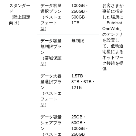
スタンダー
データ容量
100GB・
お客さまが
ド
選択プラン
250GB・
事前に指定
（陸上固定
（ベストエ
500GB・
した場所に
向け）
フォート
1TB
「Eutelsat
型）
OneWeb」
のアンテナ
を設置し
データ容量
無制限
て、低軌道
無制限プラ
衛星による
ン
ネットワー
（帯域保証
ク接続を提
型）
供
データ大容
1.5TB・
量選択プラ
3TB・6TB・
ン
12TB
（ベストエ
フォート
型）
データ容量
25GB・
シェアプラ
50GB・
ン
100GB・
（ベストエ
250GB