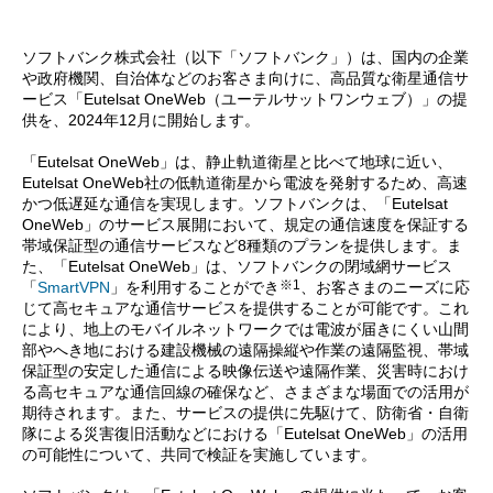
ソフトバンク株式会社（以下「ソフトバンク」）は、国内の企業
や政府機関、自治体などのお客さま向けに、高品質な衛星通信サ
ービス「Eutelsat OneWeb（ユーテルサットワンウェブ）」の提
供を、2024年12月に開始します。
「Eutelsat OneWeb」は、静止軌道衛星と比べて地球に近い、
Eutelsat OneWeb社の低軌道衛星から電波を発射するため、高速
かつ低遅延な通信を実現します。ソフトバンクは、「Eutelsat
OneWeb」のサービス展開において、規定の通信速度を保証する
帯域保証型の通信サービスなど8種類のプランを提供します。ま
た、「Eutelsat OneWeb」は、ソフトバンクの閉域網サービス
※1
「
SmartVPN
」を利用することができ
、お客さまのニーズに応
じて高セキュアな通信サービスを提供することが可能です。これ
により、地上のモバイルネットワークでは電波が届きにくい山間
部やへき地における建設機械の遠隔操縦や作業の遠隔監視、帯域
保証型の安定した通信による映像伝送や遠隔作業、災害時におけ
る高セキュアな通信回線の確保など、さまざまな場面での活用が
期待されます。また、サービスの提供に先駆けて、防衛省・自衛
隊による災害復旧活動などにおける「Eutelsat OneWeb」の活用
の可能性について、共同で検証を実施しています。