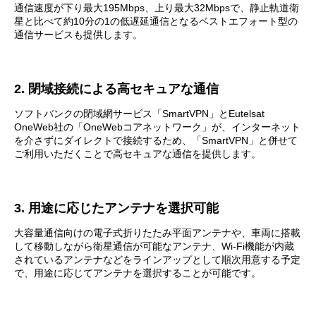
通信速度が下り最大195Mbps、上り最大32Mbpsで、静止軌道衛
星と比べて約10分の1の低遅延通信となるベストエフォート型の
通信サービスも提供します。
2. 閉域接続による高セキュアな通信
ソフトバンクの閉域網サービス「SmartVPN」とEutelsat
OneWeb社の「OneWebコアネットワーク」が、インターネット
を介さずにダイレクトで接続するため、「SmartVPN」と併せて
ご利用いただくことで高セキュアな通信を提供します。
3. 用途に応じたアンテナを選択可能
大容量通信向けの電子式折りたたみ平面アンテナや、車両に搭載
して移動しながら衛星通信が可能なアンテナ、Wi-Fi機能が内蔵
されているアンテナなどをラインアップとして順次用意する予定
で、用途に応じてアンテナを選択することが可能です。