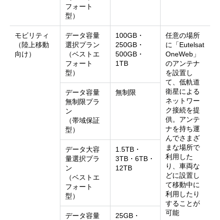
フォート
型）
モビリティ
データ容量
100GB・
任意の場所
（陸上移動
選択プラン
250GB・
に「Eutelsat
向け）
（ベストエ
500GB・
OneWeb」
フォート
1TB
のアンテナ
型）
を設置し
て、低軌道
衛星による
データ容量
無制限
ネットワー
無制限プラ
ク接続を提
ン
供。アンテ
（帯域保証
ナを持ち運
型）
んでさまざ
まな場所で
データ大容
1.5TB・
利用した
量選択プラ
3TB・6TB・
り、車両な
ン
12TB
どに設置し
（ベストエ
て移動中に
フォート
利用したり
型）
することが
可能
データ容量
25GB・