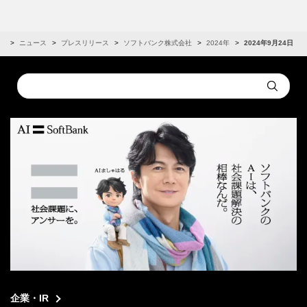
R
ニュース
プレスリリース
ソフトバンク株式会社
2024年
2024年9月24日
Conduct
Submit
a
search
企業・IR