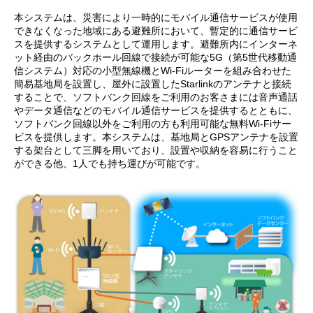
本システムは、災害により一時的にモバイル通信サービスが使用
できなくなった地域にある避難所において、暫定的に通信サービ
スを提供するシステムとして運用します。避難所内にインターネ
ット経由のバックホール回線で接続が可能な5G（第5世代移動通
信システム）対応の小型無線機とWi-Fiルーターを組み合わせた
簡易基地局を設置し、屋外に設置したStarlinkのアンテナと接続
することで、ソフトバンク回線をご利用のお客さまには音声通話
やデータ通信などのモバイル通信サービスを提供するとともに、
ソフトバンク回線以外をご利用の方も利用可能な無料Wi-Fiサー
ビスを提供します。本システムは、基地局とGPSアンテナを設置
する架台として三脚を用いており、設置や収納を容易に行うこと
ができる他、1人でも持ち運びが可能です。