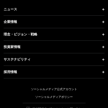
ニュース
ニュース トップ
企業情報
プレスリリース
企業情報 トップ
理念・ビジョン・戦略
お知らせ
社長メッセージ
理念・ビジョン・戦略 トップ
投資家情報
更新情報
会社概要
成長戦略「Activate AI for Society」
投資家情報 トップ
記者説明会
サステナビリティ
事業紹介
技術戦略
経営方針
ソフトバンクニュース
サステナビリティ トップ
ガバナンス
採用情報
人材戦略
IRライブラリー
トップメッセージ
社会貢献活動
採用情報 トップ
財務情報
ESG方針・体制
ソーシャルメディア公式アカウント
公開情報
新卒採用
個人投資家の皆さまへ
ソーシャルメディアポリシー
価値創造プロセス
キャリア採用
株式と社債について