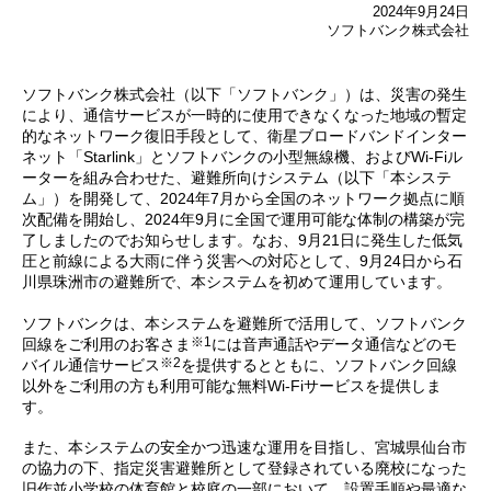
2024年9月24日
ソフトバンク株式会社
ソフトバンク株式会社（以下「ソフトバンク」）は、災害の発生
により、通信サービスが一時的に使用できなくなった地域の暫定
的なネットワーク復旧手段として、衛星ブロードバンドインター
ネット「Starlink」とソフトバンクの小型無線機、およびWi-Fiル
ーターを組み合わせた、避難所向けシステム（以下「本システ
ム」）を開発して、2024年7月から全国のネットワーク拠点に順
次配備を開始し、2024年9月に全国で運用可能な体制の構築が完
了しましたのでお知らせします。なお、9月21日に発生した低気
圧と前線による大雨に伴う災害への対応として、9月24日から石
川県珠洲市の避難所で、本システムを初めて運用しています。
ソフトバンクは、本システムを避難所で活用して、ソフトバンク
※1
回線をご利用のお客さま
には音声通話やデータ通信などのモ
※2
バイル通信サービス
を提供するとともに、ソフトバンク回線
以外をご利用の方も利用可能な無料Wi-Fiサービスを提供しま
す。
また、本システムの安全かつ迅速な運用を目指し、宮城県仙台市
の協力の下、指定災害避難所として登録されている廃校になった
旧作並小学校の体育館と校庭の一部において、設置手順や最適な