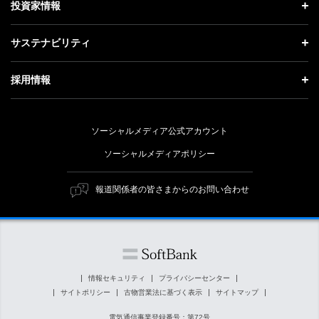
投資家情報
更新情報
会社概要
成長戦略「Activate AI for Society」
投資家情報 トップ
記者説明会
サステナビリティ
事業紹介
技術戦略
経営方針
ソフトバンクニュース
サステナビリティ トップ
ガバナンス
採用情報
人材戦略
IRライブラリー
トップメッセージ
社会貢献活動
採用情報 トップ
財務情報
ESG方針・体制
ソーシャルメディア公式アカウント
公開情報
新卒採用
個人投資家の皆さまへ
ソーシャルメディアポリシー
価値創造プロセス
キャリア採用
株式と社債について
マテリアリティ（重要課題）
報道関係者の皆さまからのお問い合わせ
障がい者採用
コーポレート・ガバナンス
ESGの主な取り組み
ソフトバンク クルー採用
IRニュース
ESG関連資料
外部評価・イニシアチブ
情報セキュリティ
プライバシーセンター
サイトポリシー
古物営業法に基づく表示
サイトマップ
社会貢献活動
電気通信事業登録番号：第72号