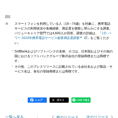
[注]
※
スマートフォンを利用している人（18～74歳）を対象に、携帯電話
サービスの利用状況や各種経験、満足度を聴取し明らかにする調査。
バリューキャリア部門では4,600人が回答。調査の詳細は、「
J.D. パ
ワー 2024年携帯電話サービス顧客満足度調査℠
」をご覧くださ
い。
SoftBankおよびソフトバンクの名称、ロゴは、日本国およびその他の
国におけるソフトバンクグループ株式会社の登録商標または商標で
す。
その他、このプレスリリースに記載されている会社名および製品・サ
ービス名は、各社の登録商標または商標です。
シェア
ポスト
LINEで送る
一覧へ戻る
次のリリース
前のリリース