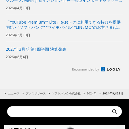
グループが提供するマンション全戸一括型インターネットサービ
スを追加～居住者の“ソフトバンク”および“ワイモバイル”のスマ
2026年4月10日
ホ料金が割引に～
「YouTube Premium™ Lite」をおトクに利用できる特典を提供
開始～“ソフトバンク” “ワイモバイル” “LINEMO”のお客さまは初
月無料、2カ月目以降は月額料金が1年間最大20％オフで利用可
2026年3月10日
能～ | 企業・IR | ソフト...
2027年3月期 第1四半期 決算発表
2026年8月4日
Recommended by
R
ニュース
プレスリリース
ソフトバンク株式会社
2024年
2024年9月26日
Conduct
Submit
a
search