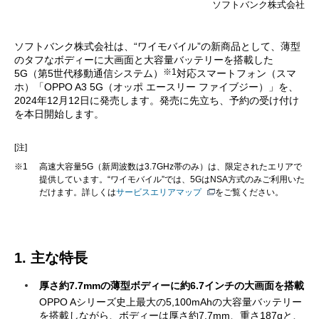
ソフトバンク株式会社
ソフトバンク株式会社は、“ワイモバイル”の新商品として、薄型
のタフなボディーに大画面と大容量バッテリーを搭載した
※1
5G（第5世代移動通信システム）
対応スマートフォン（スマ
ホ）「OPPO A3 5G（オッポ エースリー ファイブジー）」を、
2024年12月12日に発売します。発売に先立ち、予約の受け付け
を本日開始します。
[注]
※1
高速大容量5G（新周波数は3.7GHz帯のみ）は、限定されたエリアで
提供しています。“ワイモバイル”では、5GはNSA方式のみご利用いた
だけます。詳しくは
サービスエリアマップ
をご覧ください。
1. 主な特長
厚さ約7.7mmの薄型ボディーに約6.7インチの大画面を搭載
OPPO Aシリーズ史上最大の5,100mAhの大容量バッテリー
を搭載しながら、ボディーは厚さ約7.7mm、重さ187gと、