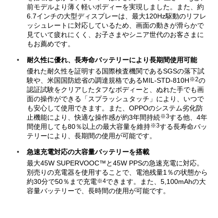
前モデルより薄く軽いボディーを実現しました。また、約
6.7インチの大型ディスプレーは、最大120Hz駆動のリフレ
ッシュレートに対応しているため、画面の動きが滑らかで
見ていて疲れにくく、お子さまやシニア世代のお客さまに
もお薦めです。
耐久性に優れ、長寿命バッテリーにより長期間使用可能
優れた耐久性を証明する国際検査機関であるSGSの落下試
※2
験や、米国国防総省の調達規格であるMIL-STD-810H
の
認証試験をクリアしたタフなボディーと、ぬれた手でも画
面の操作ができる「スプラッシュタッチ」により、いつで
も安心して使用できます。また、OPPOのシステム劣化防
※3
止機能により、快適な操作感が約3年間持続
する他、4年
※3
間使用しても80％以上の最大容量を維持
する長寿命バッ
テリーにより、長期間の使用が可能です。
急速充電対応の大容量バッテリーを搭載
最大45W SUPERVOOC™と45W PPSの急速充電に対応。
別売りの充電器を使用することで、電池残量1％の状態から
※4
約30分で50％まで充電
できます。また、5,100mAhの大
容量バッテリーで、長時間の使用が可能です。