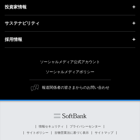
社長メッセージ
理念・ビジョン・戦略 トップ
投資家情報
更新情報
会社概要
成長戦略「Activate AI for Society」
投資家情報 トップ
記者説明会
サステナビリティ
事業紹介
技術戦略
経営方針
ソフトバンクニュース
サステナビリティ トップ
ガバナンス
採用情報
人材戦略
IRライブラリー
トップメッセージ
社会貢献活動
採用情報 トップ
財務情報
ESG方針・体制
ソーシャルメディア公式アカウント
公開情報
新卒採用
個人投資家の皆さまへ
ソーシャルメディアポリシー
価値創造プロセス
キャリア採用
株式と社債について
マテリアリティ（重要課題）
報道関係者の皆さまからのお問い合わせ
障がい者採用
コーポレート・ガバナンス
ESGの主な取り組み
ソフトバンク クルー採用
IRニュース
ESG関連資料
外部評価・イニシアチブ
情報セキュリティ
プライバシーセンター
サイトポリシー
古物営業法に基づく表示
サイトマップ
社会貢献活動