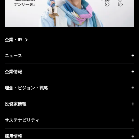
企業・IR
ニュース
ニュース トップ
企業情報
プレスリリース
企業情報 トップ
理念・ビジョン・戦略
お知らせ
社長メッセージ
理念・ビジョン・戦略 トップ
投資家情報
更新情報
会社概要
成長戦略「Activate AI for Society」
投資家情報 トップ
記者説明会
サステナビリティ
事業紹介
技術戦略
経営方針
ソフトバンクニュース
サステナビリティ トップ
ガバナンス
採用情報