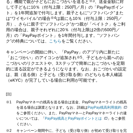
※3
る」機能で親が子どもにおこづかいを送ると
、送金金額に対
して子どもに10％（付与上限：250円／月）の「PayPayポイン
ト」を1年間追加で付与します。親子ともに“ソフトバンク”また
※4
は“ワイモバイル”の場合
は親にも10％（付与上限：250円／
月）、さらに親子で“ソフトバンク”かつ親が「ペイトク」をご利
用の場合は、親子それぞれに20％（付与上限は2倍の500円／
月）の「PayPayポイント」を1年間付与します。“ソフトバン
ク”の特典については、
こちら
をご覧ください。
キャンペーンの開始に伴い、「PayPay」のアプリ内に新たに
※5
「おこづかい」のアイコンが追加され
、子どもから親へのお
こづかいのリクエストや、3ステップで簡単におこづかいを定期
的に送る設定ができるようになります。なお、おこづかいの設定
は、親（送る側）と子ども（受け取る側）のどちらも本人確認
（eKYC）が完了している場合に利用が可能です。
[注]
※1
PayPayマネーの残高を送る場合は送金、PayPayマネーライトの残高
を送る場合は譲渡となります。なお、詳細は
PayPay残高利用規約
をご参照ください。また、PayPayマネ―とPayPayマネーライトの違
いについては、「
PayPay残高とPayPayポイントとは
」をご参照
ください。
※2
キャンペーン期間中に、子ども（受け取り側）が初めて受け取りを完