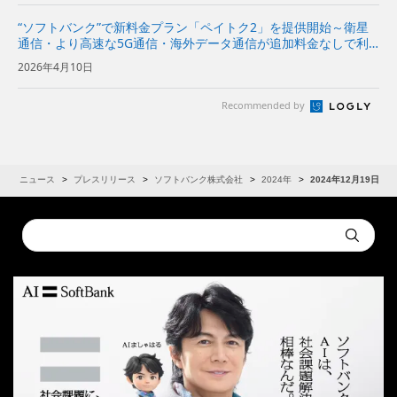
“ソフトバンク”で新料金プラン「ペイトク2」を提供開始～衛星
通信・より高速な5G通信・海外データ通信が追加料金なしで利
用でき、経済圏特典の拡充でPayPayポイント付与率が従来プラ
2026年4月10日
ンの2倍に～
Recommended by
R
ニュース
プレスリリース
ソフトバンク株式会社
2024年
2024年12月19日
Conduct
Submit
a
search