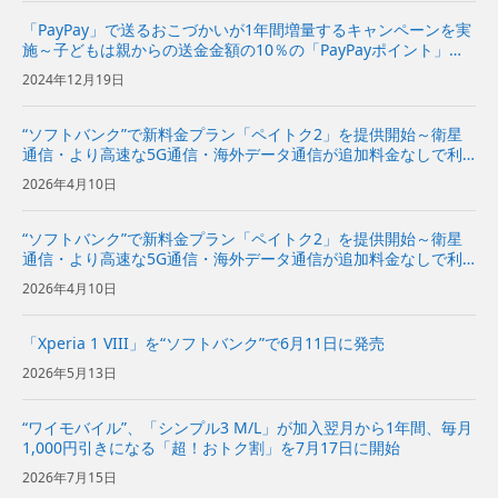
「PayPay」で送るおこづかいが1年間増量するキャンペーンを実
施～子どもは親からの送金金額の10％の「PayPayポイント」が
追加でもらえる！ 親子で“ソフトバンク”かつ親が「ペイトク」を
2024年12月19日
ご利用の場合は、親子それぞれに20％を付与！～ |...
“ソフトバンク”で新料金プラン「ペイトク2」を提供開始～衛星
通信・より高速な5G通信・海外データ通信が追加料金なしで利
用でき、経済圏特典の拡充でPayPayポイント付与率が従来プラ
2026年4月10日
ンの2倍に～
“ソフトバンク”で新料金プラン「ペイトク2」を提供開始～衛星
通信・より高速な5G通信・海外データ通信が追加料金なしで利
用でき、経済圏特典の拡充でPayPayポイント付与率が従来プラ
2026年4月10日
ンの2倍に～
「Xperia 1 VIII」を“ソフトバンク”で6月11日に発売
2026年5月13日
“ワイモバイル”、「シンプル3 M/L」が加入翌月から1年間、毎月
1,000円引きになる「超！おトク割」を7月17日に開始
2026年7月15日