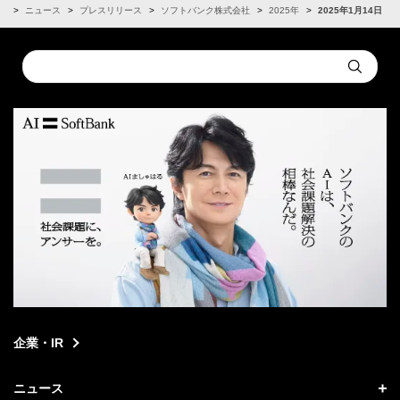
R
ニュース
プレスリリース
ソフトバンク株式会社
2025年
2025年1月14日
Conduct
Submit
a
search
企業・IR
ニュース