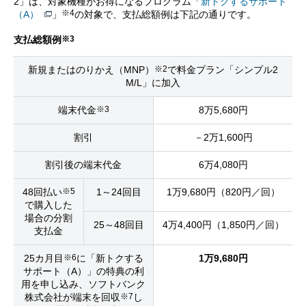
2」は、対象機種がお得になるプログラム「
新トクするサポート
※4
（A）
」
の対象で、支払総額例は下記の通りです。
※3
支払総額例
※2
新規またはのりかえ（MNP）
で料金プラン「シンプル2
M/L」に加入
※3
端末代金
8万5,680円
割引
－2万1,600円
割引後の端末代金
6万4,080円
※5
48回払い
1～24回目
1万9,680円（820円／回）
で購入した
場合の分割
25～48回目
4万4,400円（1,850円／回）
支払金
※6
25カ月目
に「新トクする
1万9,680円
サポート（A）」の特典の利
用を申し込み、ソフトバンク
※7
株式会社が端末を回収
し