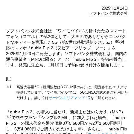
2025年1月14日
ソフトバンク株式会社
ソフトバンク株式会社は、“ワイモバイル”の折りたたみスマート
フォン（スマホ）の第2弾として、大画面でありながらコンパク
※1
トなボディーを実現した5G（第5世代移動通信システム）
対
応のスマホ「nubia Flip 2（ヌビア・フリップ・ツー）」を、
2025年1月23日に発売します。ソフトバンク株式会社は、国内の
通信事業者（MNOに限る）として「nubia Flip 2」を独占販売し
ます。発売に先立ち、1月16日に予約の受け付けを開始します。
[注]
※1
高速大容量5G（新周波数は3.7GHz帯のみ）は、限定されたエリアで
提供しています。“ワイモバイル”では、5GはNSA方式のみご利用いた
だけます。詳しくは
サービスエリアマップ
をご覧ください。
「nubia Flip 2」の購入に当たり、新規またはのりかえ（MNP）
※2
で料金プラン「シンプル2 M/L」に加入された場合、「nubia
Flip 2」の端末代金を通常価格8万5,680円から2万1,600円割引
※3
し、6万4,080円でご購入いただけます
。さらに、「nubia Flip