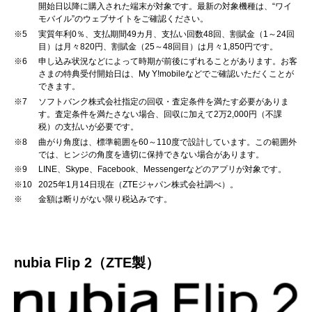
開始日以降に購入された端末が対象です。最新の対象機種は、“ワイ
モバイル”のウェブサイトをご確認ください。
※5
実質年利0％、支払期間49カ月、支払い回数48回、割賦金（1～24回
目）は月々820円、割賦金（25～48回目）は月々1,850円です。
※6
申し込み状況などによって時期が前後にずれることがあります。お客
さまの特典受付開始日は、My Y!mobileなどでご確認いただくことが
できます。
※7
ソフトバンク株式会社指定の回収・査定条件を満たす必要がありま
す。査定条件を満たさない場合、回収に加えて2万2,000円（不課
税）の支払いが必要です。
※8
曲がり角度は、標準範囲を60～110度で設計しています。この範囲外
では、ヒンジの角度を適切に保持できない場合があります。
※9
LINE、Skype、Facebook、Messengerなどのアプリが対象です。
※10
2025年1月14日現在（ZTEジャパン株式会社調べ）。
※
金額は断りがない限り税込みです。
nubia Flip 2（ZTE製）