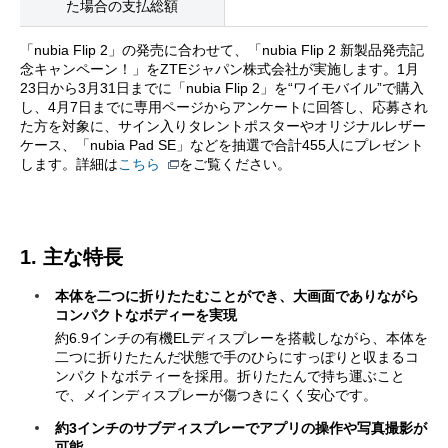
た場合の支払総額
「nubia Flip 2」の発売に合わせて、「nubia Flip 2 新製品発売記
念キャンペーン！」をZTEジャパン株式会社が実施します。1月
23日から3月31日までに「nubia Flip 2」を“ワイモバイル”で購入
し、4月7日までに専用ページからアンケートに回答し、応募され
た方を対象に、サイン入りタレントポスターやオリジナルレザー
ケース、「nubia Pad SE」などを抽選で合計455人にプレゼント
します。詳細は
こちら
をご覧ください。
1. 主な特長
本体を二つに折りたたむことができ、大画面でありながら
コンパクトなボディーを実現
約6.9インチの有機ELディスプレーを搭載しながら、本体を
二つに折りたたんだ状態で手のひらにすっぽりと収まるコ
ンパクトなボティーを採用。折りたたんで持ち運ぶこと
で、メインディスプレーが傷つきにくく安心です。
約3インチのサブディスプレーでアプリの操作や写真撮影が
可能