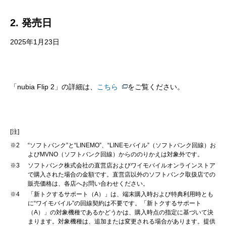
2. 発売日
2025年1月23日
「nubia Flip 2」の詳細は、
こちら
をご覧ください。
[注]
※2
“ソフトバンク”と“LINEMO”、“LINEモバイル”（ソフトバンク回線）お
よびMVNO（ソフトバンク回線）からののりかえは対象外です。
※3
ソフトバンク株式会社の直営店およびワイモバイルオンラインストア
で購入された場合の金額です。直営店以外のソフトバンク取扱店での
販売価格は、各店へお問い合わせください。
※4
「新トクするサポート（A）」は、端末購入時および特典利用時とも
に“ワイモバイル”の回線契約は不要です。「新トクするサポート
（A）」の対象機種であるかどうかは、購入時点の指定に基づいて決
まります。対象機種は、追加または変更される場合があります。提供