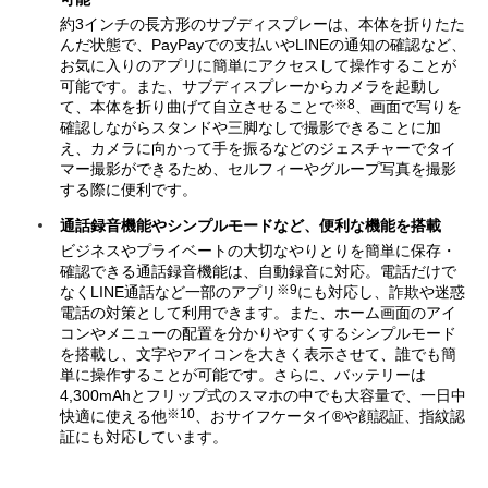
約3インチの長方形のサブディスプレーは、本体を折りたた
んだ状態で、PayPayでの支払いやLINEの通知の確認など、
お気に入りのアプリに簡単にアクセスして操作することが
可能です。また、サブディスプレーからカメラを起動し
※8
て、本体を折り曲げて自立させることで
、画面で写りを
確認しながらスタンドや三脚なしで撮影できることに加
え、カメラに向かって手を振るなどのジェスチャーでタイ
マー撮影ができるため、セルフィーやグループ写真を撮影
する際に便利です。
通話録音機能やシンプルモードなど、便利な機能を搭載
ビジネスやプライベートの大切なやりとりを簡単に保存・
確認できる通話録音機能は、自動録音に対応。電話だけで
※9
なくLINE通話など一部のアプリ
にも対応し、詐欺や迷惑
電話の対策として利用できます。また、ホーム画面のアイ
コンやメニューの配置を分かりやすくするシンプルモード
を搭載し、文字やアイコンを大きく表示させて、誰でも簡
単に操作することが可能です。さらに、バッテリーは
4,300mAhとフリップ式のスマホの中でも大容量で、一日中
※10
快適に使える他
、おサイフケータイ®や顔認証、指紋認
証にも対応しています。