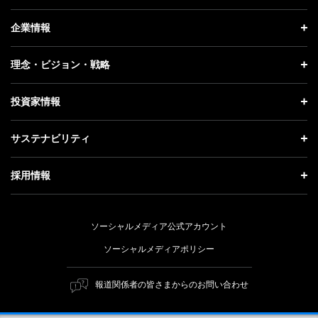
ニュース トップ
企業情報
プレスリリース
企業情報 トップ
理念・ビジョン・戦略
お知らせ
社長メッセージ
理念・ビジョン・戦略 トップ
投資家情報
更新情報
会社概要
成長戦略「Activate AI for Society」
投資家情報 トップ
記者説明会
サステナビリティ
事業紹介
技術戦略
経営方針
ソフトバンクニュース
サステナビリティ トップ
ガバナンス
採用情報
人材戦略
IRライブラリー
トップメッセージ
社会貢献活動
採用情報 トップ
財務情報
ESG方針・体制
ソーシャルメディア公式アカウント
公開情報
新卒採用
個人投資家の皆さまへ
ソーシャルメディアポリシー
価値創造プロセス
キャリア採用
株式と社債について
マテリアリティ（重要課題）
報道関係者の皆さまからのお問い合わせ
障がい者採用
コーポレート・ガバナンス
ESGの主な取り組み