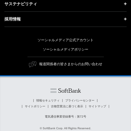
投資家情報 トップ
記者説明会
サステナビリティ
事業紹介
技術戦略
経営方針
ソフトバンクニュース
サステナビリティ トップ
ガバナンス
採用情報
人材戦略
IRライブラリー
トップメッセージ
社会貢献活動
採用情報 トップ
財務情報
ESG方針・体制
ソーシャルメディア公式アカウント
公開情報
新卒採用
個人投資家の皆さまへ
ソーシャルメディアポリシー
価値創造プロセス
キャリア採用
株式と社債について
マテリアリティ（重要課題）
報道関係者の皆さまからのお問い合わせ
障がい者採用
コーポレート・ガバナンス
ESGの主な取り組み
ソフトバンク クルー採用
IRニュース
ESG関連資料
外部評価・イニシアチブ
情報セキュリティ
プライバシーセンター
サイトポリシー
古物営業法に基づく表示
サイトマップ
社会貢献活動
電気通信事業登録番号：第72号
© SoftBank Corp. All Rights Reserved.