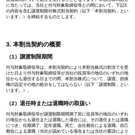
に当たっては、当社と付与対象取締役等との間において、下記3.
の内容を含む譲渡制限付株式割当契約（以下「本割当契約」とい
います。）を締結するものとします。
3. 本割当契約の概要
（1）譲渡制限期間
付与対象取締役等は、本割当契約により本割当株式の割当てを受
けた日より付与対象取締役等が当社の役員等の地位のいずれの地
位からも退任する日までの間、本割当株式について、譲渡、担保
権の設定その他の処分をしてはならない（以下「譲渡制限」とい
います。）。
（2）退任時または退職時の取扱い
付与対象取締役等が譲渡制限期間満了前に役員等の地位のいずれ
の地位からも退任または退職した場合には、その退任または退職
につき、任期満了、定年退職、死亡、会社都合による退職、自己
都合による退職（当社が認めている場合または当社の要請により