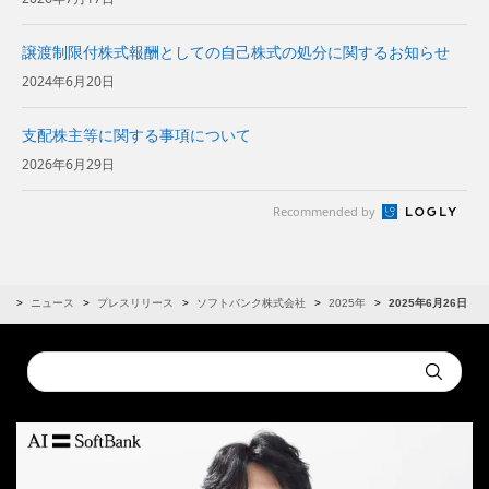
譲渡制限付株式報酬としての自己株式の処分に関するお知らせ
2024年6月20日
支配株主等に関する事項について
2026年6月29日
Recommended by
R
ニュース
プレスリリース
ソフトバンク株式会社
2025年
2025年6月26日
Conduct
Submit
a
search