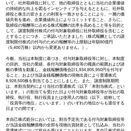
いて、社外取締役に対して、他の取締役とともに当社の企業価値
の持続的な向上を図るインセンティブを与えるとともに、社外取
締役と株主の皆さまとの利害を一致させることにより、一層の価
値共有を進め、企業価値向上によりコミットすること、さらに、
取締役の報酬等に占める株式報酬の比率を高めること等を目的と
して、譲渡制限付株式の付与対象取締役に社外取締役を含むこと
とすることにつき、ご承認いただきました（株式報酬としての譲
渡制限付株式の付与のための報酬等の上限額は年額80億円
（5,400万株）以内から変更ありません。）。
今般、当社は本制度に基づき、付与対象取締役等に対し、本制度
の目的、当社の業績、各付与対象取締役等の職責の範囲および諸
般の事情を勘案し、金銭報酬債権合計1,934,805,950円を付与す
ること、および当該金銭報酬債権の現物出資により普通株式
8,928,500株を割当てることにしました。また、譲渡制限期間
は、本割当契約により当社の普通株式（以下「本割当株式」とい
います。）の割当てを受けた日より付与対象取締役等が当社の取
締役、執行役、執行役員または使用人の地位（以下、総称して
「役員等の地位」といいます。）のいずれの地位からも退任する
日までの間です。
本自己株式処分においては、割当予定先である付与対象取締役等
が当該金銭報酬債権の全部を現物出資財産として払込み、当社の
普通株式について処分を受けることとなります。本自己株式処分