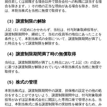
就任若しくは就職する場合以外で競合会社への転職に該当する場
合を除きます。）その他の正当な理由がある場合を除き、当社
は、本割当株式を当然に無償で取得する。
（3）譲渡制限の解除
上記（1）の定めにかかわらず、当社は、付与対象取締役等が、
譲渡制限期間中、継続して、当社の役員等の地位にあったことを
条件として、本割当株式の全部について、譲渡制限期間が満了し
た時点をもって譲渡制限を解除する。
（4）譲渡制限期間満了時の無償取得
当社は、譲渡制限期間が満了した時点において上記（3）の定め
に基づき譲渡制限が解除されていない本割当株式を当然に無償で
取得する。
（5）株式の管理
本割当株式は、譲渡制限期間中の譲渡、担保権の設定その他の処
分をすることができないよう、譲渡制限期間中は、付与対象取締
役等がみずほ証券株式会社に開設した専用口座で管理される。当
社は、本割当株式に係る譲渡制限等の実効性を確保するため、み