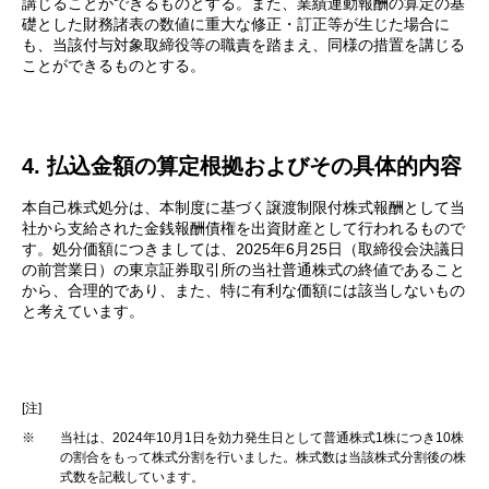
講じることができるものとする。また、業績連動報酬の算定の基
礎とした財務諸表の数値に重大な修正・訂正等が生じた場合に
も、当該付与対象取締役等の職責を踏まえ、同様の措置を講じる
ことができるものとする。
4. 払込金額の算定根拠およびその具体的内容
本自己株式処分は、本制度に基づく譲渡制限付株式報酬として当
社から支給された金銭報酬債権を出資財産として行われるもので
す。処分価額につきましては、2025年6月25日（取締役会決議日
の前営業日）の東京証券取引所の当社普通株式の終値であること
から、合理的であり、また、特に有利な価額には該当しないもの
と考えています。
[注]
※
当社は、2024年10月1日を効力発生日として普通株式1株につき10株
の割合をもって株式分割を行いました。株式数は当該株式分割後の株
式数を記載しています。