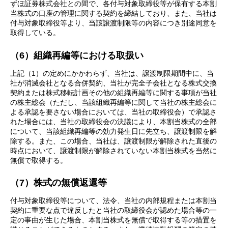
ずほ証券株式会社との間で、各付与対象取締役等が保有する本割
当株式の口座の管理に関する契約を締結しており、また、当社は
付与対象取締役等より、当該譲渡制限等の内容につき別途同意を
取得している。
（6）組織再編等における取扱い
上記（1）の定めにかかわらず、当社は、譲渡制限期間中に、当
社が消滅会社となる合併契約、当社が完全子会社となる株式交換
契約または株式移転計画その他の組織再編等に関する事項が当社
の株主総会（ただし、当該組織再編等に関して当社の株主総会に
よる承認を要さない場合においては、当社の取締役会）で承認さ
れた場合には、当社の取締役会の決議により、本割当株式の全部
について、当該組織再編等の効力発生日に先立ち、譲渡制限を解
除する。また、この場合、当社は、譲渡制限が解除された直後の
時点において、譲渡制限が解除されていない本割当株式を当然に
無償で取得する。
（7）株式の無償返還等
付与対象取締役等について、法令、当社の内部規程または本割当
契約に重要な点で違反したと当社の取締役会が認めた場合等の一
定の事由が生じた場合、本割当株式を無償で取得する等の措置を