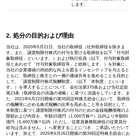
します。
2. 処分の目的および理由
当社は、2020年5月21日、当社の取締役（社外取締役を除きま
す。また、譲渡制限付株式の付与を受ける取締役を以下「付与対
象取締役」といいます。）および執行役員（以下、付与対象取締
役とあわせて「付与対象取締役等」と総称します。）を対象に、
当社の企業価値の持続的な向上を図るインセンティブを与えると
ともに、取締役と株主との一層の価値共有を進めることを目的と
して、「譲渡制限付株式報酬制度」（以下「本制度」といいま
す。）を導入することについて、会社法第370条および当社定款
第23条（取締役会の決議の省略）に基づく決議をしています。ま
た、2021年6月22日開催の第35回定時株主総会において、取締役
の報酬等に占める株式報酬の比率を高めること等を目的として、
本制度に基づく譲渡制限付株式の付与のための金銭報酬債権の上
※
限額および内容を、年額15億円（1,000万株
）以内より年額80
※
億円（5,400万株
以内（ただし、従業員兼務取締役の従業員分
給与は含みません。）へ変更することにつき、ご承認いただいて
います。加えて、2025年6月26日開催の第39回定時株主総会にお