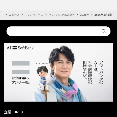
IR
ニュース
プレスリリース
ソフトバンク株式会社
2026年
2026年4月2日
Conduct
Submit
a
search
企業・IR