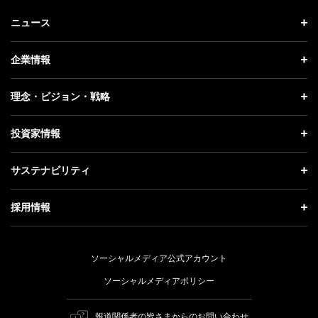
ニュース
ニュース トップ
企業情報
プレスリリース
企業情報 トップ
理念・ビジョン・戦略
お知らせ
社長メッセージ
理念・ビジョン・戦略 トップ
投資家情報
更新情報
会社概要
成長戦略「Activate AI for Society」
投資家情報 トップ
記者説明会
サステナビリティ
事業紹介
技術戦略
経営方針
ソフトバンクニュース
サステナビリティ トップ
ガバナンス
採用情報
人材戦略
IRライブラリー
トップメッセージ
社会貢献活動
採用情報 トップ
財務情報
ESG方針・体制
ソーシャルメディア公式アカウント
公開情報
新卒採用
個人投資家の皆さまへ
ソーシャルメディアポリシー
価値創造プロセス
キャリア採用
株式と社債について
マテリアリティ（重要課題）
報道関係者の皆さまからのお問い合わせ