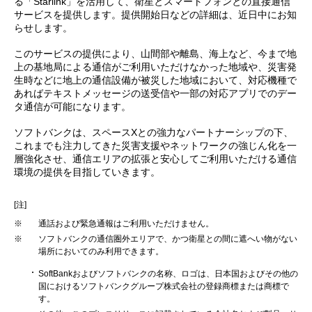
る「Starlink」を活用して、衛星とスマートフォンとの直接通信
サービスを提供します。提供開始日などの詳細は、近日中にお知
らせします。
このサービスの提供により、山間部や離島、海上など、今まで地
上の基地局による通信がご利用いただけなかった地域や、災害発
生時などに地上の通信設備が被災した地域において、対応機種で
あればテキストメッセージの送受信や一部の対応アプリでのデー
タ通信が可能になります。
ソフトバンクは、スペースXとの強力なパートナーシップの下、
これまでも注力してきた災害支援やネットワークの強じん化を一
層強化させ、通信エリアの拡張と安心してご利用いただける通信
環境の提供を目指していきます。
[注]
※
通話および緊急通報はご利用いただけません。
※
ソフトバンクの通信圏外エリアで、かつ衛星との間に遮へい物がない
場所においてのみ利用できます。
SoftBankおよびソフトバンクの名称、ロゴは、日本国およびその他の
国におけるソフトバンクグループ株式会社の登録商標または商標で
す。