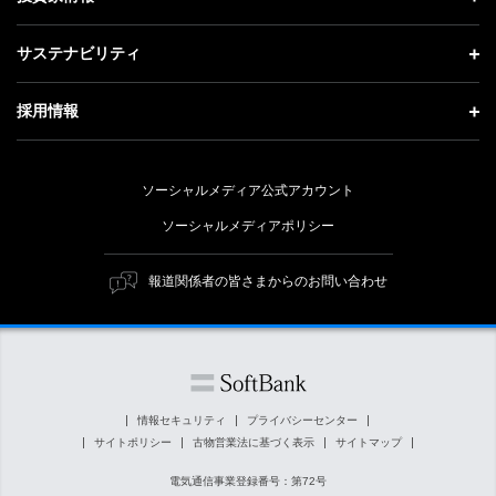
更新情報
会社概要
成長戦略「Activate AI for Society」
投資家情報 トップ
記者説明会
サステナビリティ
事業紹介
技術戦略
経営方針
ソフトバンクニュース
サステナビリティ トップ
ガバナンス
採用情報
人材戦略
IRライブラリー
トップメッセージ
社会貢献活動
採用情報 トップ
財務情報
ESG方針・体制
ソーシャルメディア公式アカウント
公開情報
新卒採用
個人投資家の皆さまへ
ソーシャルメディアポリシー
価値創造プロセス
キャリア採用
株式と社債について
マテリアリティ（重要課題）
報道関係者の皆さまからのお問い合わせ
障がい者採用
コーポレート・ガバナンス
ESGの主な取り組み
ソフトバンク クルー採用
IRニュース
ESG関連資料
外部評価・イニシアチブ
情報セキュリティ
プライバシーセンター
サイトポリシー
古物営業法に基づく表示
サイトマップ
社会貢献活動
電気通信事業登録番号：第72号