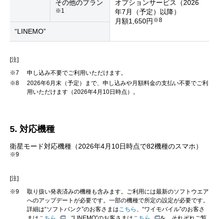
その他のプラン
オプションサービス（2026
※1
年7月（予定）以降）
※8
月額1,650円
“LINEMO”
[注]
※7
申し込み不要でご利用いただけます。
※8
2026年6月末（予定）まで、申し込みや月額料金の支払い不要でご利
用いただけます（2026年4月10日時点）。
5. 対応機種
衛星モード対応機種（2026年4月10日時点で82機種のスマホ）
※9
[注]
※9
取り扱い発表済みの機種も含みます。ご利用には最新のソフトウエア
へのアップデートが必要です。一部の機種で所定の設定が必要です。
詳細は“ソフトバンク”のお客さまは
こちら
、“ワイモバイル”のお客さ
まは
こちら
、“LINEMO”のお客さまは
こちら
を、それぞれご覧