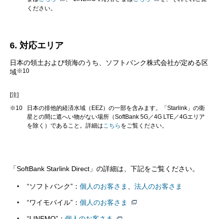
ください。
6. 対応エリア
日本の領土および領海のうち、ソフトバンク株式会社が定める区
※10
域
[注]
※10
日本の排他的経済水域（EEZ）の一部を含みます。「Starlink」の衛
星との間に遮へい物がない場所（SoftBank 5G／4G LTE／4Gエリア
を除く）であること。詳細は
こちら
をご覧ください。
「SoftBank Starlink Direct」の詳細は、下記をご覧ください。
“ソフトバンク”：
個人のお客さま
、
法人のお客さま
“ワイモバイル”：
個人のお客さま
“LINEMO”：
個人のお客さま