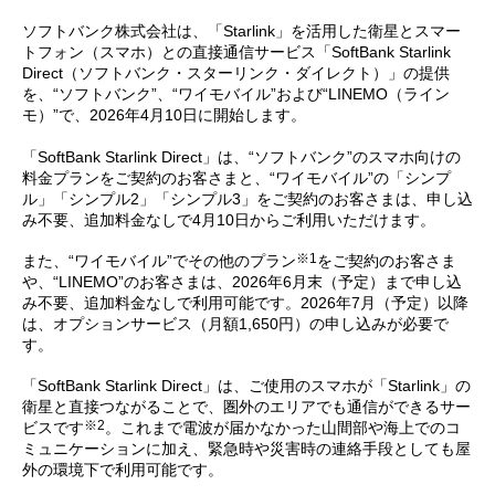
ソフトバンク株式会社は、「Starlink」を活用した衛星とスマー
トフォン（スマホ）との直接通信サービス「SoftBank Starlink
Direct（ソフトバンク・スターリンク・ダイレクト）」の提供
を、“ソフトバンク”、“ワイモバイル”および“LINEMO（ライン
モ）”で、2026年4月10日に開始します。
「SoftBank Starlink Direct」は、“ソフトバンク”のスマホ向けの
料金プランをご契約のお客さまと、“ワイモバイル”の「シンプ
ル」「シンプル2」「シンプル3」をご契約のお客さまは、申し込
み不要、追加料金なしで4月10日からご利用いただけます。
※1
また、“ワイモバイル”でその他のプラン
をご契約のお客さま
や、“LINEMO”のお客さまは、2026年6月末（予定）まで申し込
み不要、追加料金なしで利用可能です。2026年7月（予定）以降
は、オプションサービス（月額1,650円）の申し込みが必要で
す。
「SoftBank Starlink Direct」は、ご使用のスマホが「Starlink」の
衛星と直接つながることで、圏外のエリアでも通信ができるサー
※2
ビスです
。これまで電波が届かなかった山間部や海上でのコ
ミュニケーションに加え、緊急時や災害時の連絡手段としても屋
外の環境下で利用可能です。