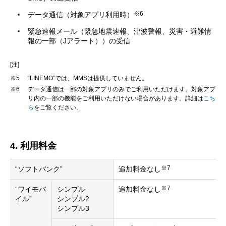
※6
データ通信（対象アプリ利用時）
緊急速報メール（緊急地震速報、津波警報、災害・避難情
報の一部（Jアラート））の受信
[注]
※5
“LINEMO”では、MMSは提供していません。
※6
データ通信は一部の対象アプリのみでご利用いただけます。対象アプ
リ内の一部の機能をご利用いただけない場合があります。詳細は
こち
ら
をご覧ください。
4. 利用料金
※7
“ソフトバンク”
追加料金なし
※7
“ワイモバ
シンプル
追加料金なし
イル”
シンプル2
シンプル3