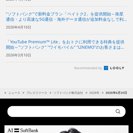
ンの2倍に～
“ソフトバンク”で新料金プラン「ペイトク2」を提供開始～衛星
通信・より高速な5G通信・海外データ通信が追加料金なしで利
用でき、経済圏特典の拡充でPayPayポイント付与率が従来プラ
2026年4月10日
ンの2倍に～
「YouTube Premium™ Lite」をおトクに利用できる特典を提供
開始～“ソフトバンク” “ワイモバイル” “LINEMO”のお客さまは初
月無料、2カ月目以降は月額料金が1年間最大20％オフで利用可
2026年3月10日
能～ | 企業・IR | ソフト...
Recommended by
R
ニュース
プレスリリース
ソフトバンク株式会社
2026年
2026年4月10日
Conduct
Submit
a
search