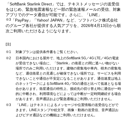
「SoftBank Starlink Direct」では、テキストメッセージの送受信
をはじめ、緊急地震速報など一部の緊急速報メールの受信、対象
アプリでのデータ通信が可能です。さらに、「LINE」
※3
「PayPay」「Yahoo! JAPAN」など、ソフトバンク株式会社
のグループ各社が提供する人気アプリを、2026年4月13日から順
次ご利用いただけるようになります。
[注]
※1
対象プランは提供条件書をご覧ください。
※2
日本国内における屋外で、地上のSoftBank 5G／4G LTE／4Gの電波
が受信できない場合に、「Starlink」の衛星との間に遮へい物がない
場所でのみご利用いただけます。建物の密集地や車内、樹木の密集地
など、通信衛星との見通しが確保できない場所では、サービスを利用
できないことや通信が不安定になることがあります。通信速度は地上
のネットワークによるSoftBank 4G／5Gの通信と比べて低速となる場
合があります。衛星通信の特性上、接続先の切り替え時に通信が一時
的に中断され、利用環境などによっては中断が一定時間継続する場合
があります。音声通話および緊急通報はご利用いただけません。
※3
「LINE」はテキストによるメッセージや位置情報の送受信などがで
きます。LINEスタンプや絵文字、画像・動画の送受信、音声通話お
よびビデオ通話などの機能はご利用いただけません。