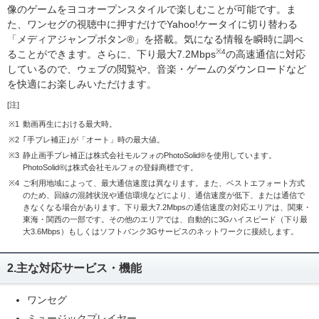
像のゲームをヨコオープンスタイルで楽しむことが可能です。ま
た、ワンセグの視聴中に押すだけでYahoo!ケータイに切り替わる
「メディアジャンプボタン®」を搭載。気になる情報を瞬時に調べ
※4
ることができます。さらに、下り最大7.2Mbps
の高速通信に対応
しているので、ウェブの閲覧や、音楽・ゲームのダウンロードなど
を快適にお楽しみいただけます。
[注]
※1
動画再生における最大時。
※2
｢手ブレ補正｣が「オート」時の最大値。
※3
静止画手ブレ補正は株式会社モルフォのPhotoSolid®を使用しています。
PhotoSolid®は株式会社モルフォの登録商標です。
※4
ご利用地域によって、最大通信速度は異なります。また、ベストエフォート方式
のため、回線の混雑状況や通信環境などにより、通信速度が低下、または通信で
きなくなる場合があります。下り最大7.2Mbpsの通信速度の対応エリアは、関東・
東海・関西の一部です。その他のエリアでは、自動的に3Gハイスピード（下り最
大3.6Mbps）もしくはソフトバンク3Gサービスのネットワークに接続します。
2.主な対応サービス・機能
ワンセグ
ミュージックプレイヤー