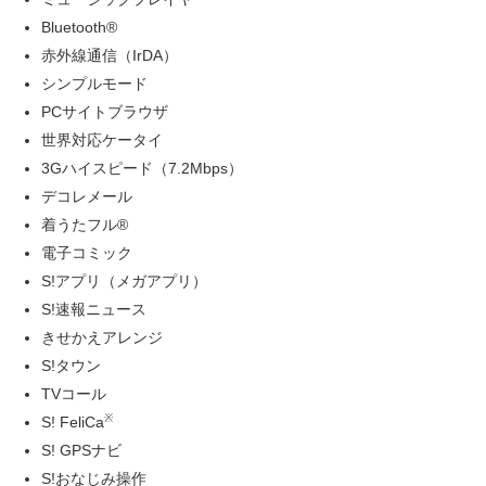
Bluetooth®
赤外線通信（IrDA）
シンプルモード
PCサイトブラウザ
世界対応ケータイ
3Gハイスピード（7.2Mbps）
デコレメール
着うたフル®
電子コミック
S!アプリ（メガアプリ）
S!速報ニュース
きせかえアレンジ
S!タウン
TVコール
※
S! FeliCa
S! GPSナビ
S!おなじみ操作