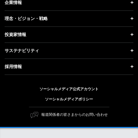
企業情報
プレスリリース
企業情報 トップ
理念・ビジョン・戦略
お知らせ
社長メッセージ
理念・ビジョン・戦略 トップ
投資家情報
更新情報
会社概要
成長戦略「Activate AI for Society」
投資家情報 トップ
記者説明会
サステナビリティ
事業紹介
技術戦略
経営方針
ソフトバンクニュース
サステナビリティ トップ
ガバナンス
採用情報
人材戦略
IRライブラリー
トップメッセージ
社会貢献活動
採用情報 トップ
財務情報
ESG方針・体制
ソーシャルメディア公式アカウント
公開情報
新卒採用
個人投資家の皆さまへ
ソーシャルメディアポリシー
価値創造プロセス
キャリア採用
株式と社債について
マテリアリティ（重要課題）
報道関係者の皆さまからのお問い合わせ
障がい者採用
コーポレート・ガバナンス
ESGの主な取り組み
ソフトバンク クルー採用
IRニュース