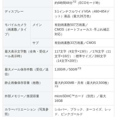
※2
約6時間48分
（ECOモード時）
ディスプレー
3.1インチフルワイドVGA（480×854ド
ット）液晶（最大26万色）
モバイルカメラ
メイン
有効画素数507万画素／
（画素数／タイ
CMOS（オートフォーカス･手ぶれ補正
プ）
対応）
サブ
有効画素数33万画素／CMOS
最大表示文字数（全角・受信メ
117文字（9文字×13行）／176文字（11
ール表示時）
文字×16行）：標準サイズ／280文字
（14文字×20行）
※3
最大メール保存件数（受信／送
1,000件／500件
信）
静止画像保存容量（枚数）
最大約300MB・共有（最大約3,500枚）
※3
外部メモリー／推奨容量
microSDHC™カード（別売）／最大
16GB
カラーバリエーション（写真参
シルバー、ブラック、ターコイズ、レッ
照）
ド、ピンクゴールド