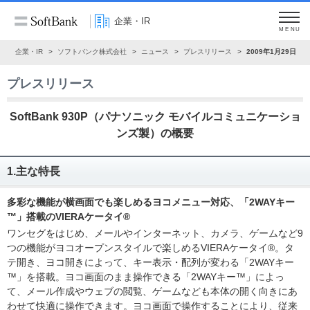
企業・IR
MENU
ム
企業・IR
ソフトバンク株式会社
ニュース
プレスリリース
2009年1月29日
プレスリリース
SoftBank 930P（パナソニック モバイルコミュニケーショ
ンズ製）の概要
1.主な特長
多彩な機能が横画面でも楽しめるヨコメニュー対応、「2WAYキー
™」搭載のVIERAケータイ®
ワンセグをはじめ、メールやインターネット、カメラ、ゲームなど9
つの機能がヨコオープンスタイルで楽しめるVIERAケータイ®。タ
テ開き、ヨコ開きによって、キー表示・配列が変わる「2WAYキー
™」を搭載。ヨコ画面のまま操作できる「2WAYキー™」によっ
て、メール作成やウェブの閲覧、ゲームなども本体の開く向きにあ
わせて快適に操作できます。ヨコ画面で操作することにより、従来