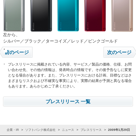
左から、
シルバー／ブラック／ターコイズ／レッド／ピンクゴールド
*
前のページ
次のページ
プレスリリースに掲載されている内容、サービス／製品の価格、仕様、お問
い合わせ先、その他の情報は、発表時点の情報です。その後予告なしに変更
となる場合があります。また、プレスリリースにおける計画、目標などはさ
まざまなリスクおよび不確実な事実により、実際の結果が予測と異なる場合
もあります。あらかじめご了承ください。
プレスリリース 一覧
ム
企業・IR
ソフトバンク株式会社
ニュース
プレスリリース
2009年1月29日