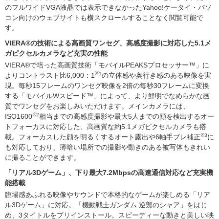
のフルワイドVGA液晶では表示できなかったYahoo!ケータイ・パソ
コン向けのウェブサイトも横スクロールすることなく閲覧可能で
す。
VIERA®の技術による高画質ワンセグ、高感度撮影に対応した5.1メ
ガピクセルカメラなど充実の性能
VIERA®で培った高画質技術「モバイルPEAKSプロセッサー™」に
※1
よりコントラスト比6,000：1
の立体感や奥行き感のある映像を実
現。毎秒15フレームのワンセグ映像を2倍の毎秒30フレームに変換
する「モバイルWスピード™」によって、より鮮明でなめらかな画
質でワンセグをお楽しみいただけます。メインカメラには、
※2
ISO1600
相当までの高感度撮影や最大5人までの顔を検出するオー
トフォーカスに対応した、高画質な約5.1メガピクセルカメラも搭
※3
載。フォーカスした顔を明るくするオート露出や6軸手ブレ補正
に
も対応しており、薄暗い場所での撮影や動きのある被写体もきれい
に撮ることができます。
「リアル3Dゲーム」、下り最大7.2Mbpsの高速通信対応など充実機
能搭載
臨場感あふれる映像やサウンドで本格的なゲームが楽しめる「リア
ル3Dゲーム」に対応。「機動戦士ガンダム 逆襲のシャア」をはじ
め、3タイトルをプリインストール。スピーディーな動きと美しい映