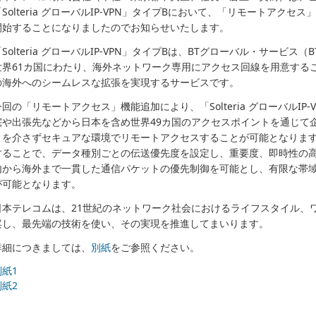
「Solteria グローバルIP-VPN」タイプBにおいて、「リモートアク
開始することになりましたのでお知らせいたします。
Solteria グローバルIP-VPN」タイプBは、BTグローバル・サービス（BT 
世界61カ国にわたり、海外ネットワーク専用にアクセス回線を用意するこ
の海外へのシームレスな拡張を実現するサービスです。
今回の「リモートアクセス」機能追加により、「Solteria グローバルIP
宅や出張先などから日本を含め世界49カ国のアクセスポイントを通じて
トを介さずセキュアな環境でリモートアクセスすることが可能となります
することで、データ種別ごとの伝送優先度を設定し、重要度、即時性の
内から海外まで一貫した通信パケットの優先制御を可能とし、有限な帯
が可能となります。
日本テレコムは、21世紀のネットワーク社会におけるライフスタイル、
案し、最先端の技術を使い、その実現を推進してまいります。
詳細につきましては、
別紙
をご参照ください。
別紙1
別紙2